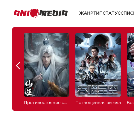
ЖАНР
ТИП
СТАТУС
СПИС
Противостояние святого
Поглощенная звезда