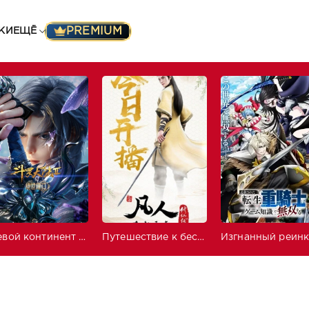
PREMIUM
КИ
ЕЩЁ
Боевой континент 2: Непревзойдённый клан Тан
Путешествие к бессмертию