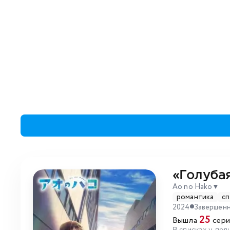
«Голуба
Ao no Hako
▼
романтика
с
2024
Завершен
25
Вышла
сери