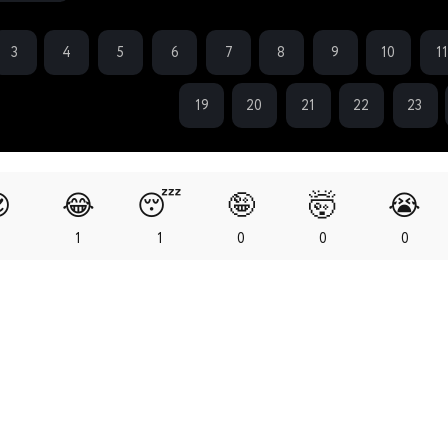
3
4
5
6
7
8
9
10
1
19
20
21
22
23

😂
😴
🤪
🤯
😭
3
1
1
0
0
0