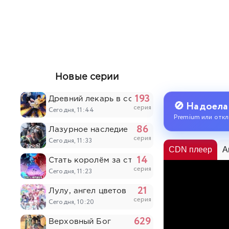
Новые серии
193
Древний лекарь в современном городе
🚫 Надоела
серия
Сегодня, 11:44
Premium или откл
86
Лазурное наследие
серия
Сегодня, 11:33
CDN плеер
A
14
Стать королём за сто дней
серия
Сегодня, 11:23
21
Лулу, ангел цветов
серия
Сегодня, 10:20
629
Верховный Бог