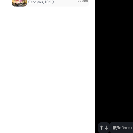
серия
Сегодня, 10:19
52
Цзычуань 2
серия
Сегодня, 10:04
6
Монстрик Карамелька
серия
Вчера, 20:47
7
Необыкновенный неудачник: Дневник перер
серия
Вчера, 20:20
6
Табакошка
серия
Вчера, 20:06
6
Дара из Рэйвы
серия
Вчера, 19:34
Добавит