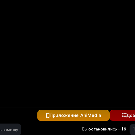
одившегося колдуна S-ранга
Приложение AniMedia
Доб
Вы остановились —
16
ь заметку