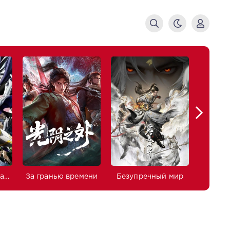
Изгнанный реинкарнированный тяжёлый рыцарь не имеет себе равных в знаниях игры
За гранью времени
Безупречный мир