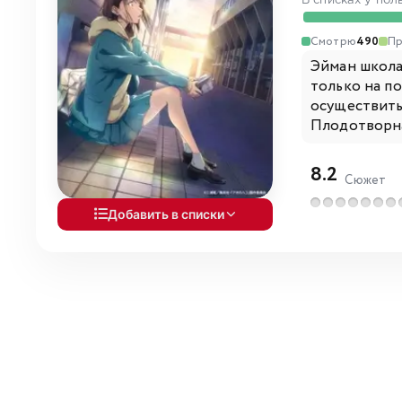
В списках у пол
Смотрю
490
Пр
Эйман школа
только на п
осуществить 
Плодотворна
8.2
Сюжет
Добавить в списки