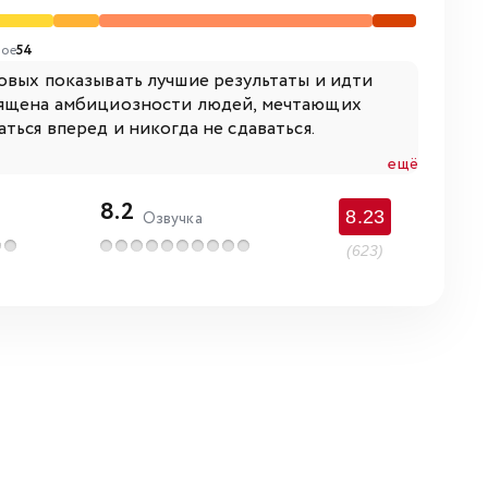
ое
54
овых показывать лучшие результаты и идти
священа амбициозности людей, мечтающих
ться вперед и никогда не сдаваться.
ещё
8.2
8.23
Озвучка
(623)