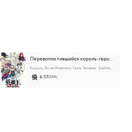
Перевоплотившийся король-герой, ставший самой сильной ученицей рыцаря
Eiyuuou, Bu wo Kiwameru Tame Tenseisu: Soshite, Sekai Saikyou no Minarai Kishi♀
6.57
(5241)