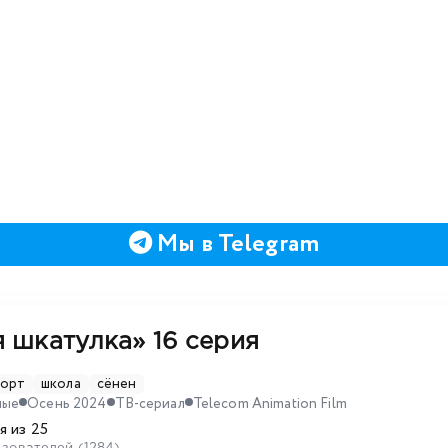
Мы в Telegram
я шкатулка»
16 серия
порт
школа
сёнен
ные
Осень 2024
ТВ-сериал
Telecom Animation Film
я из 25