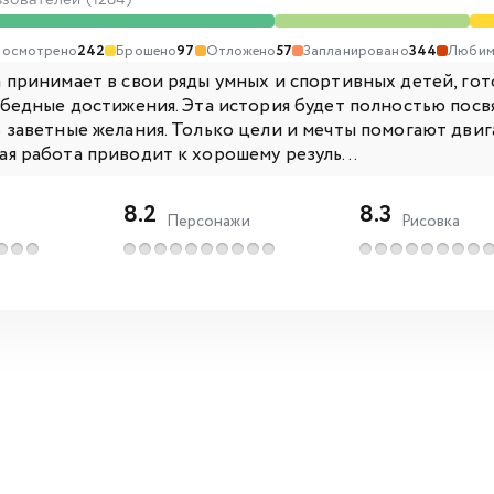
ьзователей (1284)
осмотрено
242
Брошено
97
Отложено
57
Запланировано
344
Любим
 принимает в свои ряды умных и спортивных детей, гот
обедные достижения. Эта история будет полностью по
заветные желания. Только цели и мечты помогают двига
я работа приводит к хорошему резуль...
8.2
8.3
Персонажи
Рисовка