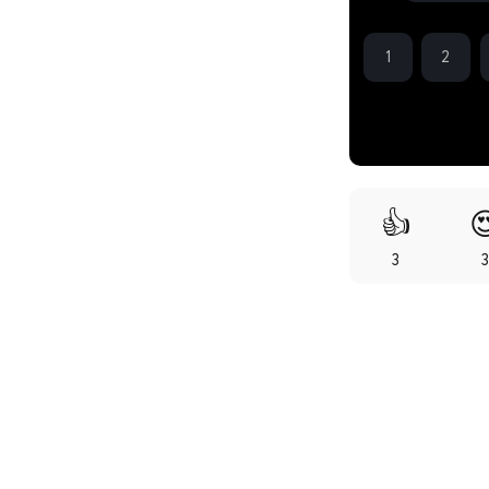
1
2
👍

3