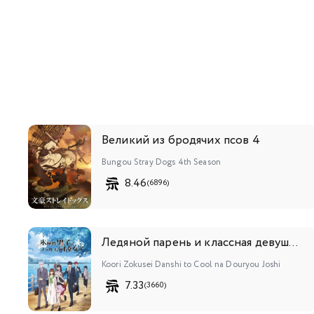
Великий из бродячих псов 4
Bungou Stray Dogs 4th Season
8.46
(6896)
Ледяной парень и классная девушка-коллега
Koori Zokusei Danshi to Cool na Douryou Joshi
7.33
(3660)