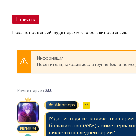
Написать
Пока нет рецензий. Будь первым, кто оставит рецензию!
Информация
Посетители, находящиеся в группе
Гости
, не м
Комментариев
258
Alexmops
76
Мда…исходя из количества серий я
большинство (99%) аниме сериалов 
PREMIUM
сиквел в последней серии?