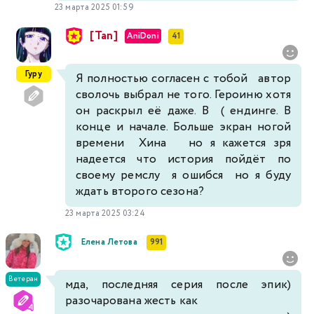
23 марта 2025 01:59
[Tan]
AniDoni
41
Гуру
Я полностью согласен с тобой автор
сволочь выбрал не того. Героиню хотя
он раскрыл её даже. В ( ендинге. В
конце и начале. Больше экран ногой
времени Хина но я кажется зря
надеется что история пойдёт по
своему ремслу я ошибся но я буду
ждать второго сезона?
23 марта 2025 03:24
Елена Летова
991
Ветеран
мда, последняя серия после эпик)
разочарована жесть как