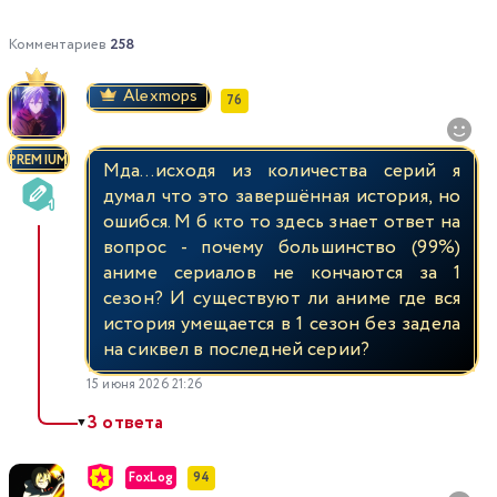
Комментариев
258
Alexmops
76
PREMIUM
Мда…исходя из количества серий я
думал что это завершённая история, но
ошибся. М б кто то здесь знает ответ на
вопрос - почему большинство (99%)
аниме сериалов не кончаются за 1
сезон? И существуют ли аниме где вся
история умещается в 1 сезон без задела
на сиквел в последней серии?
15 июня 2026 21:26
3 ответа
▼
FoxLog
94