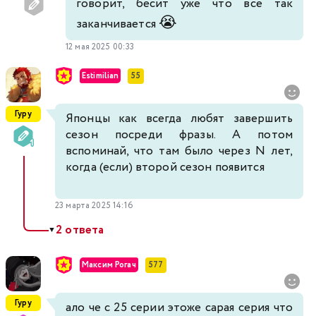
говорит, бесит уже что все так
😭
заканчивается
12 мая 2025 00:33
Estimilian
55
Гуру
Японцы как всегда любят завершить
сезон посреди фразы. А потом
вспоминай, что там было через N лет,
когда (если) второй сезон появится
23 марта 2025 14:16
2 ответа
▼
Максим Рогач
577
Гуру
ало че с 25 серии этоже сарая серия что