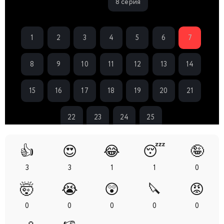
8 серия
1
2
3
4
5
6
7
8
9
10
11
12
13
14
15
16
17
18
19
20
21
22
23
24
25
👍
😍
😂
😴
🤪
3
3
1
1
0
🤯
😭
😲
🔪
😡
0
0
0
0
0