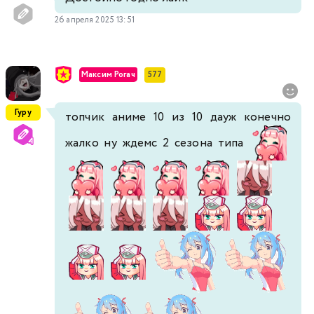
26 апреля 2025 13:51
Максим Рогач
577
Гуру
топчик аниме 10 из 10 дауж конечно
жалко ну ждемс 2 сезона типа