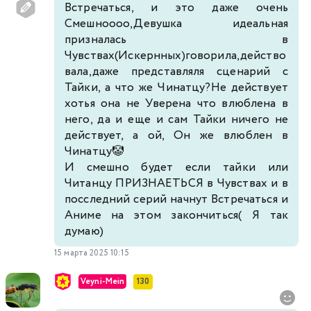
Встречаться, и это даже очень
Смешноооо,Девушка идеальная
призналась в
Чувствах(Искернных)говорила,действо
вала,даже представляля сценарий с
Тайки, а что же Чинатцу?Не действует
хотья она не Уверена что влюблена в
него, да и еще и сам Тайки ничего не
действует, а ой, Он же влюблен в
Чинатцу🤡
И смешно будет если тайки или
Читанцу ПРИЗНАЕТЬСЯ в Чувствах и в
посследний серий начнут Встречаться и
Аниме на этом закончиться( Я так
думаю)
15 марта 2025 10:15
Veyni-Mein
130