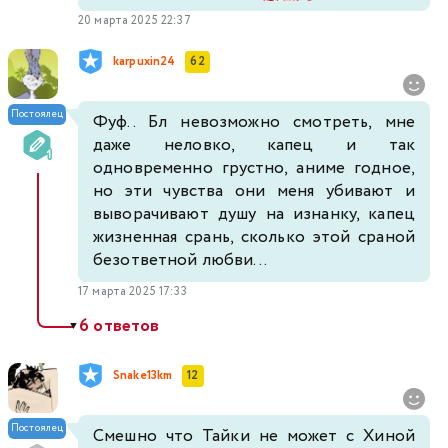
20 марта 2025 22:37
karpuxin24
62
Постоялец
Фуф.. Бл невозможно смотреть, мне
даже неловко, капец и так
одновременно грустно, аниме годное,
но эти чувства они меня убивают и
выворачивают душу на изнанку, капец
жизненная срань, сколько этой сраной
безответной любви...
17 марта 2025 17:33
6 ответов
▼
Snake13km
12
Постоялец
Смешно что Тайки не может с Хиной