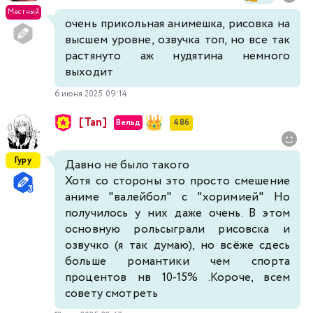
Местный
очень прикольная анимешка, рисовка на
высшем уровне, озвучка топ, но все так
растянуто аж нудятина немного
выходит
6 июня 2025 09:14
[Tan]
Вельд
486
Гуру
Давно не было такого
Хотя со стороны это просто смешение
аниме "валейбол" с "хоримией" Но
получилось у них даже очень. В этом
основную рольсыграли рисовска и
озвучко (я так думаю), но всëже сдесь
больше романтики чем спорта
процентов нв 10-15% .Короче, всем
совету смотреть