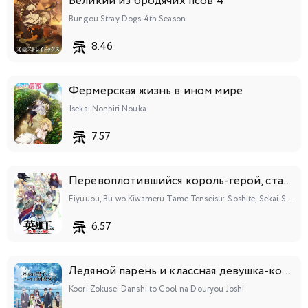
Великий из бродячих псов 4
Bungou Stray Dogs 4th Season
8.46
Фермерская жизнь в ином мире
Isekai Nonbiri Nouka
7.57
Перевоплотившийся король-герой, ставший самой сильной ученицей рыцаря
Eiyuuou, Bu wo Kiwameru Tame Tenseisu: Soshite, Sekai Saikyou no Minarai Kishi♀
6.57
Ледяной парень и классная девушка-коллега
Koori Zokusei Danshi to Cool na Douryou Joshi