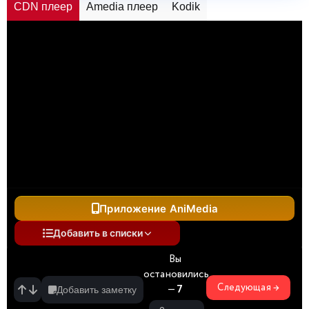
CDN плеер
Amedia плеер
Kodik
Приложение AniMedia
Добавить в списки
Вы
остановились
Следующая →
—
7
Добавить заметку