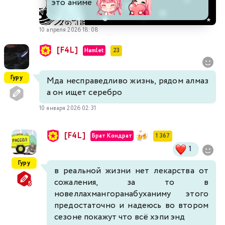
это аниме
10 апреля 2026 18:08
[F4L]
Hamlet
23
Гуру
Мда несправедливо жизнь, рядом алмаз
а он ищет серебро
10 января 2026 02:31
[F4L]
Брат Кондрат
1 367
1
Гуру
в реальной жизни нет лекарства от
сожаления, за то в
новеллахмангоранабуханиму этого
предостаточно и надеюсь во втором
сезоне покажут что всё хэпи энд