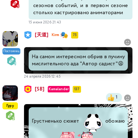
сезонов событий, и в первом сезоне
столько кастрировано аниматорами
15 июня 2026 21:43
[天道]
Kirm
75
Постоялец
На самом интересном обрив в пучину
мислительного ада "Автор садист"😩
24 апреля 2026 12:45
[SB]
Kamalander
137
1
Гуру
Грустненько сюжет
обожаю