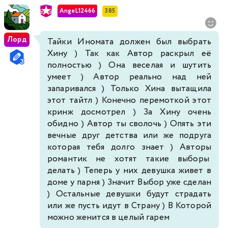
AngeL12466
385
Лорд
Тайки Иномата должен был выбрать
Хину ) Так как Автор раскрыл её
полностью ) Она веселая и шутить
умеет ) Автор реально над ней
запаривался ) Только Хина вытащила
этот тайтл ) Конечно перемоткой этот
кринж досмотрел ) За Хину очень
обидно ) Автор ты сволочь ) Опять эти
вечные друг детства или же подруга
которая тебя долго знает ) Авторы
романтик не хотят такие выборы
делать ) Теперь у них девушка живет в
доме у парня ) Значит Выбор уже сделан
) Остальные девушки будут страдать
или же пусть идут в Страну ) В Которой
можно женится в целый гарем