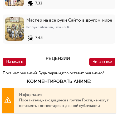
7.33
Мастер на все руки Сайто в другом мире
Benriya Saitou-san, Isekai ni Iku
7.45
РЕЦЕНЗИИ
Написать
Читать все
Пока нет рецензий. Будь первым, кто оставит рецензию!
КОММЕНТИРОВАТЬ АНИМЕ:
Информация
Посетители, находящиеся в группе
Гости
, не могут
оставлять комментарии к данной публикации.