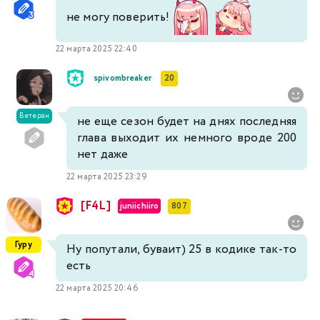
не могу поверить!
22 марта 2025 22:40
spivombreaker
20
Ветеран
не еще сезон будет на днях последняя
глава выходит их немного вроде 200
нет даже
22 марта 2025 23:29
[F4L]
juniichiiro
807
Гуру
Ну попутали, буваит) 25 в кодике так-то
есть
22 марта 2025 20:46