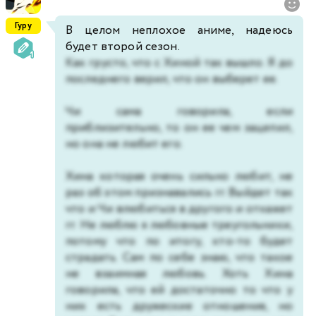
Гуру
В целом неплохое аниме, надеюсь
будет второй сезон.
Как грусто, что с Хиной так вышло. Я до
последнего верил, что он выберет ее.
Чи сама говорила, если
приблизительно, то он ее чем зацепил,
но она не любит его.
Хина которая очень сильно любит, не
раз об этом признавались гг. Выйдет так
что и Чи влюбиться в другого и откажет
гг. Не люблю я любовные треугольники,
потому что по итогу, кто-то будет
страдать. Сам по себе знаю, что такое
не взаимная любовь. Хоть Хина
говорила, что ей достаточно то что у
них есть дружеские отношения, но