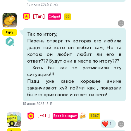
15 июня 2026 21:45
[Tan]
Colgait
66
Гуру
Так по итогу,
Парень отверг ту которая его любила
,ради той кого он любит сам, Но та
котою он любит любит ли его в
ответ??? Будут они в месте по итогу???
Хоть бы как то разъяснили эту
ситуацию!!!
Пздц уже какое хорошее аниме
заканчивают хуй пойми как , показали
бы его признание и ответ на него!
15 июня 2025 15:13
[F4L]
Брат Кондрат
1 367
1