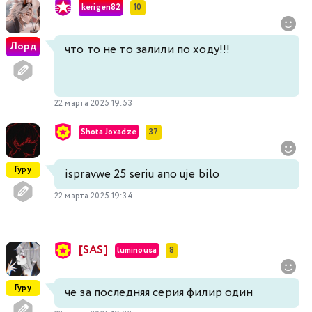
kerigen82
10
Лорд
что то не то залили по ходу!!!
22 марта 2025 19:53
Shota Joxadze
37
Гуру
ispravwe 25 seriu ano uje bilo
22 марта 2025 19:34
[SAS]
luminousa
8
Гуру
че за последняя серия филир один