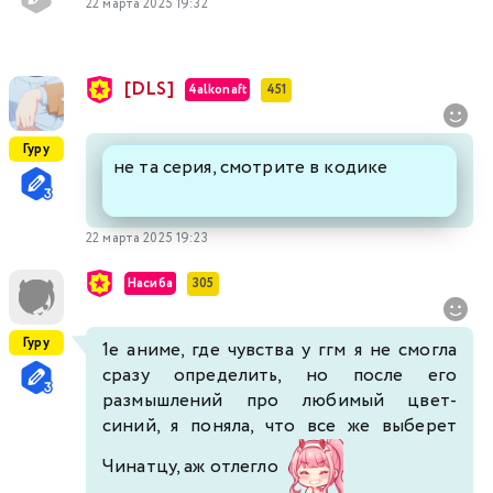
22 марта 2025 19:32
[DLS]
4alkonaft
451
Гуру
не та серия, смотрите в кодике
22 марта 2025 19:23
Насиба
305
Гуру
1е аниме, где чувства у ггм я не смогла
сразу определить, но после его
размышлений про любимый цвет-
синий, я поняла, что все же выберет
Чинатцу, аж отлегло