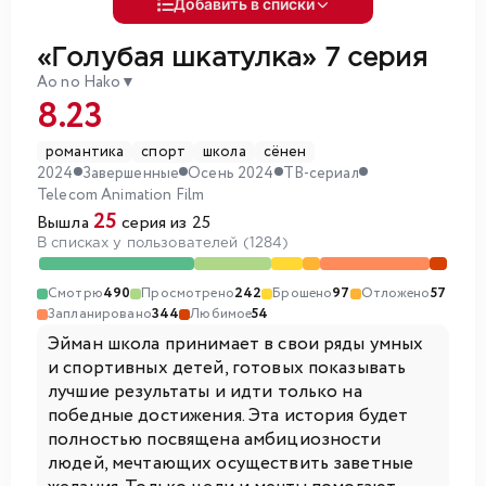
Добавить в списки
«Голубая шкатулка»
7 серия
Ao no Hako
▼
8.23
романтика
спорт
школа
сёнен
2024
Завершенные
Осень 2024
ТВ-сериал
Telecom Animation Film
25
Вышла
серия из 25
В списках у пользователей (1284)
Смотрю
490
Просмотрено
242
Брошено
97
Отложено
57
Запланировано
344
Любимое
54
Эйман школа принимает в свои ряды умных
и спортивных детей, готовых показывать
лучшие результаты и идти только на
победные достижения. Эта история будет
полностью посвящена амбициозности
людей, мечтающих осуществить заветные