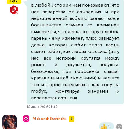
Гуру
в любой истории нам показывают, что
нет лекарства от сожаления, и при
неразделённой любви страдают все. в
большинстве случаев со временем
выясняется, что девка, которую любил
парень - ему изменяет, плюс завидует
девке, которая любит этого парня.
сюжет избит, как любая классика (да у
нас все истории крутятся между
ромео и джульетта, золушка,
белоснежка, три поросёнка, спящая
красавица и всё иже с ними) и нам все
эти истории натягивают как сову на
глобус, жонглируя жанрами и
переплетая события
15 июня 2026 21:49
Aleksandr Sushinskii
6
1