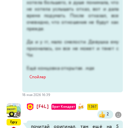
хотела большего, в душе понимала, что
не хотела услышать отказ, вот и дала
время подумать. После отказал, все
очевидно, что отношения не будут как
прежде.
Да и у гг, мало смелости. Девушка ему
призналась, он все не может и тянет с
Чи.
Ещё концовка открытая...мдя
Спойлер
18 мая 2026 16:39
[F4L]
Брат Кондрат
1 367
2
Гуру
почитай оригинал, там ещё на 5