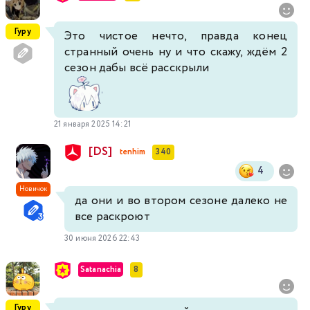
Гуру
Это чистое нечто, правда конец
странный очень ну и что скажу, ждём 2
сезон дабы всё расскрыли
21 января 2025 14:21
[DS]
tenhim
340
4
Новичок
да они и во втором сезоне далеко не
все раскроют
30 июня 2026 22:43
Satanachia
8
Гуру