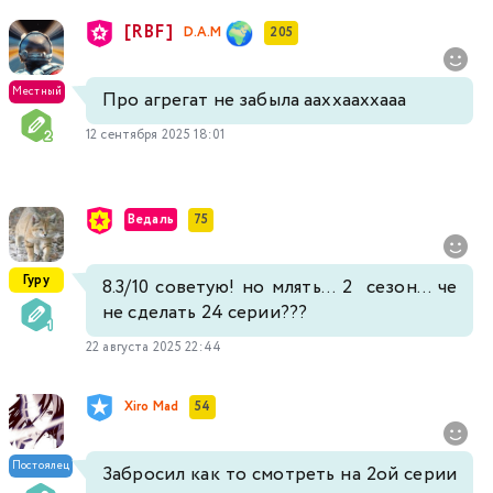
[RBF]
D.A.M
205
Местный
Про агрегат не забыла ааххааххааа
12 сентября 2025 18:01
Ведаль
75
Гуру
8.3/10 советую! но млять... 2 сезон... че
не сделать 24 серии???
22 августа 2025 22:44
Xiro Mad
54
Постоялец
Забросил как то смотреть на 2ой серии