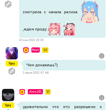
смотрела с начала релиза
,ждем проду
22 мая 2025 20:39
Риел
42
Гуру
Чем докажешь?)
2 июня 2025 07:48
_Arun_liD_
51
Гуру
удивительно что это разрешено к