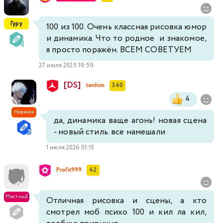
Гуру
100 из 100. Очень классная рисовка юмор
и динамика. Что то родное и знакомое,
я просто поражён. ВСЕМ СОВЕТУЕМ
27 июля 2025 19:59
[DS]
tenhim
340
4
Новичок
да, динамика ваще агонь! новая сцена
- новый стиль. все намешали
1 июля 2026 01:15
Profit999
42
Местный
Отличная рисовка и сцены, а кто
смотрел моб психо 100 и кил ла кил,