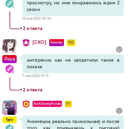
просмотру, но мне понравилось ждем 2
сезон
15 мая 2025 00:24
2 ответа
▼
[СКО]
Smooky
953
Лорд
интересно как не запретили такое в
показе
7 мая 2025 07:11
2 ответа
▼
ArchEnemyPanda
97
Гуру
Анимешка реально прикольная) и после
того как привыкаешь к рисовке)