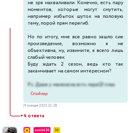
не зря нахваливали. Конечно, есть пару
моментов, которые могут смутить,
например избыток шуток на половую
тему, порой прям перегиб.
Но по итогу, мне все равно зашло сие
произведение, возможно я не
объективна, ну, извините, я всего лишь
слабый человек
Буду ждать 2 сезон, ведь кто так
заканчивает на самом интересном?
P.s. Даже у манекена есть пара🥲 плак
Спойлер
21 января 2025 22:28
4 ответа
▼
sonik626
36