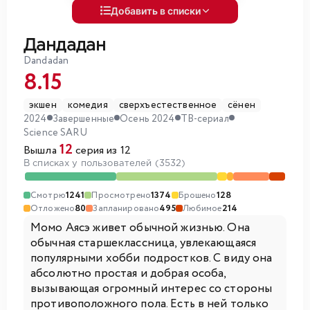
Добавить в списки
Дандадан
Dandadan
8.15
экшен
комедия
сверхъестественное
сёнен
2024
Завершенные
Осень 2024
ТВ-сериал
Science SARU
12
Вышла
серия из 12
В списках у пользователей (3532)
Смотрю
1241
Просмотрено
1374
Брошено
128
Отложено
80
Запланировано
495
Любимое
214
Момо Аясэ живет обычной жизнью. Она
обычная старшеклассница, увлекающаяся
популярными хобби подростков. С виду она
абсолютно простая и добрая особа,
вызывающая огромный интерес со стороны
противоположного пола. Есть в ней только