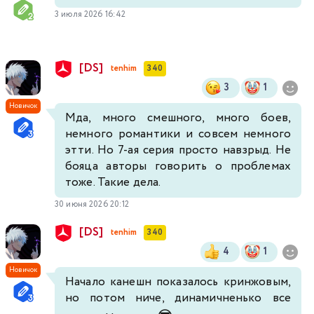
3 июля 2026 16:42
[DS]
tenhim
340
3
1
Новичок
Мда, много смешного, много боев,
немного романтики и совсем немного
этти. Но 7-ая серия просто навзрыд. Не
бояца авторы говорить о проблемах
тоже. Такие дела.
30 июня 2026 20:12
[DS]
tenhim
340
4
1
Новичок
Начало канешн показалось кринжовым,
но потом ниче, динамичненько все