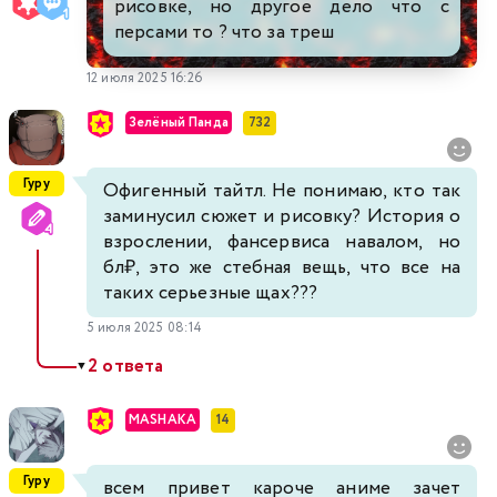
рисовке, но другое дело что с
персами то ? что за треш
12 июля 2025 16:26
Зелёный Панда
732
Гуру
Офигенный тайтл. Не понимаю, кто так
заминусил сюжет и рисовку? История о
взрослении, фансервиса навалом, но
бл₽, это же стебная вещь, что все на
таких серьезные щах???
5 июля 2025 08:14
2 ответа
▼
MASHAKA
14
Гуру
всем привет кароче аниме зачет