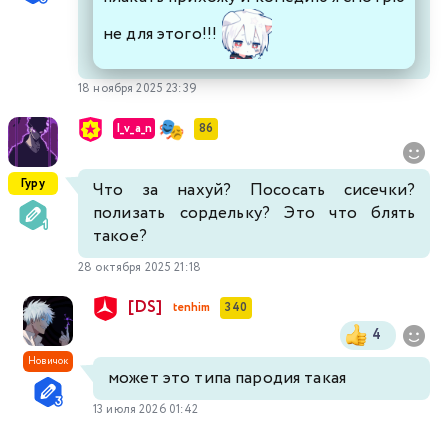
не для этого!!!
18 ноября 2025 23:39
I_v_a_n
86
Гуру
Что за нахуй? Пососать сисечки?
полизать сордельку? Это что блять
такое?
28 октября 2025 21:18
[DS]
tenhim
340
4
Новичок
может это типа пародия такая
13 июля 2026 01:42