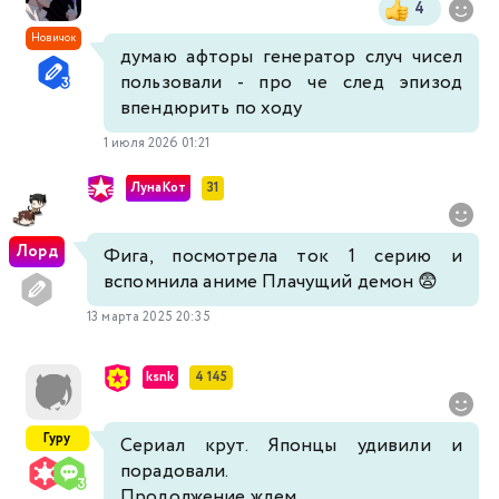
4
Новичок
думаю афторы генератор случ чисел
пользовали - про че след эпизод
впендюрить по ходу
1 июля 2026 01:21
ЛунаКот
31
Лорд
Фига, посмотрела ток 1 серию и
вспомнила аниме Плачущий демон 😨
13 марта 2025 20:35
ksnk
4 145
Гуру
Сериал крут. Японцы удивили и
порадовали.
Продолжение ждем...