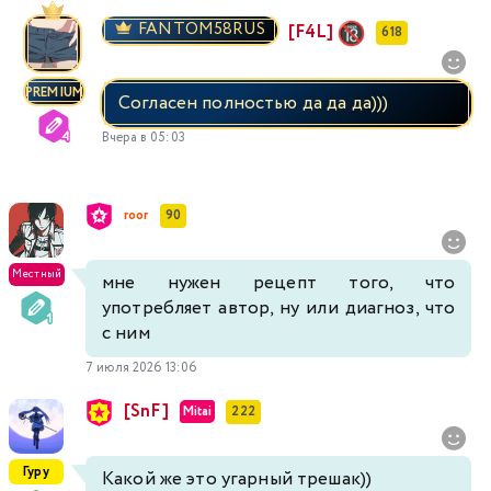
FANTOM58RUS
[F4L]
618
PREMIUM
Согласен полностью да да да)))
Вчера в 05:03
roor
90
Местный
мне нужен рецепт того, что
употребляет автор, ну или диагноз, что
с ним
7 июля 2026 13:06
[SnF]
Mitai
222
Гуру
Какой же это угарный трешак))