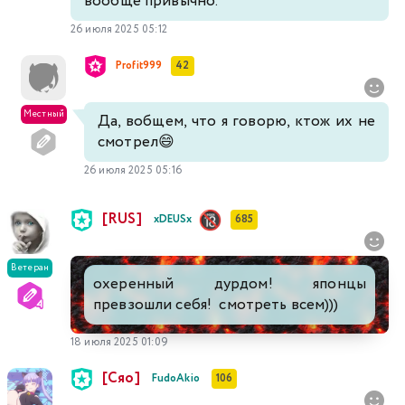
вообще привычно.
26 июля 2025 05:12
Profit999
42
Местный
Да, вобщем, что я говорю, ктож их не
смотрел😄
26 июля 2025 05:16
[RUS]
xDEUSx
685
Ветеран
охеренный дурдом! японцы
превзошли себя! смотреть всем)))
18 июля 2025 01:09
[Сяо]
FudoAkio
106