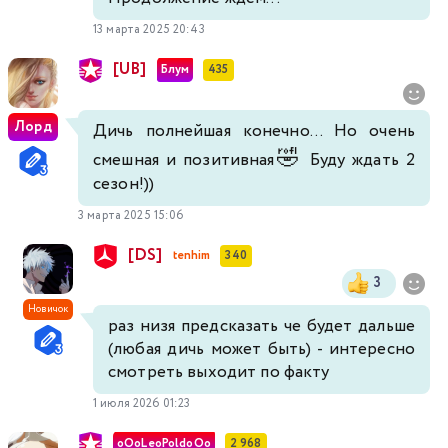
13 марта 2025 20:43
[UB]
Блум
435
Лорд
Дичь полнейшая конечно... Но очень
🤣
смешная и позитивная
Буду ждать 2
сезон!))
3 марта 2025 15:06
[DS]
tenhim
340
3
Новичок
раз низя предсказать че будет дальше
(любая дичь может быть) - интересно
смотреть выходит по факту
1 июля 2026 01:23
oOoLeoPoldoOo
2 968