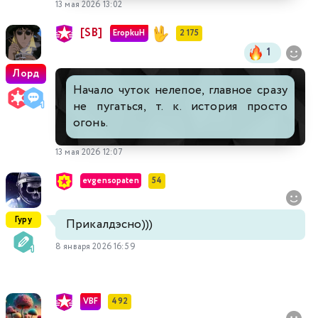
13 мая 2026 13:02
[SB]
EropkuH
2 175
1
Лорд
Начало чуток нелепое, главное сразу
не пугаться, т. к. история просто
огонь.
13 мая 2026 12:07
evgensopaten
54
Гуру
Прикалдэсно)))
8 января 2026 16:59
VBF
492