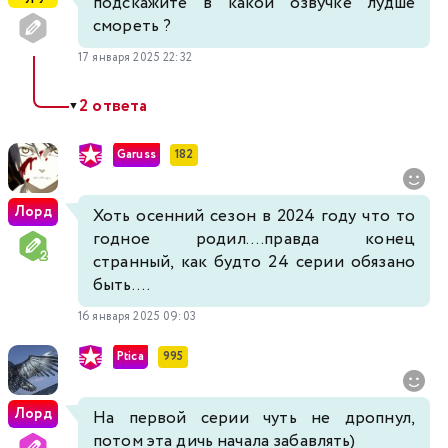
подскажите в какой озвучке лудше
смореть ?
17 января 2025 22:32
2 ответа
▼
Garuss
182
Лорд
Хоть осенний сезон в 2024 году что то
годное родил....правда конец
странный, как будто 24 серии обязано
быть....
16 января 2025 09:03
Ptica
995
Лорд
На первой серии чуть не дропнул,
потом эта дичь начала забавлять)