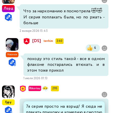
Лорд
🤣
🤣
Что за наркоманию я посмотрела
И серия поплакать была, но по ржать -
больше
2 января 2026 15:45
[DS]
tenhim
340
4
Новичок
походу это стиль такой - все в одном
флаконе постарались втюхать. и в
этом тоже прикол
1 июля 2026 01:13
Rikorisu
295
Гуру
7я серия просто на взрыд! Я сюда не
плакать прихожу и комедию я смотрю