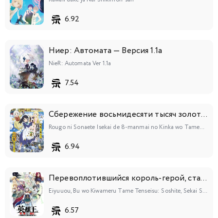
6.92
Ниер: Автомата — Версия 1.1а
NieR: Automata Ver 1.1a
7.54
Сбережение восьмидесяти тысяч золотых монет в другом мире к моей старости
Rougo ni Sonaete Isekai de 8-manmai no Kinka wo Tamemasu
6.94
Перевоплотившийся король-герой, ставший самой сильной ученицей рыцаря
Eiyuuou, Bu wo Kiwameru Tame Tenseisu: Soshite, Sekai Saikyou no Minarai Kishi♀
6.57