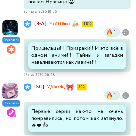
😎
пошло. Нравица
30 июня 2026 18:06
[В-А]
Max1990max
1 810
1
Постоялец
Пришельцы!!! Призраки!! И это всё в
одном аниме!!! Тайны и загадки
наваливаются как лавина!!!
22 мая 2026 06:48
[SC]
V_Viktoria_
802
1
Постоялец
Первые серии как-то не очень
понравились, но потом как затянуло.
🔥❤️ 👍