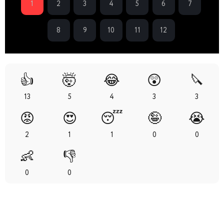
1
2
3
4
5
6
7
8
9
10
11
12
👍
🤯
😂
😲
🔪
13
5
4
3
3
😡
😍
😴
🤪
😭
2
1
1
0
0
👶
👎
0
0