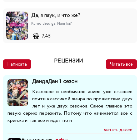
Да, я паук, и что же?
Kumo desu ga, Nani ka?
7.45
РЕЦЕНЗИИ
Написать
Читать все
ДандаДан 1 сезон
Классное и необычное аниме уже ставшее
почти классикой жанра по прошествии двух
лет и уже двух сезонов. Самое главное это
певую серию пережить. Потому что начинается все с
кринжа и так все и идет по н
читать далее
Автор рецензии:
tenhim