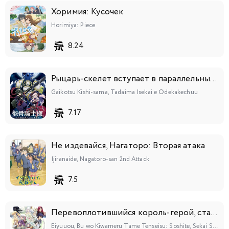
Хоримия: Кусочек
Horimiya: Piece
8.24
Рыцарь-скелет вступает в параллельный мир
Gaikotsu Kishi-sama, Tadaima Isekai e Odekakechuu
7.17
Не издевайся, Нагаторо: Вторая атака
Ijiranaide, Nagatoro-san 2nd Attack
7.5
Перевоплотившийся король-герой, ставший самой сильной ученицей рыцаря
Eiyuuou, Bu wo Kiwameru Tame Tenseisu: Soshite, Sekai Saikyou no Minarai Kishi♀