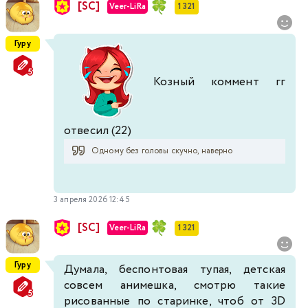
[SC]
Veer-LiRa
1 321
Гуру
Козный коммент гг
отвесил (22)
Одному без головы скучно, наверно
3 апреля 2026 12:45
[SC]
Veer-LiRa
1 321
Гуру
Думала, беспонтовая тупая, детская
совсем анимешка, смотрю такие
рисованные по старинке, чтоб от 3D