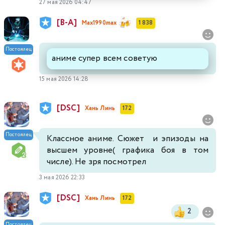
27 мая 2026 04:47
[В-А]
Max1990max
1 838
Постоялец
аниме супер всем советую
15 мая 2026 14:28
[DSC]
Хань Линь
172
Постоялец
Классное аниме. Сюжет и эпизоды на
высшем уровне( графика боя в том
числе). Не зря посмотрел
3 мая 2026 22:33
[DSC]
Хань Линь
172
2
Постоялец