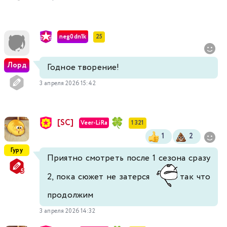
neg0dn1k
25
Лорд
Годное творение!
3 апреля 2026 15:42
[SC]
Veer-LiRa
1 321
1
2
Гуру
Приятно смотреть после 1 сезона сразу
2, пока сюжет не затерся
так что
продолжим
3 апреля 2026 14:32