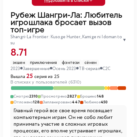
Добавить в списки
Рубеж Шангри-Ла: Любитель
игрошлака бросает вызов
топ-игре
Shangri-La Frontier: Kusoge Hunter, Kamige ni Idoman to
▼
su
8.71
экшен
приключения
фэнтези
сёнен
2023
Завершенные
Осень 2023
ТВ-сериал
C2C
25
Вышла
серия из 25
В списках у пользователей (6310)
Смотрю
2310
Просмотрено
2827
Брошено
148
Отложено
128
Запланировано
447
Любимое
450
Главный герой все свое время посвящает
компьютерным играм. Он не собо любит
принимать участие в сложных игровых
процессах, его вполне устраивает игрошлак,