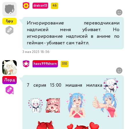
drakon13
46
Гуру
Игнорирование переводчиками
надписей меня убивает. Но
игнорирование надписей в аниме по
геймам - убивает сам тайтл.
3 мая 2025 18:56
haos999khorn
510
Лорд
7 серия 15:00 мишаня милаха