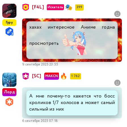
[F4L]
Искатель
399
Гуру
хахах интересное Аниме годна
просмотреть
9 сентября 2025 23:55
[SC]
MAKCN
1 762
Лорд
А мне почему-то кажется что босс
кроликов 1/7 колосов а может самый
сильный из них
6 сентября 2025 07:18