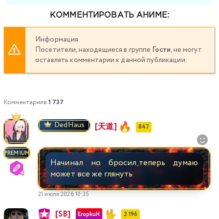
КОММЕНТИРОВАТЬ АНИМЕ:
Информация
Посетители, находящиеся в группе
Гости
, не могут
оставлять комментарии к данной публикации.
Комментариев
1 737
DedHaus
[天道]
847
PREMIUM
Начинал но бросил,теперь думаю
может все же глянуть
21 июля 2026 10:35
[SB]
EropkuH
2 196