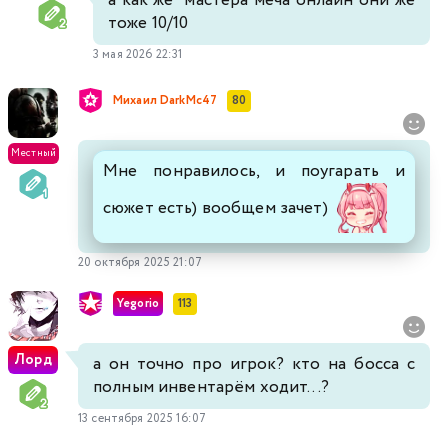
а как же мастера меча онлайн они же
тоже 10/10
3 мая 2026 22:31
Михаил DarkMc47
80
Местный
Мне понравилось, и поугарать и
сюжет есть) вообщем зачет)
20 октября 2025 21:07
Yegorio
113
Лорд
а он точно про игрок? кто на босса с
полным инвентарём ходит...?
13 сентября 2025 16:07