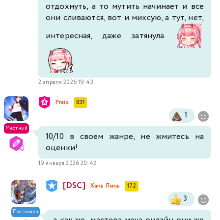
отдохнуть, а то мутить начинает и все
они сливаются, вот и миксую, а тут, нет,
интересная, даже затянула
2 апреля 2026 19:43
Prais
831
1
Местный
10/10 в своем жанре, не жмитесь на
оценки!
19 января 2026 20:42
[DSC]
Хань Линь
172
3
Постоялец