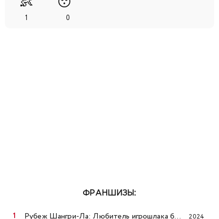
👶
😴
1
0
ФРАНШИЗЫ:
Рубеж Шангри-Ла: Любитель игрошлака бросает вызов топ-игре 2
2024