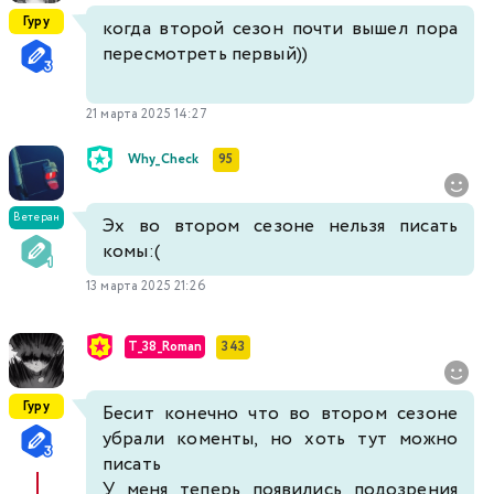
Гуру
когда второй сезон почти вышел пора
пересмотреть первый))
21 марта 2025 14:27
Why_Check
95
Ветеран
Эх во втором сезоне нельзя писать
комы:(
13 марта 2025 21:26
T_38_Roman
343
Гуру
Бесит конечно что во втором сезоне
убрали коменты, но хоть тут можно
писать
У меня теперь появились подозрения