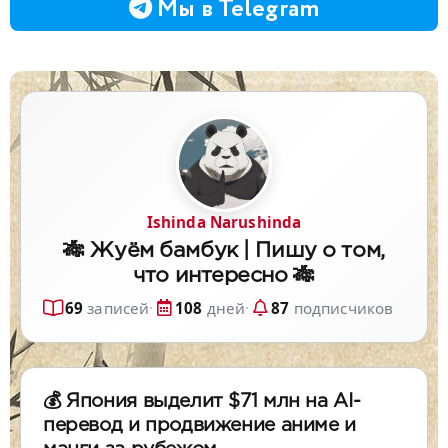
Мы в Telegram
Ishinda Narushinda
🎋 Жуём бамбук | Пишу о том,
что интересно 🎋
69
записей
·
108
дней
·
87
подписчиков
💰 Япония выделит $71 млн на AI-
перевод и продвижение аниме и