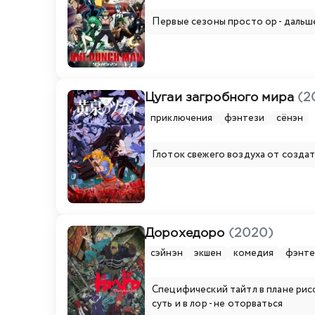
Первые сезоны просто ор - дальш
Цугаи загробного мира
(2
приключения
фэнтези
сёнэн
Глоток свежего воздуха от созда
Дорохедоро
(2020)
сэйнэн
экшен
комедия
фэнте
Специфический тайтл в плане рис
суть и в лор - не оторваться