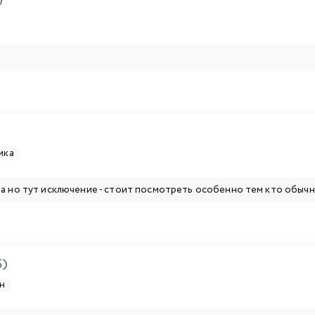
)
ика
а но тут исключение - стоит посмотреть особенно тем кто обыч
5)
н