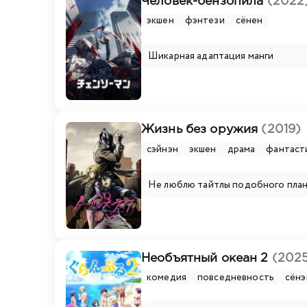
Человек-бензопила
(2022
экшен
фэнтези
сёнен
Шикарная адаптация манги
Жизнь без оружия
(2019)
сэйнэн
экшен
драма
фантаст
Не люблю тайтлы подобного план
Необъятный океан 2
(202
комедия
повседневность
сёнэ