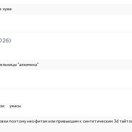
е хуже
026)
тельницы "алхимика"
зи
ужасы
овки поэтому неофитам или привыкшим к синтетическим 3d тайтлам