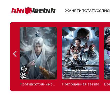
ЖАНР
ТИП
СТАТУС
СПИС
Противостояние святого
Поглощенная звезда