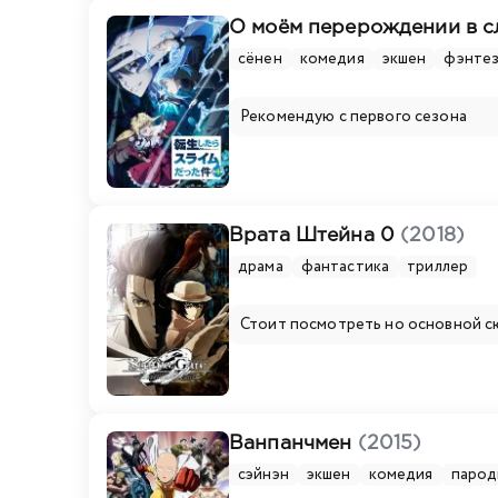
О моём перерождении в с
сёнен
комедия
экшен
фэнте
Рекомендую с первого сезона
Врата Штейна 0
(2018)
драма
фантастика
триллер
Стоит посмотреть но основной с
Ванпанчмен
(2015)
сэйнэн
экшен
комедия
парод