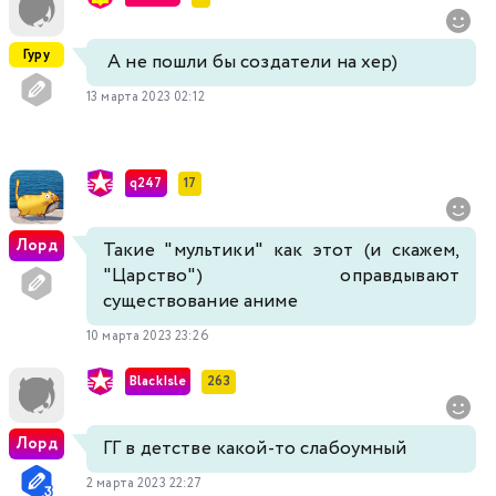
Гуру
А не пошли бы создатели на хер)
13 марта 2023 02:12
q247
17
Лорд
Такие "мультики" как этот (и скажем,
"Царство") оправдывают
существование аниме
10 марта 2023 23:26
BlackIsle
263
Лорд
ГГ в детстве какой-то слабоумный
2 марта 2023 22:27