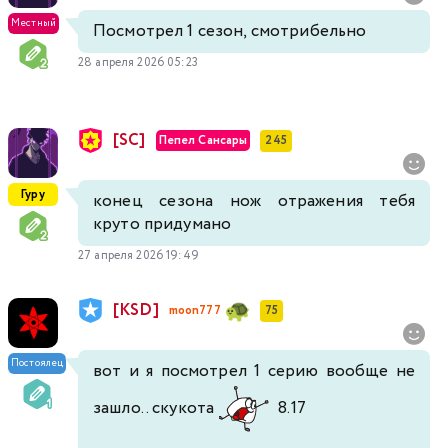
Местный
Посмотрел 1 сезон, смотрибельно
28 апреля 2026 05:23
[SC]
Пепел Сансары
245
Гуру
конец сезона нож отражения тебя
круто придумано
27 апреля 2026 19:49
[KSD]
moon777
75
Постоялец
вот и я посмотрел 1 серию вообще не
зашло.. скукота
8.17