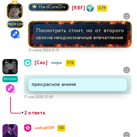
HardCoreDiv
[RBF]
479
PREMIUM
Посмотреть стоит, но от второго
сезона неоднозначные впечатления
21 июня 2026 21:31
[Сяо]
toepw
576
Ветеран
прекрасное аниме
17 мая 2026 12:00
2 ответа
▼
Leshiy0709
155