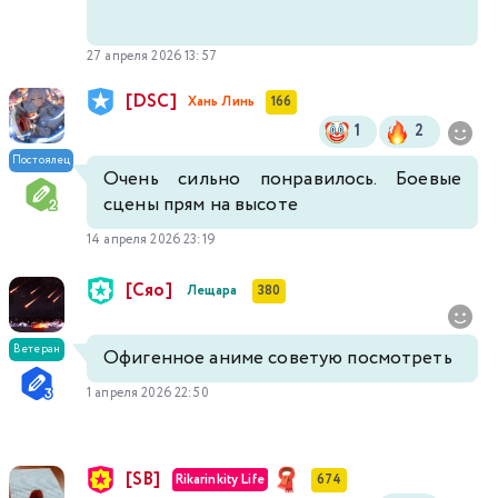
27 апреля 2026 13:57
[DSC]
Хань Линь
166
1
2
Постоялец
Очень сильно понравилось. Боевые
сцены прям на высоте
14 апреля 2026 23:19
[Сяо]
Лещара
380
Ветеран
Офигенное аниме советую посмотреть
1 апреля 2026 22:50
[SB]
Rikarinkity Life
674