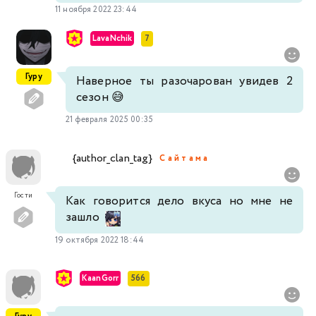
11 ноября 2022 23:44
LavaNchik
7
Гуру
Наверное ты разочарован увидев 2
сезон 😅
21 февраля 2025 00:35
{author_clan_tag}
С а й т а м а
Гости
Как говорится дело вкуса но мне не
зашло
19 октября 2022 18:44
KaanGorr
566