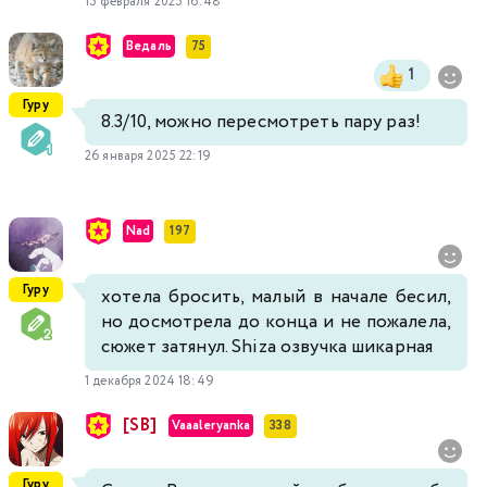
15 февраля 2025 16:48
Ведаль
75
1
Гуру
8.3/10, можно пересмотреть пару раз!
26 января 2025 22:19
Nad
197
Гуру
хотела бросить, малый в начале бесил,
но досмотрела до конца и не пожалела,
сюжет затянул. Shiza озвучка шикарная
1 декабря 2024 18:49
[SB]
Vaaaleryanka
338
Гуру