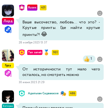
Rusик
431
Лорд
Ваше высочество, любовь... что это? -
Крутые принты. Где найти крутые
😂
принты?!
28 ноября 2025 13:37
Tan sanek
901
1
Гуру
От историчности тут мало чего
осталось, но смотреть можно
30 июня 2025 21:29
Адильхан Садвакасов
486
Ветеран