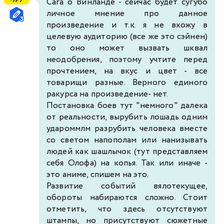
Сага о Винланде - сейчас будет сугубо
личное мнение про данное
произведение и т.к. я не вхожу в
целевую аудиторию (все же это сэйнен)
то оно может вызвать шквал
неодобрения, поэтому учтите перед
прочтением, на вкус и цвет - все
товарищи разные. Верного единого
ракурса на произведение- нет.
Постановка боев тут "немного" далека
от реальности, вырубить лошадь одним
удароммлм разрубить человека вместе
со светом напополам или нанизывать
людей как шашлычок (тут представляем
себя Олофа) на копья. Так или иначе -
это аниме, спишем на это.
Развитие событий вялотекущее,
обороты набираются сложно. Стоит
отметить, что здесь отсутствуют
штампы, но присутствуют сюжетные