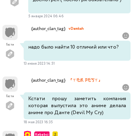
5 января 2024 06:46
{author_clan_tag}
vDamkah
Гости
надо было найти 10 отличий или что?
13 июня 2023 14:51
{author_clan_tag}
『ㄒ乇爪卩乇丂ㄒ』
Гости
Кстати прошу заметить компания
которая выпустила это аниме делала
аниме про Данте (Devil My Cry)
18 мая 2023 16:35
Kebabci
2