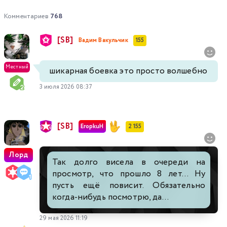
Комментариев
768
[SB]
Вадим Вакульчик
155
Местный
шикарная боевка это просто волшебно
3 июля 2026 08:37
[SB]
EropkuH
2 155
Лорд
Так долго висела в очереди на
просмотр, что прошло 8 лет... Ну
пусть ещё повисит. Обязательно
когда-нибудь посмотрю, да...
29 мая 2026 11:19