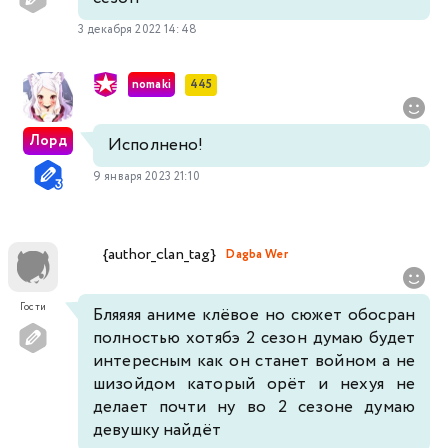
3 декабря 2022 14:48
nomaki
445
Лорд
Исполнено!
9 января 2023 21:10
{author_clan_tag}
Dagba Wer
Гости
Бляяяя аниме клёвое но сюжет обосран
полностью хотябэ 2 сезон думаю будет
интересным как он станет войном а не
шизойдом каторый орёт и нехуя не
делает почти ну во 2 сезоне думаю
девушку найдёт