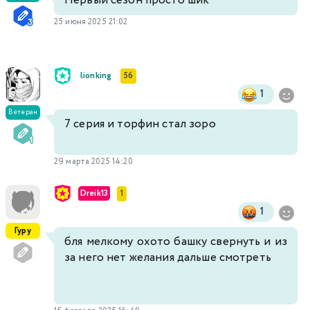
Первый сезон просто шик
25 июня 2025 21:02
lionking
56
1
Ветеран
7 серия и торфин стал зоро
29 марта 2025 14:20
Dreik13
1
1
Гуру
бля мелкому охото башку свернуть и из
за него нет желания дальше смотреть