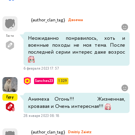
{author_clan_tag}
Двоечка
Гости
Неожиданно понравилось, хоть и
военные походы не моя тема. После
последней серии интерес даже возрос
6 февраля 2023 17:57
Sanches23
1 329
Гуру
Анимеха Огонь!!!
Жизненная,
кровавая и Очень интересная!!!
28 января 2023 08:18
{author_clan_tag}
Dmitriy Zaietz