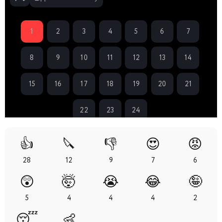
1
2
3
4
5
6
7
8
9
10
11
12
13
14
15
16
17
18
19
20
21
22
23
24
👍
🔪
👎
😍
😡
28
12
9
7
6
😲
🤯
😭
😂
🤪
5
4
4
4
2
😴
👶