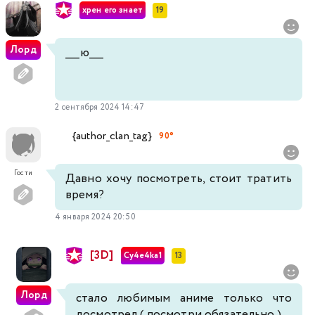
хрен его знает
19
Лорд
____ю____
2 сентября 2024 14:47
{author_clan_tag}
90°
Гости
Давно хочу посмотреть, стоит тратить
время?
4 января 2024 20:50
[3D]
Cy4e4ka1
13
Лорд
стало любимым аниме только что
досмотрел ( посмотри обязательно )