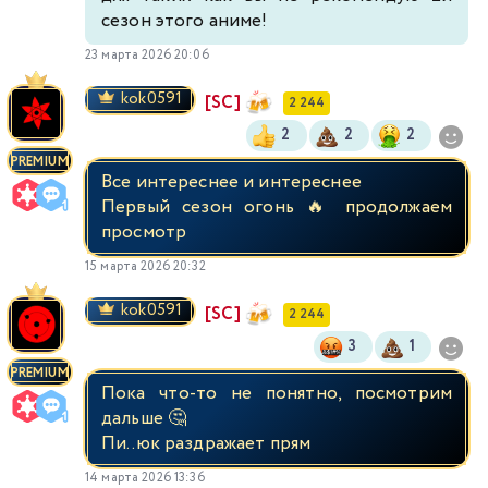
сезон этого аниме!
23 марта 2026 20:06
kok0591
[SC]
2 244
2
2
2
PREMIUM
Все интереснее и интереснее
Первый сезон огонь 🔥 продолжаем
просмотр
15 марта 2026 20:32
kok0591
[SC]
2 244
3
1
PREMIUM
Пока что-то не понятно, посмотрим
дальше 🤔
Пи..юк раздражает прям
14 марта 2026 13:36