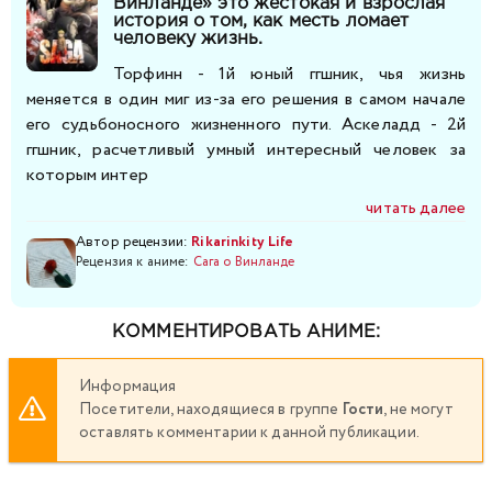
Винланде» это жестокая и взрослая
история о том, как месть ломает
человеку жизнь.
Торфинн - 1й юный ггшник, чья жизнь
меняется в один миг из-за его решения в самом начале
его судьбоносного жизненного пути. Аскеладд - 2й
ггшник, расчетливый умный интересный человек за
которым интер
читать далее
Автор рецензии:
Rikarinkity Life
Рецензия к аниме:
Сага о Винланде
КОММЕНТИРОВАТЬ АНИМЕ:
Информация
Посетители, находящиеся в группе
Гости
, не могут
оставлять комментарии к данной публикации.