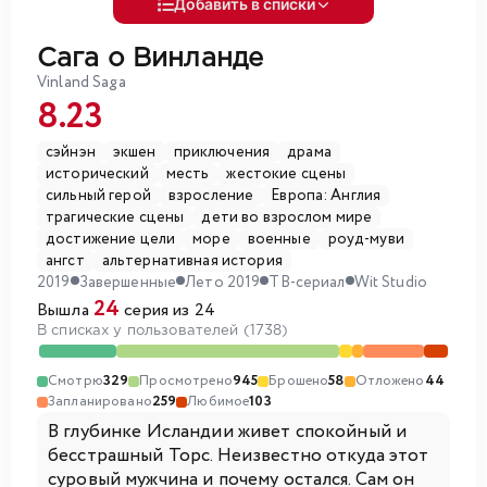
Добавить в списки
Сага о Винланде
Vinland Saga
8.23
сэйнэн
экшен
приключения
драма
исторический
месть
жестокие сцены
сильный герой
взросление
Европа: Англия
трагические сцены
дети во взрослом мире
достижение цели
море
военные
роуд-муви
ангст
альтернативная история
2019
Завершенные
Лето 2019
ТВ-сериал
Wit Studio
24
Вышла
серия из 24
В списках у пользователей (1738)
Смотрю
329
Просмотрено
945
Брошено
58
Отложено
44
Запланировано
259
Любимое
103
В глубинке Исландии живет спокойный и
бесстрашный Торс. Неизвестно откуда этот
суровый мужчина и почему остался. Сам он