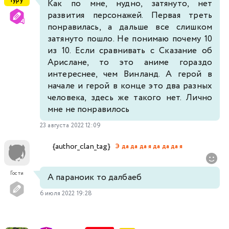
Гуру
Как по мне, нудно, затянуто, нет
развития персонажей. Первая треть
понравилась, а дальше все слишком
затянуто пошло. Не понимаю почему 10
из 10. Если сравнивать с Сказание об
Арислане, то это аниме гораздо
интереснее, чем Винланд. А герой в
начале и герой в конце это два разных
человека, здесь же такого нет. Лично
мне не понравилось
23 августа 2022 12:09
{author_clan_tag}
Э да да да я да да да я
Гости
А параноик то далбаеб
6 июля 2022 19:28