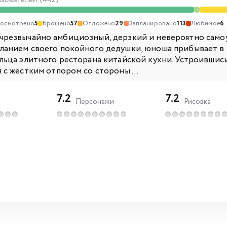
ьзователей (442)
осмотрено
5
Брошено
57
Отложено
29
Запланировано
113
Любимое
6
чрезвычайно амбициозный, дерзкий и невероятно сам
ланием своего покойного дедушки, юноша прибывает в 
ельца элитного ресторана китайской кухни. Устроившись
 с жестким отпором со стороны ...
7.2
7.2
Персонажи
Рисовка