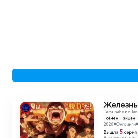
Железны
Tetsunabe no Jan
сёнен
экшен
2026
Онгоинги
5
Вышла
серия 