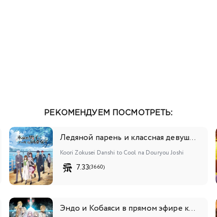
РЕКОМЕНДУЕМ ПОСМОТРЕТЬ:
Ледяной парень и классная девушка-коллега
Koori Zokusei Danshi to Cool na Douryou Joshi
7.33
(3660)
Эндо и Кобаяси в прямом эфире комментируют злодейку