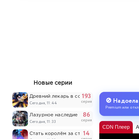
Новые серии
193
Древний лекарь в современном городе
🚫 Надоела
серия
Сегодня, 11:44
Premium или откл
86
Лазурное наследие
серия
Сегодня, 11:33
CDN Плеер
A
14
Стать королём за сто дней
серия