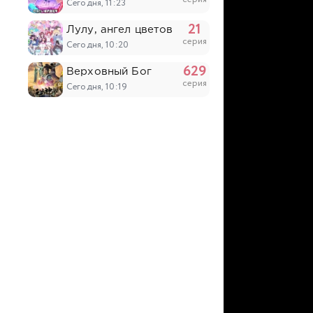
Сегодня, 11:23
21
Лулу, ангел цветов
серия
Сегодня, 10:20
629
Верховный Бог
серия
Сегодня, 10:19
52
Цзычуань 2
серия
Сегодня, 10:04
6
Монстрик Карамелька
серия
Вчера, 20:47
7
Необыкновенный неудачник: Дневник перер
серия
Вчера, 20:20
6
Табакошка
серия
Вчера, 20:06
6
Дара из Рэйвы
серия
Вчера, 19:34