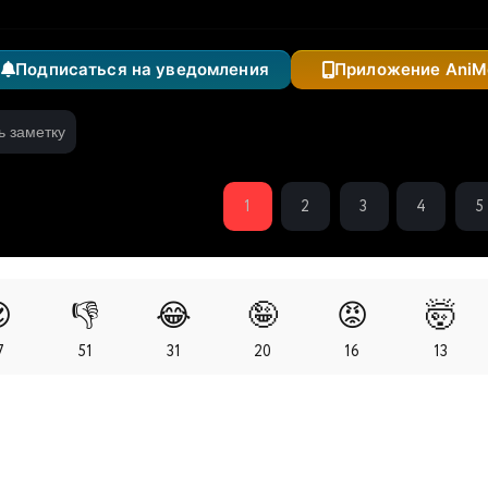
Подписаться на уведомления
Приложение AniM
ь заметку
1
2
3
4
5

👎
😂
🤪
😡
🤯
7
51
31
20
16
13