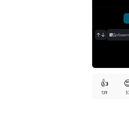
Добавит
👍

139
5