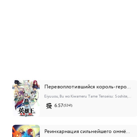
Перевоплотившийся король-герой, ставший самой сильной ученицей рыцаря
Eiyuuou, Bu wo Kiwameru Tame Tenseisu: Soshite, Sekai Saikyou no Minarai Kishi♀
6.57
(5241)
Реинкарнация сильнейшего оммёдзи: Эти монстры слишком слабы по сравнению с моим ёкаем