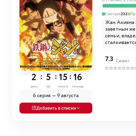
В списках у пол
Смотрю
232
Пр
Жан Акияма 
заветным же
семьи, влад
сталкивается
7.3
Сюжет
2
:
5
:
15
:
15
день
час
минута
секунда
6 серия —
9 августа
Добавить в списки