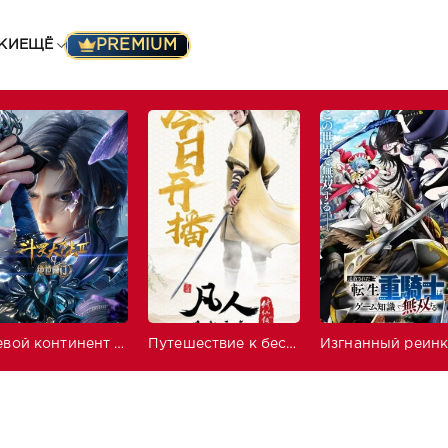
PREMIUM
КИ
ЕЩЁ
Боевой континент 2: Непревзойдённый клан Тан
Путешествие к бессмертию