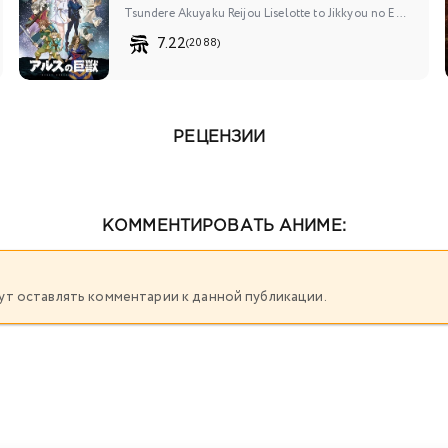
Tsundere Akuyaku Reijou Liselotte to Jikkyou no Endou-kun to Kaisetsu no Kobayashi-san
7.22
(2088)
РЕЦЕНЗИИ
КОММЕНТИРОВАТЬ АНИМЕ:
огут оставлять комментарии к данной публикации.