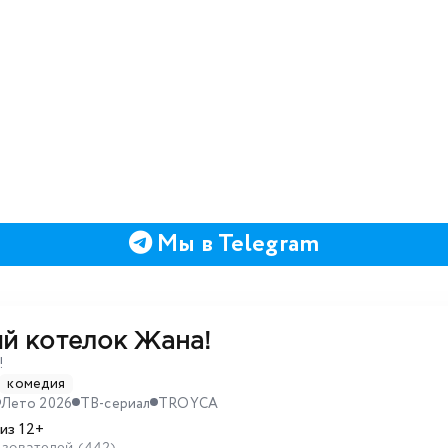
Мы в Telegram
й котелок Жана!
!
комедия
Лето 2026
ТВ-сериал
TROYCA
из 12+