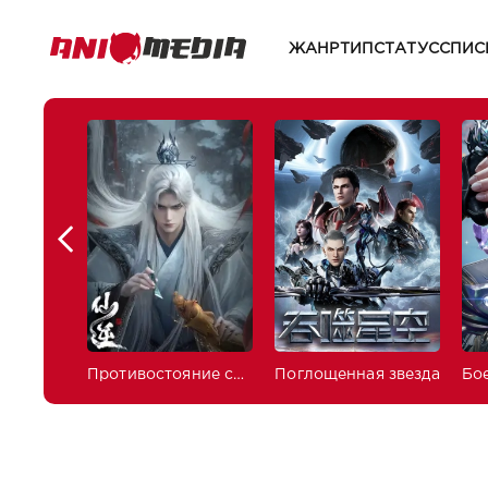
ЖАНР
ТИП
СТАТУС
СПИС
Противостояние святого
Поглощенная звезда