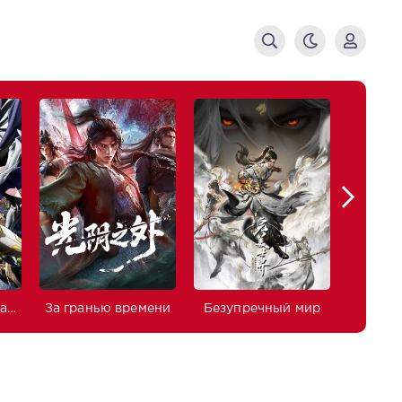
Изгнанный реинкарнированный тяжёлый рыцарь не имеет себе равных в знаниях игры
За гранью времени
Безупречный мир