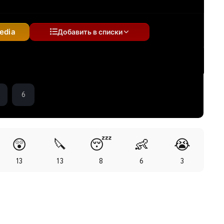
edia
Добавить в списки
6
😲
🔪
😴
👶
😭
13
13
8
6
3