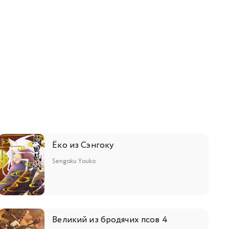
Ёко из Сэнгоку
Sengoku Youko
Великий из бродячих псов 4