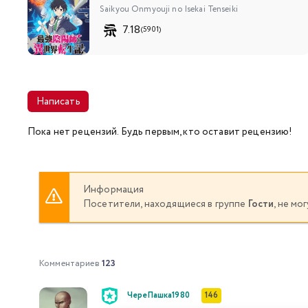
Saikyou Onmyouji no Isekai Tenseiki
7.18
(5901)
Написать
Пока нет рецензий. Будь первым, кто оставит рецензию!
Информация
Посетители, находящиеся в группе
Гости
, не м
Комментариев
123
ЧереПашка1980
146