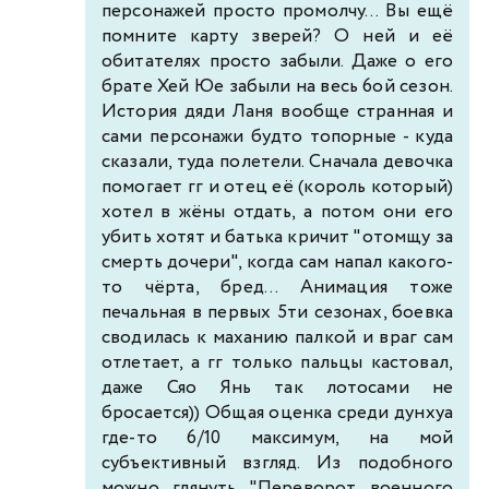
персонажей просто промолчу... Вы ещё
помните карту зверей? О ней и её
обитателях просто забыли. Даже о его
брате Хей Юе забыли на весь 6ой сезон.
История дяди Ланя вообще странная и
сами персонажи будто топорные - куда
сказали, туда полетели. Сначала девочка
помогает гг и отец её (король который)
хотел в жёны отдать, а потом они его
убить хотят и батька кричит "отомщу за
смерть дочери", когда сам напал какого-
то чёрта, бред... Анимация тоже
печальная в первых 5ти сезонах, боевка
сводилась к маханию палкой и враг сам
отлетает, а гг только пальцы кастовал,
даже Сяо Янь так лотосами не
бросается)) Общая оценка среди дунхуа
где-то 6/10 максимум, на мой
субъективный взгляд. Из подобного
можно глянуть "Переворот военного