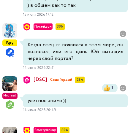
) в общем как то так
15 июня 2026 17:12
Посейдон
396
Гуру
Когда отец гг появился в этом мире, он
вознесся, или его цинь Юй вытащил
через свой портал?
14 июня 2026 22:41
[DSC]
Саша Гордый
234
1
Местный
улетное анимэ ))
14 июня 2026 20:49
SmotryAnimy
894