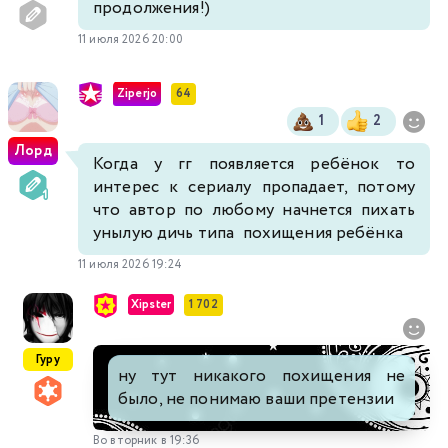
продолжения!)
11 июля 2026 20:00
Ziperjo
64
1
2
Лорд
Когда у гг появляется ребёнок то
интерес к сериалу пропадает, потому
что автор по любому начнется пихать
унылую дичь типа похищения ребёнка
11 июля 2026 19:24
Xipster
1 702
Гуру
ну тут никакого похищения не
было, не понимаю ваши претензии
Во вторник в 19:36