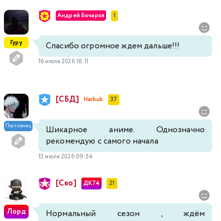
Андрей Бочаров
1
Гуру
Спасибо огромное ждем дальше!!!
16 июля 2026 18:11
[СБД]
Harbuk
37
Постоялец
Шикарное аниме. Однозначно
рекомендую с самого начала
13 июля 2026 09:54
[Сяо]
ДК74
21
Лорд
Нормальный сезон , ждём