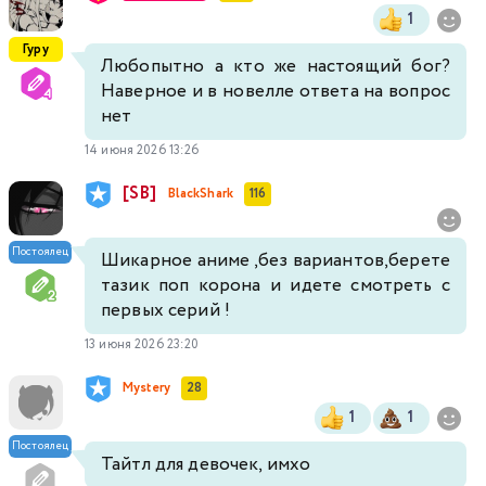
1
Гуру
Любопытно а кто же настоящий бог?
Наверное и в новелле ответа на вопрос
нет
14 июня 2026 13:26
[SB]
BlackShark
116
Постоялец
Шикарное аниме ,без вариантов,берете
тазик поп корона и идете смотреть с
первых серий !
13 июня 2026 23:20
Mystery
28
1
1
Постоялец
Тайтл для девочек, имхо