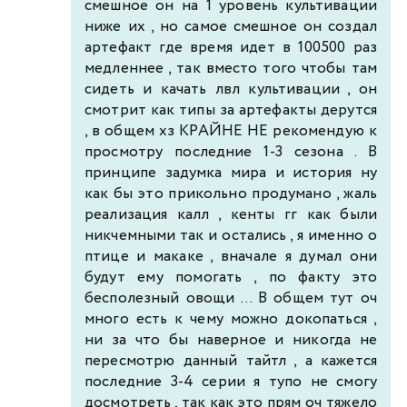
смешное он на 1 уровень культивации
ниже их , но самое смешное он создал
артефакт где время идет в 100500 раз
медленнее , так вместо того чтобы там
сидеть и качать лвл культивации , он
смотрит как типы за артефакты дерутся
, в общем хз КРАЙНЕ НЕ рекомендую к
просмотру последние 1-3 сезона . В
принципе задумка мира и история ну
как бы это прикольно продумано , жаль
реализация калл , кенты гг как были
никчемными так и остались , я именно о
птице и макаке , вначале я думал они
будут ему помогать , по факту это
бесполезный овощи ... В общем тут оч
много есть к чему можно докопаться ,
ни за что бы наверное и никогда не
пересмотрю данный тайтл , а кажется
последние 3-4 серии я тупо не смогу
досмотреть , так как это прям оч тяжело