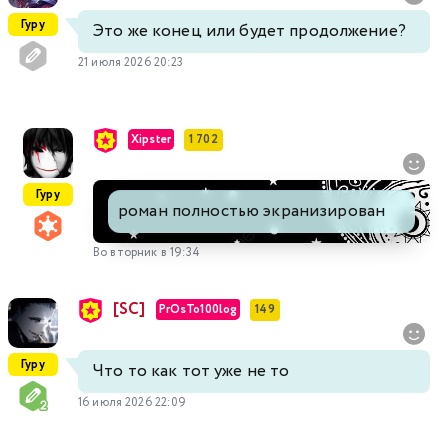
Гуру
Это же конец или будет продолжение?
21 июля 2026 20:23
Xipster
1 702
Гуру
роман полностью экранизирован
Во вторник в 19:34
[SC]
PrOsTo100log
149
Гуру
Что то как тот уже не то
16 июля 2026 22:09