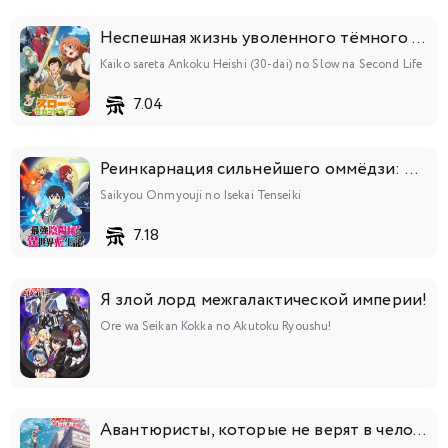
Неспешная жизнь уволенного тёмного солдата (тридцати лет)
Kaiko sareta Ankoku Heishi (30-dai) no Slow na Second Life
7.04
Реинкарнация сильнейшего оммёдзи: Эти монстры слишком слабы по сравнению с моим ёкаем
Saikyou Onmyouji no Isekai Tenseiki
7.18
Я злой лорд межгалактической империи!
Ore wa Seikan Kokka no Akutoku Ryoushu!
Авантюристы, которые не верят в человечество, спасут мир