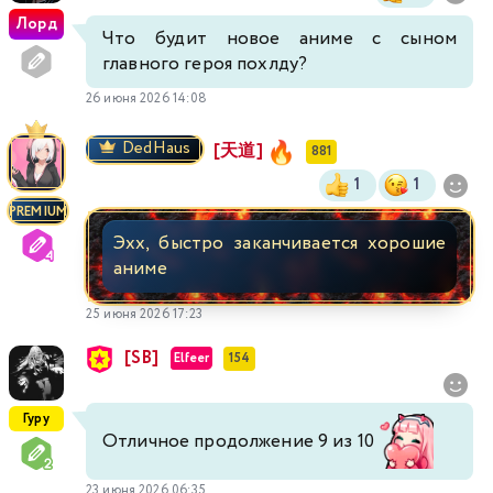
Лорд
Что будит новое аниме с сыном
главного героя похлду?
26 июня 2026 14:08
DedHaus
[天道]
881
1
1
PREMIUM
Эхх, быстро заканчивается хорошие
аниме
25 июня 2026 17:23
[SB]
Elfeer
154
Гуру
Отличное продолжение 9 из 10
23 июня 2026 06:35