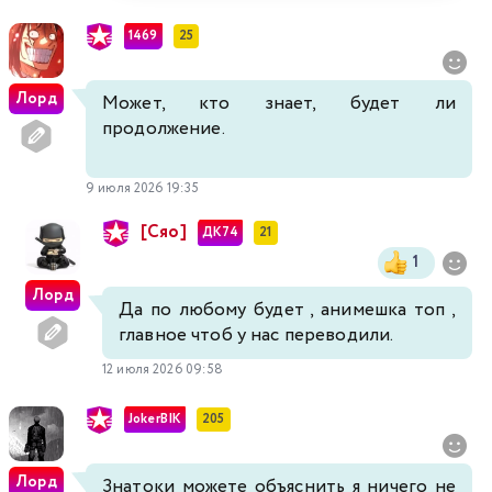
1469
25
Лорд
Может, кто знает, будет ли
продолжение.
9 июля 2026 19:35
[Сяо]
ДК74
21
1
Лорд
Да по любому будет , анимешка топ ,
главное чтоб у нас переводили.
12 июля 2026 09:58
JokerBIK
205
Лорд
Знатоки можете объяснить я ничего не