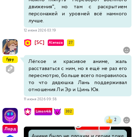
движения", но там с раскрытием
персонажей и уровней всё намного
лучше.
12 июня 2026 03:19
[SC]
Alenaza
27
Гуру
Лёгкое и красивое аниме, жаль
расставаться с ним, но я ещё не раз его
пересмотрю, больше всего понравилось
то что дядюшка Лань поддерживал
отношения Ли Эр и Цинь Юя.
11 июня 2026 09:58
Limon4ik
302
2
Лорд
Аниме было не плохим и серии тоже