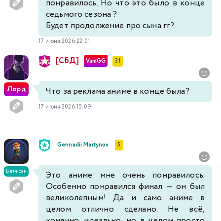
понравилось. Но что это было в конце
седьмого сезона ?
Будет продолжение про сына гг?
17 июня 2026 22:01
[СБД]
VamGG
31
Лорд
Что за реклама анимe в конце была?
17 июня 2026 15:09
Gennadii Martynov
5
Ветеран
Это аниме мне очень понравилось.
Особенно понравился финал — он был
великолепным! Да и само аниме в
целом отлично сделано. Не всё,
конечно, идеально, но в целом просто