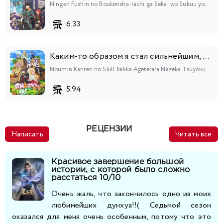
Ningen Fushin no Boukensha-tachi ga Sekai wo Sukuu you desu
6.33
Каким-то образом я стал сильнейшим, прокачивая фермерские навыки
Noumin Kanren no Skill bakka Agetetara Nazeka Tsuyoku Natta.
5.94
РЕЦЕНЗИИ
Написать
Читать все
Красивое завершение большой
истории, с которой было сложно
расстаться 10/10
Очень жаль, что закончилось одно из моих
любимейших дунхуа!!( Седьмой сезон
оказался для меня очень особенным, потому что это