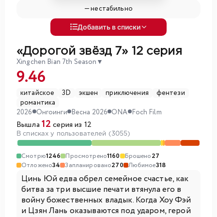
—
нестабильно
Добавить в списки
«Дорогой звёзд 7»
12 серия
Xingchen Bian 7th Season
▼
9.46
китайское
3D
экшен
приключения
фентези
романтика
2026
Онгоинги
Весна 2026
ONA
Foch Film
12
Вышла
серия из 12
В списках у пользователей (3055)
Смотрю
1246
Просмотрено
1160
Брошено
27
Отложено
34
Запланировано
270
Любимое
318
Цинь Юй едва обрел семейное счастье, как
битва за три высшие печати втянула его в
войну божественных владык. Когда Хоу Фэй
и Цзян Лань оказываются под ударом, герой