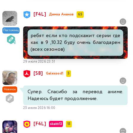
[F4L]
Димка Ананов
65
Постоялец
ребят если кто подскажит серии где
как в 9 ,10.32 буду очень благодарен
(всех сезонов)
29 июля 2026 23:51
[SB]
Galexood1
5
Новичок
Супер. Спасибо за перевод аниме.
Надеюсь будет продолжение.
25 июля 2026 16:00
[F4L]
skattt13
15