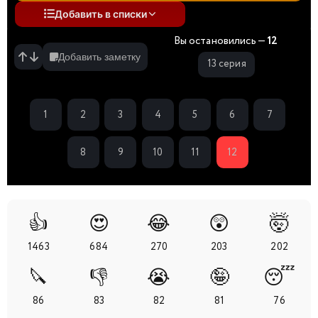
Добавить в списки
Вы остановились —
12
Добавить заметку
13 серия
1
2
3
4
5
6
7
8
9
10
11
12
👍
😍
😂
😲
🤯
1463
684
270
203
202
🔪
👎
😭
🤪
😴
86
83
82
81
76