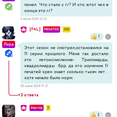
понял. Что стало с гг? И кто жтот чел в
конце это гг?
5 июля 2026 22:22
[F4L]
MEGATEK
368
1
Лорд
Этот сезон не смотрел,остановился на
11 серии прошлого. Меня так достало
это летоисчисление- Триллиарды,
квадролиарды брр. да это изучение Гг
печатей хрен знает сколько тысяч лет ..
хотя начало было норм.
28 июня 2026 17:21
3 ответа
▼
depozip
5
2