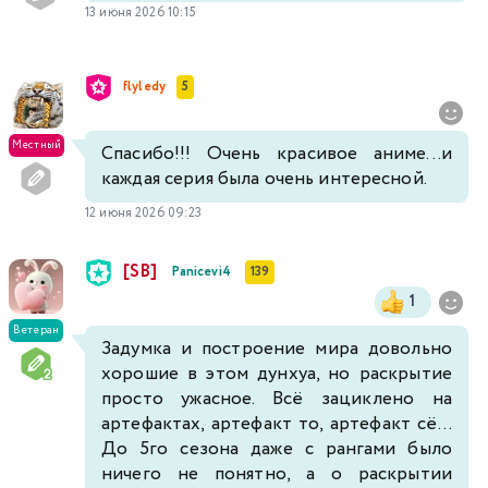
13 июня 2026 10:15
flyledy
5
Местный
Спасибо!!! Очень красивое аниме...и
каждая серия была очень интересной.
12 июня 2026 09:23
[SB]
Panicevi4
139
1
Ветеран
Задумка и построение мира довольно
хорошие в этом дунхуа, но раскрытие
просто ужасное. Всё зациклено на
артефактах, артефакт то, артефакт сё...
До 5го сезона даже с рангами было
ничего не понятно, а о раскрытии