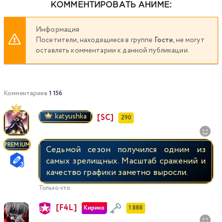
КОММЕНТИРОВАТЬ АНИМЕ:
Информация
Посетители, находящиеся в группе
Гости
, не могут
оставлять комментарии к данной публикации.
Комментариев
1 156
katyushka
[SC]
290
PREMIUM
Седьмой сезон получился одним из
самых зрелищных. Масштаб сражений и
качество графики заметно выросли.
Только что
[F4L]
Кирико
1 888