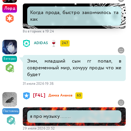
Лорд
Когда прода, быстро закончилось та
как
Во вторник в 19:24
ADIDAS
247
Ветеран
Эмм, младший сын гг попал, в
современный мир, хочууу проды что же
будет
31 июля 2026 19:38
[F4L]
Димка Ананов
65
Постоялец
я про музыку .......
29 июля 2026 23:52