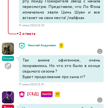
рту пойду Пожирателя Звезд с начала
пересмотрю. Представлю, что Ло Фэна
изначально звали Цинь Шуан и все
встанет на свои места! /лайфхак
17 июня 2026 23:30
2 ответа
▼
Николай Андреевич
3
Ветеран
Так аниме офигенное, очень
понравилось. Но что это было в конце
седьмого сезона ?
Будет продолжение про сына гг?
17 июня 2026 22:01
[СБД]
VamGG
31
Лорд