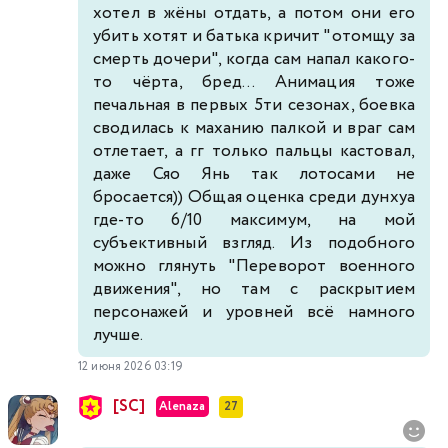
хотел в жёны отдать, а потом они его
убить хотят и батька кричит "отомщу за
смерть дочери", когда сам напал какого-
то чёрта, бред... Анимация тоже
печальная в первых 5ти сезонах, боевка
сводилась к маханию палкой и враг сам
отлетает, а гг только пальцы кастовал,
даже Сяо Янь так лотосами не
бросается)) Общая оценка среди дунхуа
где-то 6/10 максимум, на мой
субъективный взгляд. Из подобного
можно глянуть "Переворот военного
движения", но там с раскрытием
персонажей и уровней всё намного
лучше.
12 июня 2026 03:19
[SC]
Alenaza
27