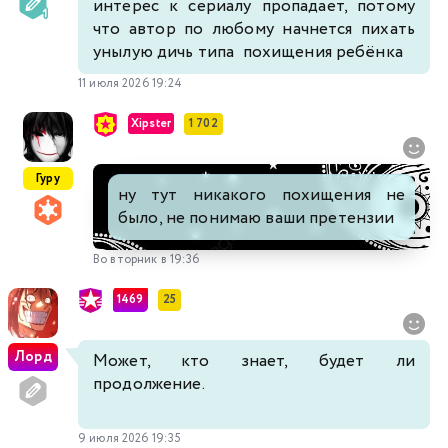
интерес к сериалу пропадает, потому
что автор по любому начнется пихать
унылую дичь типа похищения ребёнка
11 июля 2026 19:24
Xipster
1 702
Гуру
ну тут никакого похищения не
было, не понимаю ваши претензии
Во вторник в 19:36
1469
25
Лорд
Может, кто знает, будет ли
продолжение.
9 июля 2026 19:35