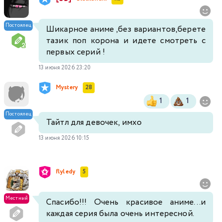
Постоялец
Шикарное аниме ,без вариантов,берете
тазик поп корона и идете смотреть с
первых серий !
13 июня 2026 23:20
Mystery
28
1
1
Постоялец
Тайтл для девочек, имхо
13 июня 2026 10:15
flyledy
5
Местный
Спасибо!!! Очень красивое аниме...и
каждая серия была очень интересной.