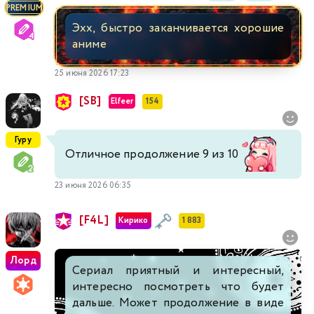
PREMIUM
Эхх, быстро заканчивается хорошие
аниме
25 июня 2026 17:23
[SB]
Elfeer
154
Гуру
Отличное продолжение 9 из 10
23 июня 2026 06:35
[F4L]
Кирико
1 883
Лорд
Сериал приятный и интересный,
интересно посмотреть что будет
дальше. Может продолжение в виде