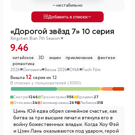
—
нестабильно
Добавить в списки
«Дорогой звёзд 7»
10 серия
Xingchen Bian 7th Season
▼
9.46
китайское
3D
экшен
приключения
фентези
романтика
2026
Онгоинги
Весна 2026
ONA
Foch Film
12
Вышла
серия из 12
В списках у пользователей (3050)
Смотрю
1246
Просмотрено
1156
Брошено
27
Отложено
34
Запланировано
269
Любимое
318
Цинь Юй едва обрел семейное счастье, как
битва за три высшие печати втянула его в
войну божественных владык. Когда Хоу Фэй
и Цзян Лань оказываются под ударом, герой