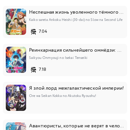
Неспешная жизнь уволенного тёмного солдата (тридцати лет)
Kaiko sareta Ankoku Heishi (30-dai) no Slow na Second Life
7.04
Реинкарнация сильнейшего оммёдзи: Эти монстры слишком слабы по сравнению с моим ёкаем
Saikyou Onmyouji no Isekai Tenseiki
7.18
Я злой лорд межгалактической империи!
Ore wa Seikan Kokka no Akutoku Ryoushu!
Авантюристы, которые не верят в человечество, спасут мир