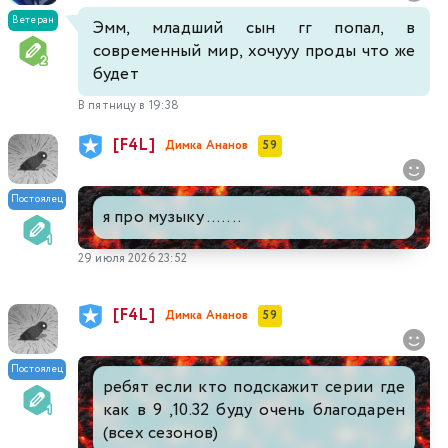
Ветеран
Эмм, младший сын гг попал, в
современный мир, хочууу проды что же
будет
В пятницу в 19:38
[F4L]
Димка Ананов
59
Постоялец
я про музыку .......
29 июля 2026 23:52
[F4L]
Димка Ананов
59
Постоялец
ребят если кто подскажит серии где
как в 9 ,10.32 буду очень благодарен
(всех сезонов)