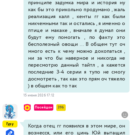
принципе задумка мира и история ну
как бы это прикольно продумано , жаль
реализация калл , кенты гг как были
никчемными так и остались , я именно о
птице и макаке , вначале я думал они
будут ему помогать , по факту это
бесполезный овощи ... В общем тут оч
много есть к чему можно докопаться ,
ни за что бы наверное и никогда не
пересмотрю данный тайтл , а кажется
последние 3-4 серии я тупо не смогу
досмотреть , так как это прям оч тяжело
) в общем как то так
15 июня 2026 17:12
Посейдон
396
Гуру
Когда отец гг появился в этом мире, он
вознесся, или его цинь Юй вытащил