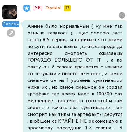
[SB]
Topciklol
37
Постоялец
Аниме было нормальным ( ну мне так
раньше казалось ) , щас смотрю ласт
сезон 8-9 серии , и понимаю что аниме
по сути та еще шляпа , сначала вроде да
интересно смотреть ожидаешь
ГОРАЗДО БОЛЬШЕГО ОТ ГГ , а по
факту он 2 сезона сражается с какими
то петухами и ничего не может , и самое
смешное он на 1 уровень культивации
ниже их , но самое смешное он создал
артефакт где время идет в 100500 раз
медленнее , так вместо того чтобы там
сидеть и качать лвл культивации , он
смотрит как типы за артефакты дерутся
, в общем хз КРАЙНЕ НЕ рекомендую к
просмотру последние 1-3 сезона . В