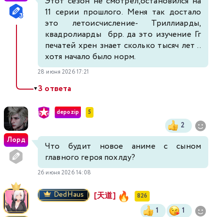
Этот сезон не смотрел,остановился на
11 серии прошлого. Меня так достало
это летоисчисление- Триллиарды,
квадролиарды брр. да это изучение Гг
печатей хрен знает сколько тысяч лет ..
хотя начало было норм.
28 июня 2026 17:21
3 ответа
▼
depozip
5
2
Лорд
Что будит новое аниме с сыном
главного героя похлду?
26 июня 2026 14:08
DedHaus
[天道]
826
1
1