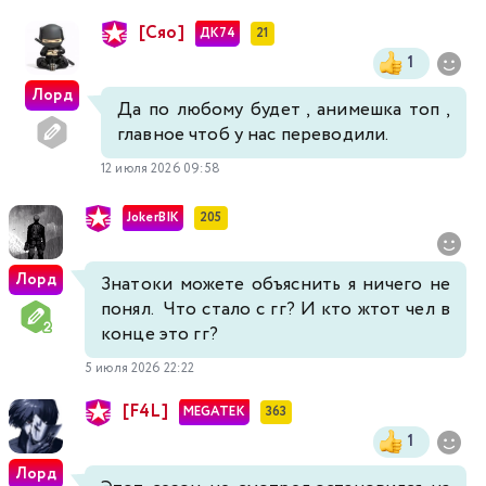
[Сяо]
ДК74
21
1
Лорд
Да по любому будет , анимешка топ ,
главное чтоб у нас переводили.
12 июля 2026 09:58
JokerBIK
205
Лорд
Знатоки можете объяснить я ничего не
понял. Что стало с гг? И кто жтот чел в
конце это гг?
5 июля 2026 22:22
[F4L]
MEGATEK
363
1
Лорд