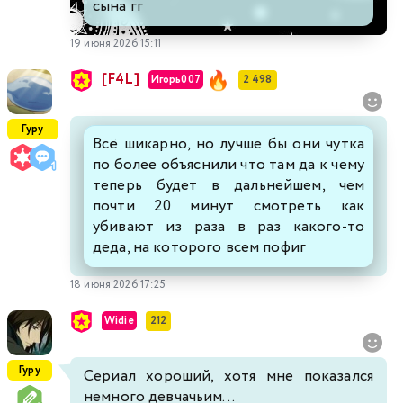
сына гг
19 июня 2026 15:11
[F4L]
Игорь007
2 498
Гуру
Всё шикарно, но лучше бы они чутка
по более объяснили что там да к чему
теперь будет в дальнейшем, чем
почти 20 минут смотреть как
убивают из раза в раз какого-то
деда, на которого всем пофиг
18 июня 2026 17:25
Widie
212
Гуру
Сериал хороший, хотя мне показался
немного девчачьим...