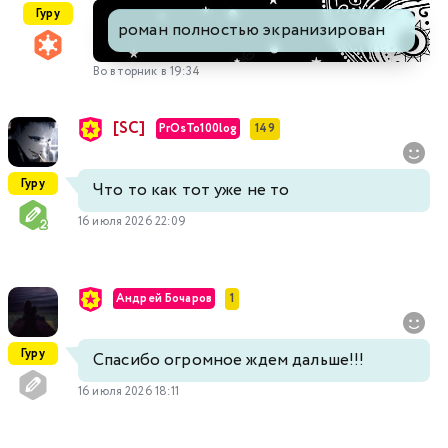
Гуру
роман полностью экранизирован
Во вторник в 19:34
[SC]
PrOsTo100log
149
Гуру
Что то как тот уже не то
16 июля 2026 22:09
Андрей Бочаров
1
Гуру
Спасибо огромное ждем дальше!!!
16 июля 2026 18:11