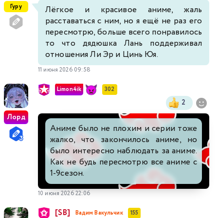
Гуру
Лёгкое и красивое аниме, жаль
расставаться с ним, но я ещё не раз его
пересмотрю, больше всего понравилось
то что дядюшка Лань поддерживал
отношения Ли Эр и Цинь Юя.
11 июня 2026 09:58
Limon4ik
302
2
Лорд
Аниме было не плохим и серии тоже
жалко, что закончилось аниме, но
было интересно наблюдать за аниме.
Как не будь пересмотрю все аниме с
1-9сезон.
10 июня 2026 22:06
[SB]
Вадим Вакульчик
155