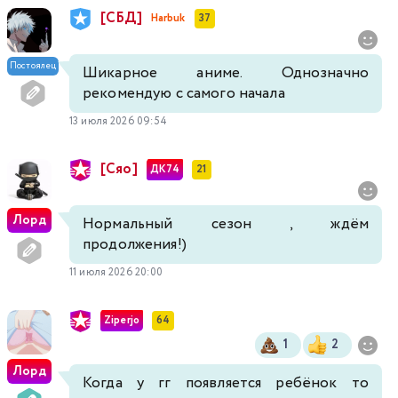
[СБД]
Harbuk
37
Постоялец
Шикарное аниме. Однозначно
рекомендую с самого начала
13 июля 2026 09:54
[Сяо]
ДК74
21
Лорд
Нормальный сезон , ждём
продолжения!)
11 июля 2026 20:00
Ziperjo
64
1
2
Лорд
Когда у гг появляется ребёнок то