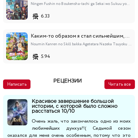
Ningen Fushin no Boukensha-tachi ga Sekai wo Sukuu you desu
6.33
Каким-то образом я стал сильнейшим, прокачивая фермерские навыки
Noumin Kanren no Skill bakka Agetetara Nazeka Tsuyoku Natta.
5.94
РЕЦЕНЗИИ
Написать
Читать все
Красивое завершение большой
истории, с которой было сложно
расстаться 10/10
Очень жаль, что закончилось одно из моих
любимейших дунхуа!!( Седьмой сезон
оказался для меня очень особенным, потому что это