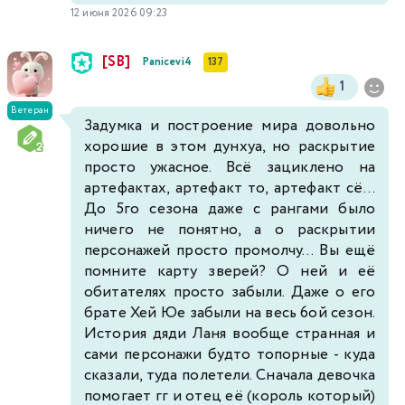
12 июня 2026 09:23
[SB]
Panicevi4
137
1
Ветеран
Задумка и построение мира довольно
хорошие в этом дунхуа, но раскрытие
просто ужасное. Всё зациклено на
артефактах, артефакт то, артефакт сё...
До 5го сезона даже с рангами было
ничего не понятно, а о раскрытии
персонажей просто промолчу... Вы ещё
помните карту зверей? О ней и её
обитателях просто забыли. Даже о его
брате Хей Юе забыли на весь 6ой сезон.
История дяди Ланя вообще странная и
сами персонажи будто топорные - куда
сказали, туда полетели. Сначала девочка
помогает гг и отец её (король который)