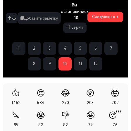
Вы
остановились
Следующая →
—
10
Добавить заметку
11 серия
1
2
3
4
5
6
7
8
9
10
11
12
👍
😍
😂
😲
🤯
1462
684
270
203
202
🔪
😭
👎
🤪
😴
85
82
82
79
76