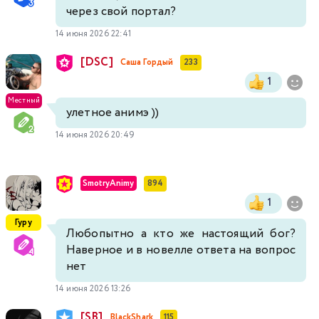
через свой портал?
14 июня 2026 22:41
[DSC]
Саша Гордый
233
1
Местный
улетное анимэ ))
14 июня 2026 20:49
SmotryAnimy
894
1
Гуру
Любопытно а кто же настоящий бог?
Наверное и в новелле ответа на вопрос
нет
14 июня 2026 13:26
[SB]
BlackShark
115