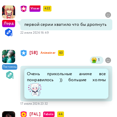
Vissar
422
Лорд
первой серии хватило что бы дропнуть
22 июля 2026 16:49
[SB]
Animeiner
63
1
Постоялец
Очень прикольные аниме все
понравилось )) большие холмы
17 июля 2026 23:32
[F4L]
Fabolo
44