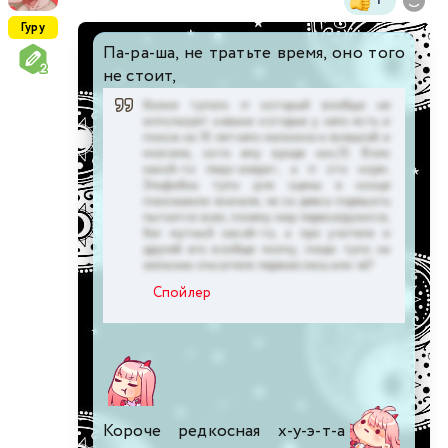
Гуру
Па-ра-ша, не тратьте время, оно того
не стоит,
болие тупого гг который вообще не
использует навыки которые у него есть и
похож на 10 летнего мальчика и внешкой и
мозгами, хотя ему вроде как,15. Волк
какой-то педо-изврат, а гг это норм.
Эльфийка тупо для сцены в конце
показывали вначале, че за девка порешить
пытается всех, почему мир перезагрузился,
бог мутный какой-то, а про учителя и
друзей его вообще молчу, люди тупо на
желании спасателя перенеслись или чё?
Спойлер
Короче редкосная х-у-э-т-а