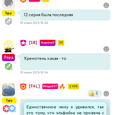
Гуру
12 серия была последняя
20 июня 2026 18:06
[SB]
Aranorelf
151
Лорд
Хренотень какая - то
20 июня 2026 16:04
[F4L]
Игорь007
2 498
2
Гуру
Единственное чему я удивился, так
это тому, что эльфийка не провела с