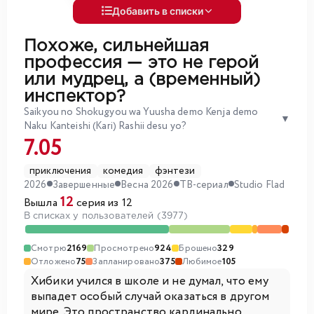
Добавить в списки
Похоже, сильнейшая
профессия — это не герой
или мудрец, а (временный)
инспектор?
Saikyou no Shokugyou wa Yuusha demo Kenja demo
▼
Naku Kanteishi (Kari) Rashii desu yo?
7.05
приключения
комедия
фэнтези
2026
Завершенные
Весна 2026
ТВ-сериал
Studio Flad
12
Вышла
серия из 12
В списках у пользователей (3977)
Смотрю
2169
Просмотрено
924
Брошено
329
Отложено
75
Запланировано
375
Любимое
105
Хибики учился в школе и не думал, что ему
выпадет особый случай оказаться в другом
мире. Это пространство кардинально