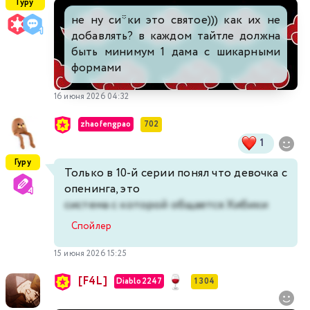
Гуру
не ну си*ки это святое))) как их не
добавлять? в каждом тайтле должна
быть минимум 1 дама с шикарными
формами
16 июня 2026 04:32
zhaofengpao
702
1
Гуру
Только в 10-й серии понял что девочка с
опенинга, это
система с которой общается Хибики
Спойлер
15 июня 2026 15:25
[F4L]
Diablo2247
1 304