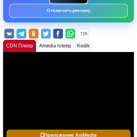
Отключить рекламу
726
CDN Плеер
Amedia плеер
Kodik
Приложение AniMedia