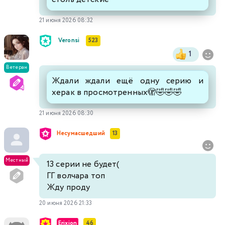
21 июня 2026 08:32
Veronsi
523
1
Ветеран
Ждали ждали ещё одну серию и
херак в просмотренных🫣🤣🤣🤣
21 июня 2026 08:30
Несумасшедший
13
Местный
13 серии не будет(
ГГ волчара топ
Жду проду
20 июня 2026 21:33
Erixion
46