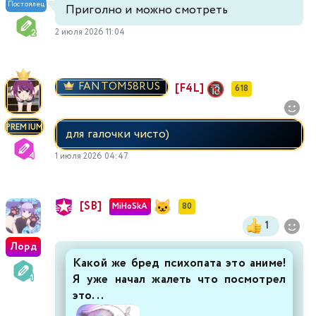
Постоялец
Приголно и можно смотреть
2 июля 2026 11:04
FANTOM58RUS
[F4L]
618
PREMIUM
для галочки чисто)
1 июля 2026 04:47
[SB]
MiHoSkA
80
1
Лорд
Какой же бред психопата это аниме!
Я уже начал жалеть что посмотрел
это...