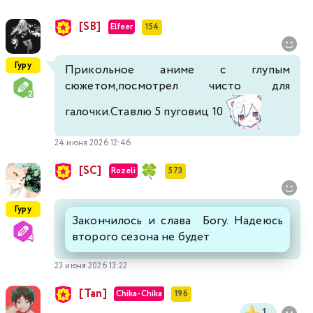
[SB]
Elfeer
154
Гуру
Прикольное аниме с глупым
сюжетом,посмотрел чисто для
галочки.Ставлю 5 пуговиц 10
24 июня 2026 12:46
[SC]
Rozeli
573
Гуру
Закончилось и слава Богу. Надеюсь
второго сезона не будет
23 июня 2026 13:22
[Tan]
Chika-Chika
196
1