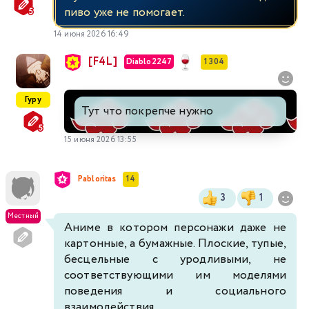
пиво уже не помогает.
14 июня 2026 16:49
[F4L]
Diablo2247
1 304
Гуру
Тут что покрепче нужно
15 июня 2026 13:55
Pabloritas
14
3
1
Местный
Аниме в котором персонажи даже не
картонные, а бумажные. Плоские, тупые,
бесцельные с уродливыми, не
соответствующими им моделями
поведения и социального
взаимодействия.