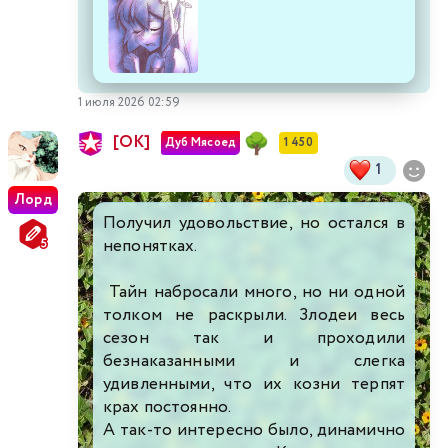
1 июля 2026 02:59
[ОК]
Дуб Мясоед
1 450
1
Лорд
Получил удовольствие, но остался в
непонятках.
Тайн набросали много, но ни одной
толком не раскрыли. Злодеи весь
сезон так и проходили
безнаказанными и слегка
удивленными, что их козни терпят
крах постоянно.
А так-то интересно было, динамично