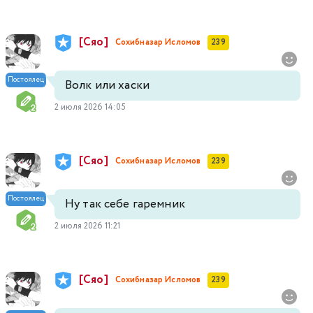
[Сяо]
Сохибназар Исломов
239
Постоялец
Волк или хаски
2 июля 2026 14:05
[Сяо]
Сохибназар Исломов
239
Постоялец
Ну так себе гаремник
2 июля 2026 11:21
[Сяо]
Сохибназар Исломов
239