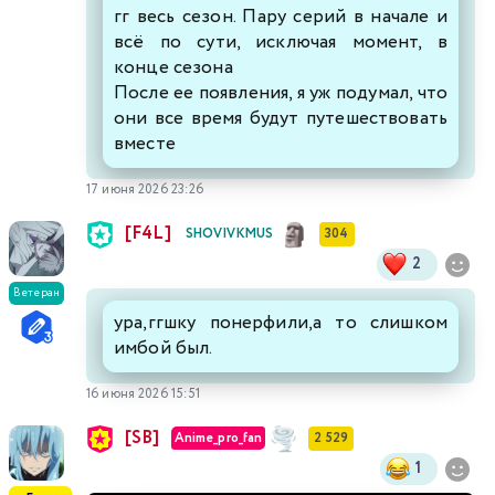
гг весь сезон. Пару серий в начале и
всё по сути, исключая момент, в
конце сезона
После ее появления, я уж подумал, что
они все время будут путешествовать
вместе
17 июня 2026 23:26
[F4L]
SHOVIVKMUS
304
2
Ветеран
ура,ггшку понерфили,а то слишком
имбой был.
16 июня 2026 15:51
[SB]
Anime_pro_fan
2 529
1