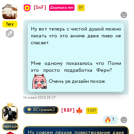
[SnF]
Дядюшка лис
37
Гуру
Ну вот теперь с чистой душой можно
писать что это аниме даже пиво не
спасает.
Мне одному показалось что Поми
это просто подработка Ферн?
Очень уж дизайн похож
14 июня 2026 20:37
8Страник2
[RBF]
1 237
1
PREMIUM
Ну совсем лёхкое повествование даже