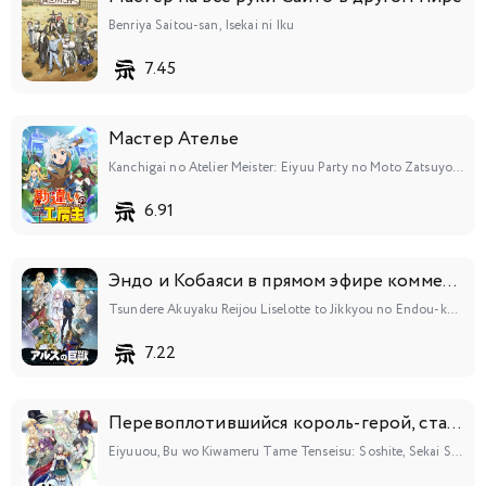
Benriya Saitou-san, Isekai ni Iku
7.45
Мастер Ателье
Kanchigai no Atelier Meister: Eiyuu Party no Moto Zatsuyougakari ga, Jitsu wa Sentou Igai ga SSS Rank Datta to Iu Yoku Aru Hanashi
6.91
Эндо и Кобаяси в прямом эфире комментируют злодейку
Tsundere Akuyaku Reijou Liselotte to Jikkyou no Endou-kun to Kaisetsu no Kobayashi-san
7.22
Перевоплотившийся король-герой, ставший самой сильной ученицей рыцаря
Eiyuuou, Bu wo Kiwameru Tame Tenseisu: Soshite, Sekai Saikyou no Minarai Kishi♀