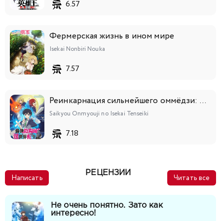
6.57
Фермерская жизнь в ином мире
Isekai Nonbiri Nouka
7.57
Реинкарнация сильнейшего оммёдзи: Эти монстры слишком слабы по сравнению с моим ёкаем
Saikyou Onmyouji no Isekai Tenseiki
7.18
РЕЦЕНЗИИ
Написать
Читать все
Не очень понятно. Зато как
интересно!