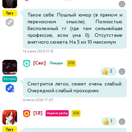
Гуру
Такое себе. Пошлый юмор (в прямом и
переносном смысле). Полностью
бесполезный гг (где там сильнейшая
профессия, если ума 0). Отсутствие
внятного сюжета. На 5 из 10 максимум
14 июля 2026 17:12
[Сяо]
Лещара
378
2
Ветеран
Смотрится легко, сюжет очень слабый.
Очередной слабый проходняк.
6 июля 2026 17:05
[SB]
Vaaaleryanka
338
1
Гуру