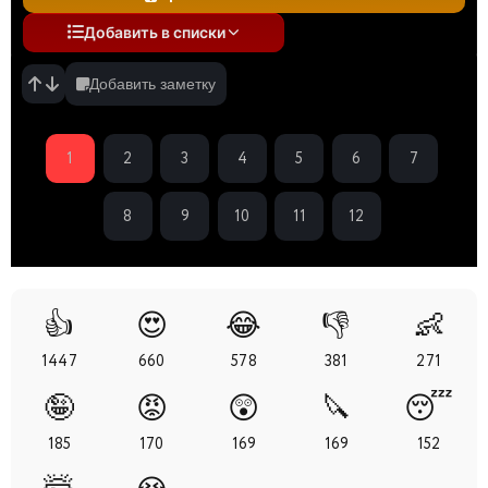
Добавить в списки
Добавить заметку
1
2
3
4
5
6
7
8
9
10
11
12
👍
😍
😂
👎
👶
1447
660
578
381
271
🤪
😡
😲
🔪
😴
185
170
169
169
152