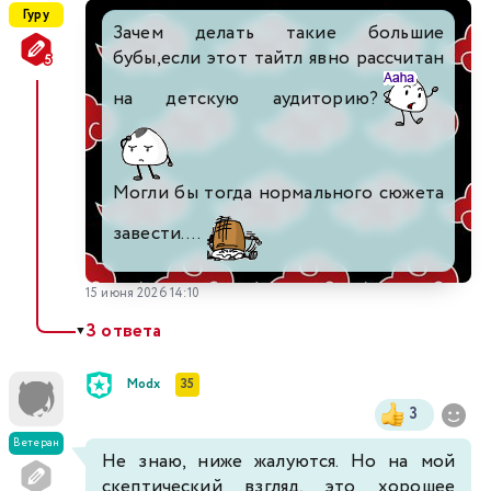
Гуру
Зачем делать такие большие
бубы,если этот тайтл явно рассчитан
на детскую аудиторию?
Могли бы тогда нормального сюжета
завести....
15 июня 2026 14:10
3 ответа
▼
Modx
35
3
Ветеран
Не знаю, ниже жалуются. Но на мой
скептический взгляд, это хорошее