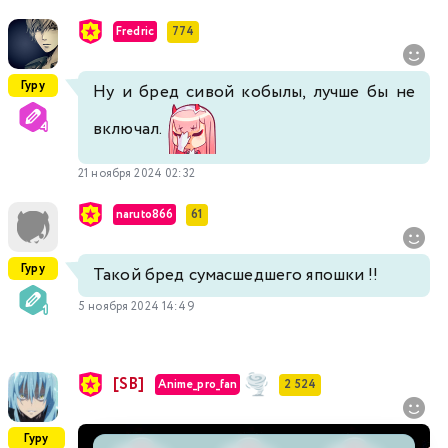
Fredric
774
Гуру
Ну и бред сивой кобылы, лучше бы не
включал.
21 ноября 2024 02:32
naruto866
61
Гуру
Такой бред сумасшедшего япошки !!
5 ноября 2024 14:49
[SB]
Anime_pro_fan
2 524
Гуру