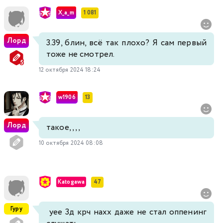
X_a_m
1 081
Лорд
3.39, блин, всё так плохо? Я сам первый
тоже не смотрел.
12 октября 2024 18:24
w1906
13
Лорд
такое,,,,
10 октября 2024 08:08
Katogawa
47
Гуру
уее 3д крч нахх даже не стал оппенинг