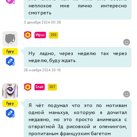
неплохое мне лично интересно
смотреть
5 декабря 2024 00:38
Wpsc
250
Гуру
Ну ладно, через неделю так через
неделю, буду ждать.
28 ноября 2024 20:16
Snak
307
Гуру
Я чёт подумал что это по мотивам
одной маньхуа, которую я дочитал
недавно, но это просто анимешка с
отвратной 3д рисовкой и опенингом,
пропитаным французким багетом