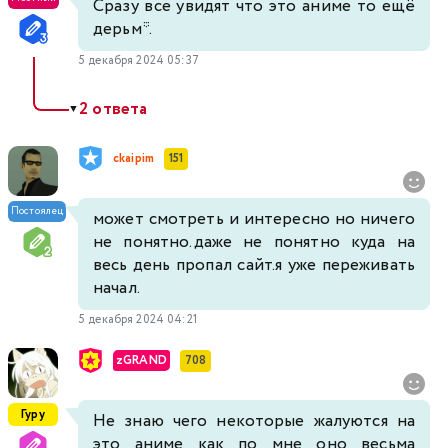
Сразу все увидят что это аниме то ещё
дерьм*.
5 декабря 2024 05:37
2 ответа
▼
ckaipim
151
Постоялец
может смотреть и интересно но ничего
не понятно.даже не понятно куда на
весь день пропал сайт.я уже переживать
начал.
5 декабря 2024 04:21
zGRAND
708
Гуру
Не знаю чего некоторые жалуются на
это аниме как по мне оно весьма