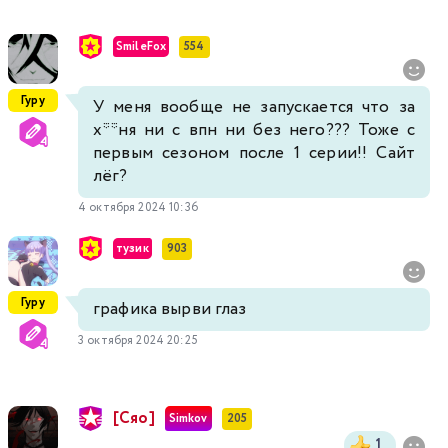
SmileFox
554
Гуру
У меня вообще не запускается что за
х**ня ни с впн ни без него??? Тоже с
первым сезоном после 1 серии!! Сайт
лёг?
4 октября 2024 10:36
тузик
903
Гуру
графика вырви глаз
3 октября 2024 20:25
[Сяо]
Simkov
205
1