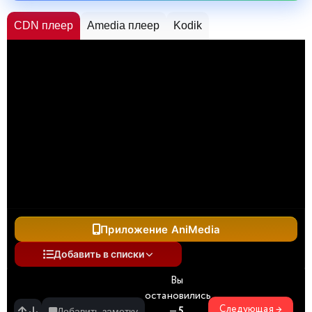
CDN плеер
Amedia плеер
Kodik
Приложение AniMedia
Добавить в списки
Вы
остановились
Следующая →
—
5
Добавить заметку