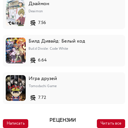
Дэаймон
Deaimon
7.56
Билд Дивайд: Белый код
Build Divide: Code White
6.64
Игра друзей
Tomodachi Game
7.72
РЕЦЕНЗИИ
Написать
Читать все