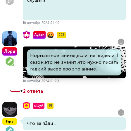
слушать
10 октября 2024 04:10
Aydan
223
Лорд
Нормальное аниме,если не видели 1
сезон,это не значит,что нужно писать
гадкий высер про это аниме.
10 октября 2024 01:29
2 ответа
▼
кillуА
91
Гуру
что за п3дц...