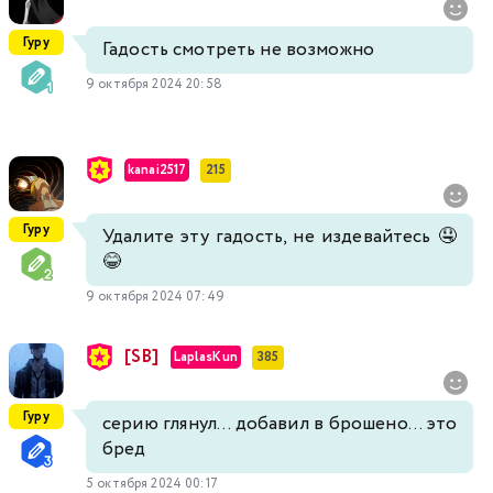
Гуру
Гадость смотреть не возможно
9 октября 2024 20:58
kanai2517
215
Гуру
Удалите эту гадость, не издевайтесь 🤤
😂
9 октября 2024 07:49
[SB]
LaplasKun
385
Гуру
серию глянул... добавил в брошено... это
бред
5 октября 2024 00:17