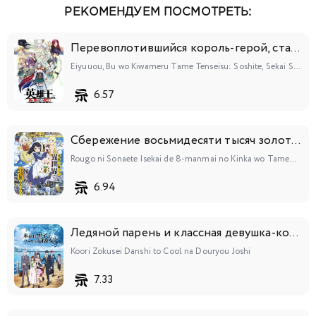
РЕКОМЕНДУЕМ ПОСМОТРЕТЬ:
Перевоплотившийся король-герой, ставший самой сильной ученицей рыцаря
Eiyuuou, Bu wo Kiwameru Tame Tenseisu: Soshite, Sekai Saikyou no Minarai Kishi♀
6.57
Сбережение восьмидесяти тысяч золотых монет в другом мире к моей старости
Rougo ni Sonaete Isekai de 8-manmai no Kinka wo Tamemasu
6.94
Ледяной парень и классная девушка-коллега
Koori Zokusei Danshi to Cool na Douryou Joshi
7.33