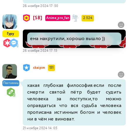
28 ноября 2024 17:50
[SB]
Anime_pro_fan
2 524
Гуру
ема накрутили, хорошо вышло ))
28 ноября 2024 17:15
ckaipim
151
Постоялец
какая глубокая философия.если после
смерти святой пётр будет судить
человека за поступки,то можно
оправдаться что вся судьба человека
прописана истинным богом и человек
ни в чём не виноват.
21 ноября 2024 14:05