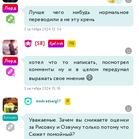
Лорд
Лучше чего нибудь нормальное
переводили а не эту хрень
3 октября 2024 15:54
[SB]
Iljaf.nsk
713
Лорд
хотел что то написать, посмотрел
комменты ну и в целом передумал
😄
выражать свое мнение
3 октября 2024 15:16
medvedserg17
11
Ветеран
Уважаемые. Зачем вы снижаете оценки
за Рисовку и Озвучку только потому что
Сюжет помойный?