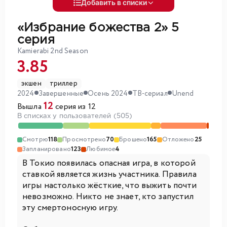
Добавить в списки
«Избрание божества 2»
5
серия
Kamierabi 2nd Season
3.85
экшен
триллер
2024
Завершенные
Осень 2024
ТВ-сериал
Unend
12
Вышла
серия из 12
В списках у пользователей (505)
Смотрю
118
Просмотрено
70
Брошено
165
Отложено
25
Запланировано
123
Любимое
4
В Токио появилась опасная игра, в которой
ставкой является жизнь участника. Правила
игры настолько жёсткие, что выжить почти
невозможно. Никто не знает, кто запустил
эту смертоносную игру.