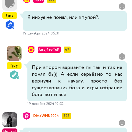
Гуру
Я нихуя не понял, или я тупой?.
19 декабря 2024 06:31
Just_4epTuK
67
Гуру
При втором варианте ты так, и так не
понял бы)) А если серьёзно то нас
вернули к началу, просто без
существования бога и игры избрание
бога, вот и всё
19 декабря 2024 19:32
DimaWMU2004
328
Местный