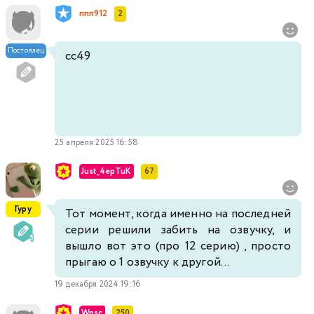
ппп912
2
Постоялец
cc49
25 апреля 2025 16:58
Just_4epTuK
67
Гуру
Тот момент, когда именно на последней
серии решили забить на озвучку, и
вышло вот это (про 12 серию) , просто
прыгаю о 1 озвучку к другой...
19 декабря 2024 19:16
Wpsc
250