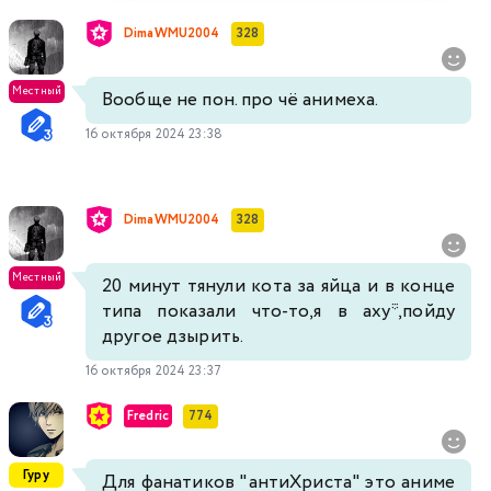
DimaWMU2004
328
Местный
Вообще не пон. про чё анимеха.
16 октября 2024 23:38
DimaWMU2004
328
Местный
20 минут тянули кота за яйца и в конце
типа показали что-то,я в аху*,пойду
другое дзырить.
16 октября 2024 23:37
Fredric
774
Гуру
Для фанатиков "антиХриста" это аниме