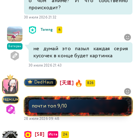
о чом аниме? И что собственно
происходит?
30 июля 2026 21:32
Toreng
4
Ветеран
не думай это пазыл каждая серия
кусочек в конце будет картинка
30 июля 2026 21:43
DedHaus
[天道]
826
PREMIUM
почти топ 9/10
28 июля 2026 09:48
[SB]
Истя
24