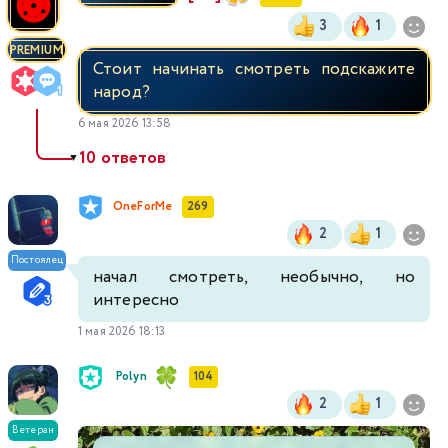
3
1
PREMIUM
Стоит начинать смотреть подскажите
народ?
6 мая 2026 13:58
10 ответов
▼
OneForMe
269
2
1
Постоялец
начал смотреть, необычно, но
интересно
1 мая 2026 18:13
Polyn
104
2
1
Ветеран