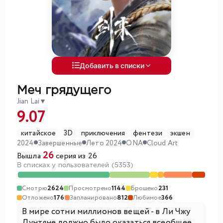
Добавить в списки
Меч грядущего
Jian Lai
▼
9.07
китайское
3D
приключения
фентези
экшен
2024
Завершенные
Лето 2024
ONA
Cloud Art
26
Вышла
серия из 26
В списках у пользователей (5353)
Смотрю
2624
Просмотрено
1144
Брошено
231
Отложено
176
Запланировано
812
Любимое
366
В мире сотни миллионов вещей - в Ли Чжу
Дунтяне должно было оказаться всеобщее