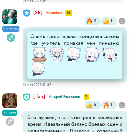
21 мая 2026 11:10
[SB]
Animeiner
63
2
1
Постоялец
Очень трогательная концовка сезона
где учитель помахал чен пиньаню
13 мая 2026 12:47
[Tan]
Андрей Рассказов
7
5
1
Ветеран
Это лучшее, что я смотрел в последнее
время. Идеальный баланс боевых сцен с
медитативными. Диалоги - отдельный