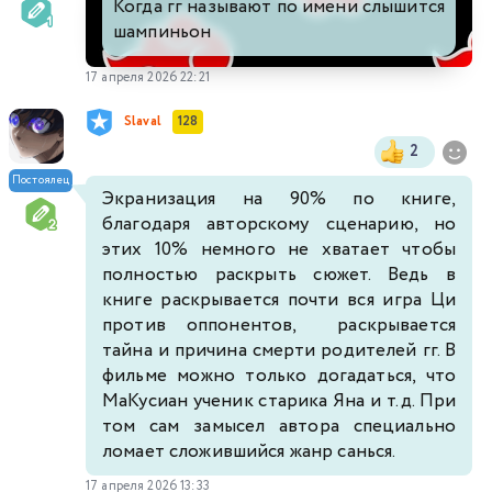
Когда гг называют по имени слышится
шампиньон
17 апреля 2026 22:21
Slaval
128
2
Постоялец
Экранизация на 90% по книге,
благодаря авторскому сценарию, но
этих 10% немного не хватает чтобы
полностью раскрыть сюжет. Ведь в
книге раскрывается почти вся игра Ци
против оппонентов, раскрывается
тайна и причина смерти родителей гг. В
фильме можно только догадаться, что
МаКусиан ученик старика Яна и т.д. При
том сам замысел автора специально
ломает сложившийся жанр санься.
17 апреля 2026 13:33