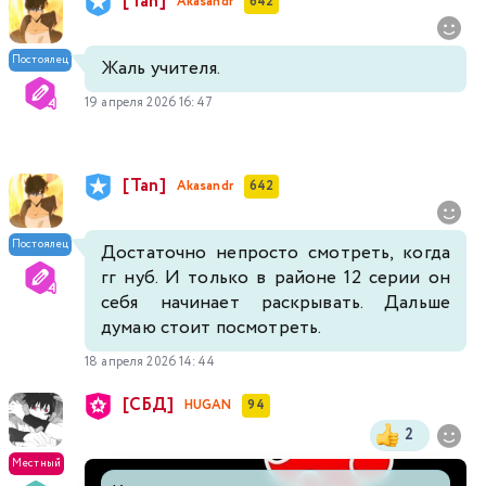
[Tan]
Akasandr
642
Постоялец
Жаль учителя.
19 апреля 2026 16:47
[Tan]
Akasandr
642
Постоялец
Достаточно непросто смотреть, когда
гг нуб. И только в районе 12 серии он
себя начинает раскрывать. Дальше
думаю стоит посмотреть.
18 апреля 2026 14:44
[СБД]
HUGAN
94
2
Местный