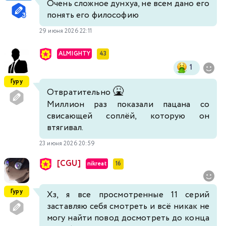
Очень сложное дунхуа, не всем дано его
понять его философию
29 июня 2026 22:11
ALMIGHTY
43
1
Гуру
🤮
Отвратительно
Миллион раз показали пацана со
свисающей соплёй, которую он
втягивал.
23 июня 2026 20:59
[CGU]
nikreat
16
Гуру
Хз, я все просмотренные 11 серий
заставляю себя смотреть и всё никак не
могу найти повод досмотреть до конца