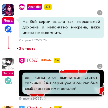
Anarielle
275
Лорд
На 86й серии вышло так: персонажей
дохрена и непонятно нихрена, даже
имена не запомнить.
21 апреля 2026 22:28
2 ответа
▼
[СБД]
HUGAN
94
Местный
ляя, когда этот шампиньон станет
сильным, 24-я серия уже. а он как был
слабаком так им и остался!
19 апреля 2026 21:13