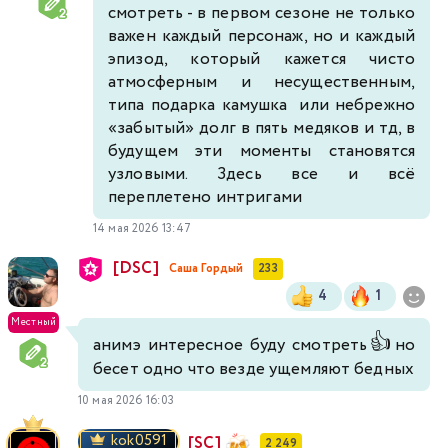
смотреть - в первом сезоне не только
важен каждый персонаж, но и каждый
эпизод, который кажется чисто
атмосферным и несущественным,
типа подарка камушка или небрежно
«забытый» долг в пять медяков и тд, в
будущем эти моменты становятся
узловыми. Здесь все и всё
переплетено интригами
14 мая 2026 13:47
[DSC]
Саша Гордый
233
4
1
Местный
👍
анимэ интересное буду смотреть
но
бесет одно что везде ущемляют бедных
10 мая 2026 16:03
kok0591
[SC]
2 249