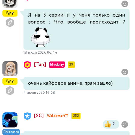
Гуру
Я на 5 серии и у меня только один
вопрос : Что вообще происходит ?
18 июля 2026 06:44
[Tan]
blvckray
39
Гуру
очень кайфовое аниме, прям зашло)
4 июля 2026 14:58
[SC]
WaldemarYT
252
2
Постоялец