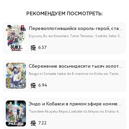
РЕКОМЕНДУЕМ ПОСМОТРЕТЬ:
Перевоплотившийся король-герой, ставший самой сильной ученицей рыцаря
Eiyuuou, Bu wo Kiwameru Tame Tenseisu: Soshite, Sekai Saikyou no Minarai Kishi♀
6.57
Сбережение восьмидесяти тысяч золотых монет в другом мире к моей старости
Rougo ni Sonaete Isekai de 8-manmai no Kinka wo Tamemasu
6.94
Эндо и Кобаяси в прямом эфире комментируют злодейку
Tsundere Akuyaku Reijou Liselotte to Jikkyou no Endou-kun to Kaisetsu no Kobayashi-san
7.22