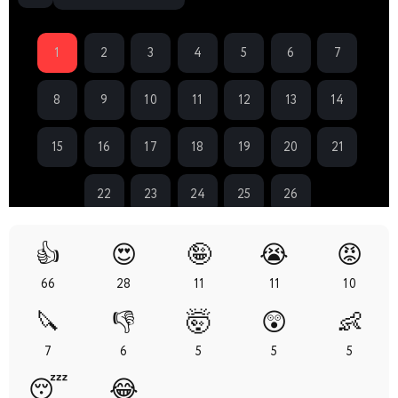
1
2
3
4
5
6
7
8
9
10
11
12
13
14
15
16
17
18
19
20
21
22
23
24
25
26
👍
😍
🤪
😭
😡
66
28
11
11
10
🔪
👎
🤯
😲
👶
7
6
5
5
5
😴
😂