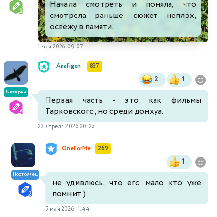
Начала смотреть и поняла, что
смотрела раньше, сюжет неплох,
освежу в памяти.
1 мая 2026 09:07
Anafigen
837
2
1
Ветеран
Первая часть - это как фильмы
Тарковского, но среди донхуа.
23 апреля 2026 20:25
OneForMe
269
1
Постоялец
не удивлюсь, что его мало кто уже
помнит )
5 мая 2026 11:44