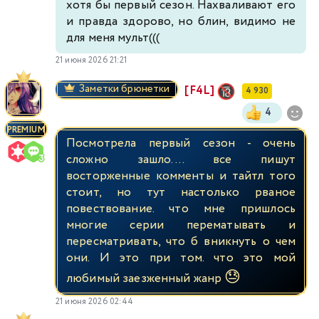
хотя бы первый сезон. Нахваливают его
и правда здорово, но блин, видимо не
для меня мульт(((
21 июня 2026 21:21
Заметки брюнетки
[F4L]
4 930
4
PREMIUM
Посмотрела первый сезон - очень
сложно зашло.... все пишут
восторженные комменты и тайтл того
стоит, но тут настолько рваное
повествование. что мне пришлось
многие серии перематывать и
пересматривать, что б вникнуть о чем
они. И это при том. что это мой
😓
любимый заезженный жанр
21 июня 2026 02:44