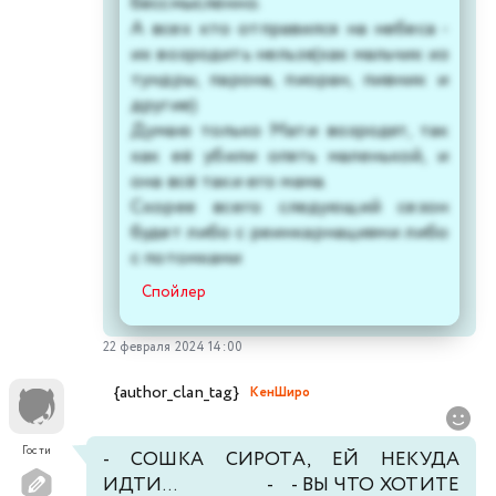
бессмысленно.
А всех кто отправился на небеса -
их возродить нельзя(как мальчик из
тундры, парона, пиоран, пивник и
другие)
Думаю только Мати возродят, так
как её убили опять маленькой, и
она всё таки его мама.
Скорее всего следующий сезон
будет либо с реинкарнациями либо
с потомками
Спойлер
22 февраля 2024 14:00
{author_clan_tag}
КенШиро
Гости
- СОШКА СИРОТА, ЕЙ НЕКУДА
ИДТИ... - - ВЫ ЧТО ХОТИТЕ