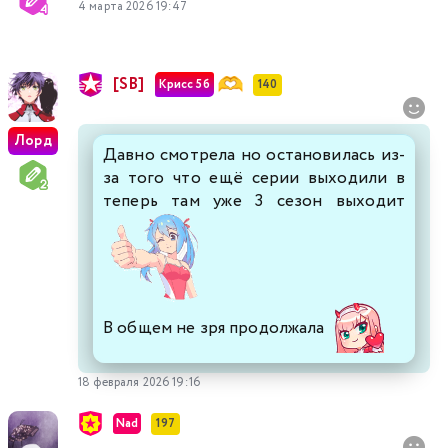
4 марта 2026 19:47
[SB]
Крисс 5б
140
Лорд
Давно смотрела но остановилась из-
за того что ещё серии выходили в
теперь там уже 3 сезон выходит
В общем не зря продолжала
18 февраля 2026 19:16
Nad
197