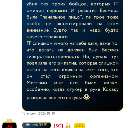
убил тех троих бойцов, которых ГГ
оживил первыми. И реакция Бесмера
была "печальное лицо", те трое тоже
особо не акцентировали на этом
внимание. Будто так и надо, будто
ничего страшного.
ГГ слишком много на себя взял, даже то,
что делать не должен был. Бесячая
гиперответственность. Но, думаю, тут
повлияла его эмпатия, которая слишком
остро на него влияла за счет того, что
он стал огромным организмом.
Местами мне его было жалко,
особенно, когда стукер в руке Кохаку
😭
разорвал все его сосуды
10 апреля 2026 18:19
kok0591
[SC]
2 312