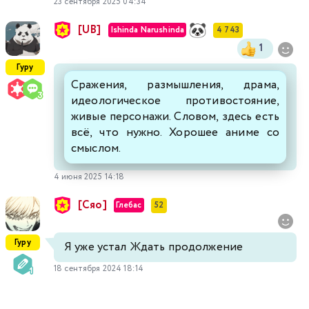
23 сентября 2025 04:34
[UB]
Ishinda Narushinda
4 743
1
Гуру
Сражения, размышления, драма,
идеологическое противостояние,
живые персонажи. Словом, здесь есть
всё, что нужно. Хорошее аниме со
смыслом.
4 июня 2025 14:18
[Сяо]
Глебас
52
Гуру
Я уже устал Ждать продолжение
18 сентября 2024 18:14