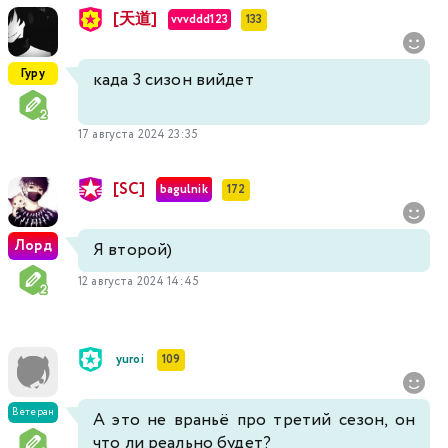
[天道]
vvvddd123
133
Гуру
када 3 сизон вийдет
17 августа 2024 23:35
[SC]
bagulnik
172
Лорд
Я второй)
12 августа 2024 14:45
yuroi
109
Ветеран
А это не враньё про третий сезон, он
что ли реально будет?