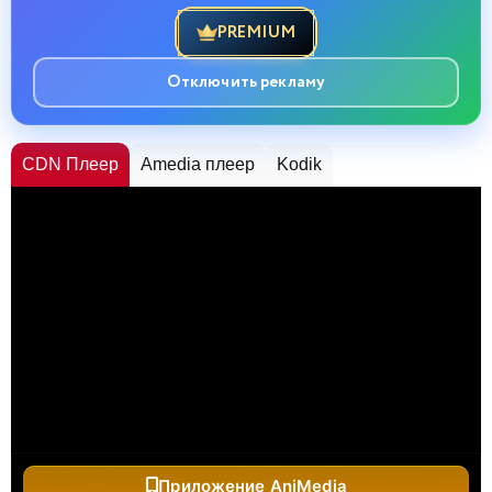
PREMIUM
Отключить рекламу
CDN Плеер
Amedia плеер
Kodik
Приложение AniMedia