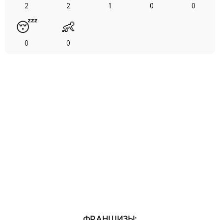
2
2
1
0
0
😴
👶
0
0
ФРАНШИЗЫ: