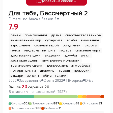
Добавить в списки
Для тебя, Бессмертный 2
Fumetsu no Anata e Season 2
▼
7.9
сёнен
приключения
драма
сверхъестественное
вымышленный мир
суперсила
зомби
выживание
взросление
сильный герой
роуд-муви
сироты
генки
гендерная интрига
яндэрэ
спасение мира
достижение цели
андрогин
дружба
ангст
жестокие сцены
внутренние монологи
трагические сцены
депрессивная атмосфера
потеря памяти
дилемма
травля
призраки
рыцари
хэнсин
обмен телами
2022
Завершенные
Осень 2022
ТВ-сериал
Drive
20
Вышла
серия из 20
В списках у пользователей (1927)
Смотрю
505
Просмотрено
887
Брошено
93
Отложено
83
Запланировано
288
Любимое
71