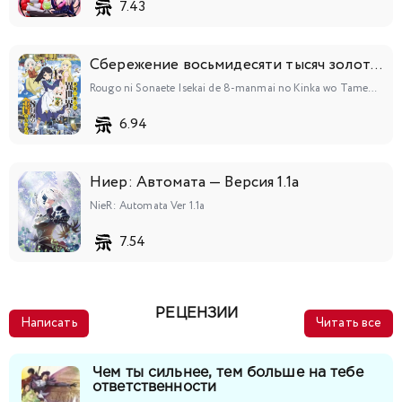
7.43
Сбережение восьмидесяти тысяч золотых монет в другом мире к моей старости
Rougo ni Sonaete Isekai de 8-manmai no Kinka wo Tamemasu
6.94
Ниер: Автомата — Версия 1.1а
NieR: Automata Ver 1.1a
7.54
РЕЦЕНЗИИ
Написать
Читать все
Чем ты сильнее, тем больше на тебе
ответственности