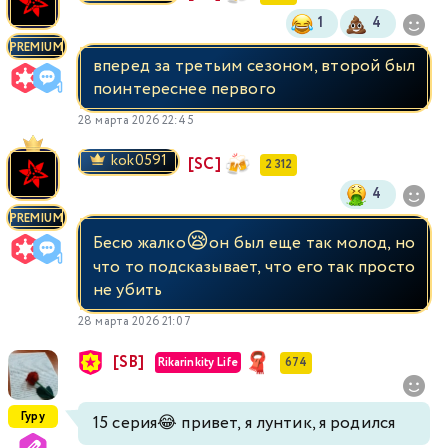
1
4
PREMIUM
вперед за третьим сезоном, второй был
поинтереснее первого
28 марта 2026 22:45
kok0591
[SC]
2 312
4
PREMIUM
😪
Бесю жалко
он был еще так молод, но
что то подсказывает, что его так просто
не убить
28 марта 2026 21:07
[SB]
Rikarinkity Life
674
Гуру
15 серия😂 привет, я лунтик, я родился