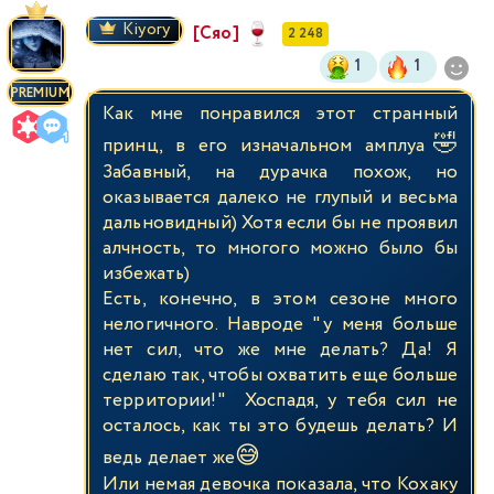
Kiyory
[Сяо]
2 248
1
1
PREMIUM
Как мне понравился этот странный
🤣
принц, в его изначальном амплуа
Забавный, на дурачка похож, но
оказывается далеко не глупый и весьма
дальновидный) Хотя если бы не проявил
алчность, то многого можно было бы
избежать)
Есть, конечно, в этом сезоне много
нелогичного. Навроде "у меня больше
нет сил, что же мне делать? Да! Я
сделаю так, чтобы охватить еще больше
территории!" Хоспадя, у тебя сил не
осталось, как ты это будешь делать? И
😅
ведь делает же
Или немая девочка показала, что Кохаку