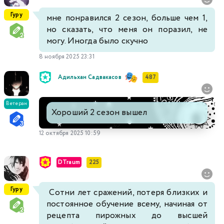
Гуру
мне понравился 2 сезон, больше чем 1,
но сказать, что меня он поразил, не
могу. Иногда было скучно
8 ноября 2025 23:31
Адильхан Садвакасов
487
Ветеран
Хороший 2 сезон вышел
12 октября 2025 10:59
DTraum
225
Гуру
Сотни лет сражений, потеря близких и
постоянное обучение всему, начиная от
рецепта пирожных до высшей