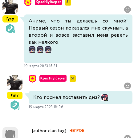
KpacHiyI6eper
51
Гуру
Аниме, что ты делаешь со мной!
Первый сезон показался мне скучным, а
второй и вовсе заставил меня реветь
как мелкого.
19 марта 2023 15:31
KpacHiyI6eper
51
Гуру
Кто посмел поставить диз?
19 марта 2023 18:06
{author_clan_tag}
НЕПРОБ