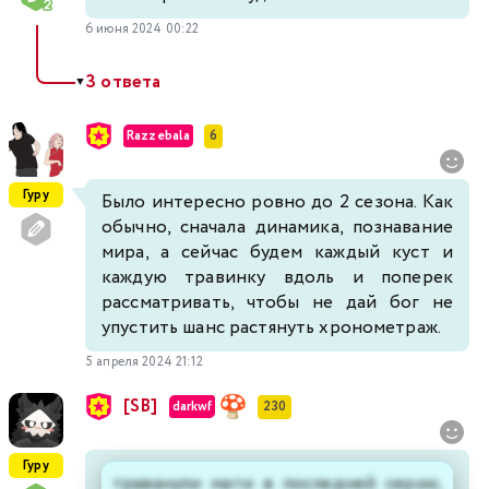
6 июня 2024 00:22
3 ответа
▼
Razzebala
6
Гуру
Было интересно ровно до 2 сезона. Как
обычно, сначала динамика, познавание
мира, а сейчас будем каждый куст и
каждую травинку вдоль и поперек
рассматривать, чтобы не дай бог не
упустить шанс растянуть хронометраж.
5 апреля 2024 21:12
[SB]
darkwf
230
Гуру
траванули мати в последней серии,