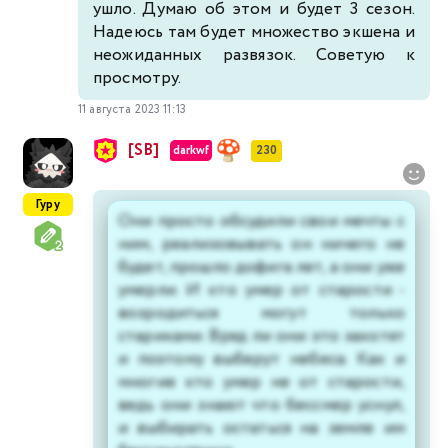
ушло. Думаю об этом и будет 3 сезон.
Надеюсь там будет множество экшена и
неожиданных развязок. Советую к
просмотру.
11 августа 2023 11:13
[SB]
darkwf
230
Гуру
Они просто обсудили свои мечты с
ним, реализовывать он ничего не
будет, прошло дофига лет, а они уже
умерли. И кто умер от старости -
возродиться могут только
стариками. Вряд ли они это захотят
и поэтому выберут небеса. Как и
многие кто умер не от старости,
ведь они знают что бессмер уснул,
и выбирать остаться на земле им