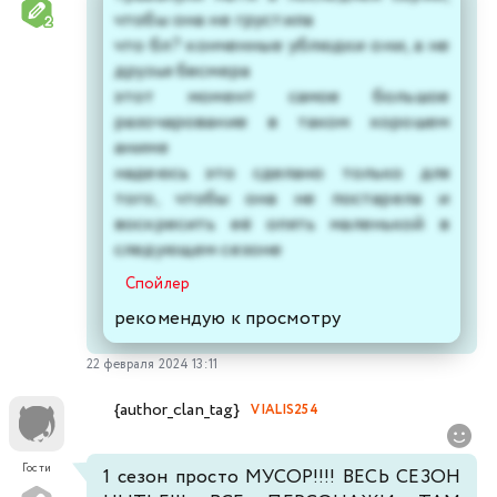
чтобы она не грустила
что бл? конченные ублюдки они, а не
друзья бесмера
этот момент самое большое
разочарование в таком хорошем
аниме
надеюсь это сделано только для
того, чтобы она не постарела и
воскресить её опять маленькой в
следующем сезоне
Спойлер
рекомендую к просмотру
22 февраля 2024 13:11
{author_clan_tag}
VIALIS254
Гости
1 сезон просто МУСОР!!!! ВЕСЬ СЕЗОН