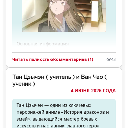
и подверженный сомнениям юноша.
Шанксу внешне, и многие персонажи
Стремится к духовному совершенству и
отмечают это сходство, а некоторые даже
бессмертию, чтобы преодолеть
принимают Шэмрока за Шанкса. В
навязанную судьбой незначительность и
отличие от брата, у него нет тройного
вернуть достоинство в мире культивации.
набора шрамов над левым глазом, как у
Движим глубокой убеждённостью в том,
Шанкса, и у него есть обе руки.
Основная информация
что человеческая воля может
Некоторые характеристики Шэмрока:
Имя персонажа: Коюки Хикава (по-
противостоять судьбе.
Должность. Командир Божьих Рыцарей
японски: 氷川 小雪), также известна как
После трагической гибели родителей от
(Святых Рыцарей).
Читать полностью
Комментариев (1)
43
Коюн. Сэйю: Анна Нагасэ (японская
рук клана Тэн его решимость
Внешность. Высокий мужчина
озвучка), Эрика Харлакер (английская
усиливается, и он превращается из
худощавого телосложения с длинными
Тан Цзычэн ( учитель ) и Ван Чао (
озвучка).
полного надежды юноши в
волосами, заплетёнными в косу на левой
ученик )
Личность и характер
безжалостного культиватора, способного
стороне головы, и небольшой щетиной
4 ИЮНЯ 2026 ГОДА
Тип личности: INFP, с эннеаграммой 4w5.
на месть.
на лице. Имеет почти идентичное с
Это делает её мечтательной натурой с
Истинная суть раскрывается не через
Шанксом физическое сходство, но у него
Тан Цзычэн — один из ключевых
богатым внутренним миром.
мощь, а через выбранный путь — путь
нет тройного набора шрамов над левым
персонажей аниме «История драконов и
Внешнее поведение: Коюки предстаёт
истинного Бога. Это не просто
глазом, как у брата.
змей», выдающийся мастер боевых
перед окружающими как холодная,
культивация силы, а путь самопознания,
Одежда. Носит королевский ансамбль:
искусств и наставник главного героя.
отстранённая старшеклассница. Её
жертвенности и отказа от ложного «я»,
высококлассное военное пальто,