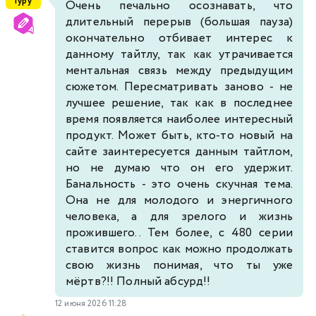
Гуру
Очень печально осознавать, что
длительный перерыв (большая пауза)
364
365
366
367
368
369
370
окончательно отбивает интерес к
данному тайтлу, так как утрачивается
ментальная связь между предыдущим
371
372
373
374
375
376
377
сюжетом. Пересматривать заново - не
лучшее решение, так как в последнее
378
379
380
381
382
383
384
время появляется наиболее интересный
продукт. Может быть, кто-то новый на
385
386
387
388
389
390
391
сайте заинтересуется данным тайтлом,
но не думаю что он его удержит.
Банальность - это очень скучная тема.
392
393
394
395
396
397
398
Она не для молодого и энергичного
человека, а для зрелого и жизнь
399
400
401
402
403
404
405
прожившего.. Тем более, с 480 серии
ставится вопрос как можно продолжать
406
407
408
409
410
411
412
свою жизнь понимая, что ты уже
мёртв?!! Полный абсурд!!
413
414
415
416
417
418
419
12 июня 2026 11:28