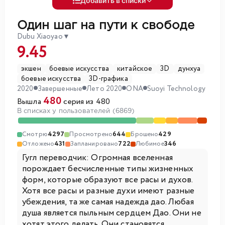
Добавить в списки
Один шаг на пути к свободе
Dubu Xiaoyao
▼
9.45
экшен
боевые искусства
китайское
3D
дунхуа
боевые искусства
3D-графика
2020
Завершенные
Лето 2020
ONA
Suoyi Technology
480
Вышла
серия из 480
В списках у пользователей (6869)
Смотрю
4297
Просмотрено
644
Брошено
429
Отложено
431
Запланировано
722
Любимое
346
Гугл переводчик: Огромная вселенная
порождает бесчисленные типы жизненных
форм, которые образуют все расы и духов.
Хотя все расы и разные духи имеют разные
убеждения, та же самая надежда дао. Любая
душа является пыльным сердцем Дао. Они не
хотят этого делать. Они становятся