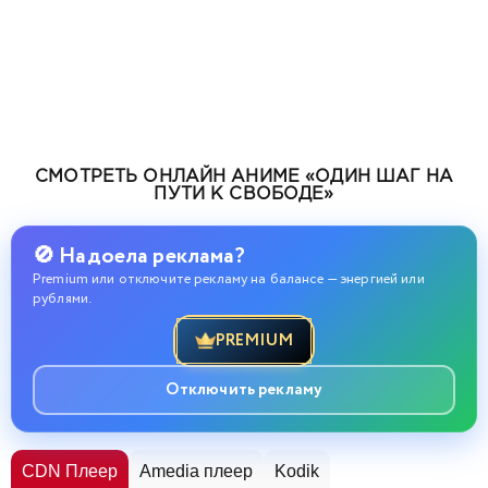
СМОТРЕТЬ ОНЛАЙН АНИМЕ «ОДИН ШАГ НА
ПУТИ К СВОБОДЕ»
🚫 Надоела реклама?
Premium или отключите рекламу на балансе — энергией или
рублями.
PREMIUM
Отключить рекламу
CDN Плеер
Amedia плеер
Kodik