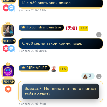
PREMIUM
И с 450 опять эпик пошел
9 апреля 2026 10:08
To punish and enslave
[天道]
2 061
PREMIUM
С 400 серии такой кринж пошел
8 апреля 2026 08:06
RIFMAPLET
1 573
2
PREMIUM
Выводы? Не пинди и не отпиндят
тебя в ответ)
4 апреля 2026 16:48