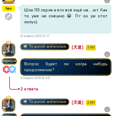
Гуру
Шла 110 серия а его всё ещё на....ют. Как
то уже не смешно 😀 Ггг ох уж этот
лопух)
21 апреля 2026 22:17
To punish and enslave
[天道]
2 061
PREMIUM
Вопрос будет ли когда нибудь
продолжение?
9 апреля 2026 10:40
2 ответа
▼
To punish and enslave
[天道]
2 061