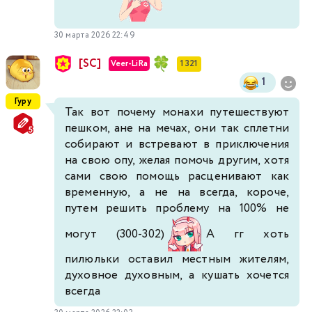
30 марта 2026 22:49
[SC]
Veer-LiRa
1 321
1
Гуру
Так вот почему монахи путешествуют
пешком, ане на мечах, они так сплетни
собирают и встревают в приключения
на свою опу, желая помочь другим, хотя
сами свою помощь расценивают как
временную, а не на всегда, короче,
путем решить проблему на 100% не
могут (300-302)
А гг хоть
пилюльки оставил местным жителям,
духовное духовным, а кушать хочется
всегда