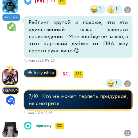
[F4L]
Elf
171
1
1
Постоялец
Рейтинг крутой и похоже, что это
единственный плюс данного
произведения... Мне вообще не зашло, а
этот картавый дубляж от ПВА шоу
просто рука-лицо 🤢
15 мая 2026 09:25
katyushka
[SC]
267
1
PREMIUM
7/10.. Кто не может терпеть придурков,
не смотрите.
11 мая 2026 18:16
nipowery
133