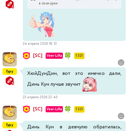
в свои руки
24 апреля 2026 18:13
[SC]
Veer-LiRa
1 321
Гуру
ХюйДунДин, вот это имечко дали,
Динь Кун лучше звучит
23 апреля 2026 23:40
[SC]
Veer-LiRa
1 321
Гуру
Динь Кун в девчулю обратилась,