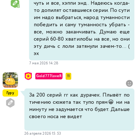
чуть и все, хэппи энд.. Надеюсь когда-
то допилят оставшиеся серии. По сути
им надо выбраться, народ туманности
победить и саму туманность убрать -
все, можно заканчивать. Думаю еще
серий 60-80 хватилобы на все, но они
эту дичь с лоли затянули зачем-то... (
эх
7 мая 2026 14:28
Gold777loveR
11
Гуру
За 200 серий гг как дурачек. Плывёт по
тичению сюжета так тупо прям😀 ни на
минуту не задумается что будет. Дальше
своего носа не видет
26 апреля 2026 15:53