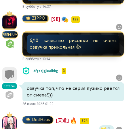
В субботу в 14:37
246
247
248
249
250
251
252
ZIPPO
[SB]
122
253
254
255
256
257
258
259
PREMIUM
6/10 качество рисовки не очень
260
261
262
263
264
265
266
озвучка прикольная 👍
267
268
269
270
271
272
273
В субботу в 10:14
dfgsdjgjksdhkg
3
274
275
276
277
278
279
280
Ветеран
озвучка топ, что не серия пузико рвётся
280
281
282
283
284
285
286
от смеха!)))
287
288
289
290
291
292
293
26 июля 2026 01:00
294
295
DedHaus
296
297
298
299
300
[天道]
824