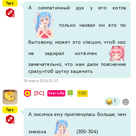
Гуру
А симпатичный дух у его котла
только назвал он его по
бытовому, может это спецом, чтоб нос
не задирал котёлчек
замечательно, что нам дали пояснение
сразу,чтоб шутку заценить
30 марта 2026 22:55
[SC]
Veer-LiRa
1 321
1
Гуру
А лисичка ему приглянулась больше, чем
змеюка
(300-304)