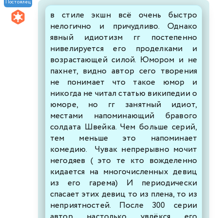
476
477
478
479
480
481
Постоялец
в стиле экшн всё очень быстро
нелогично и причудливо. Однако
явный идиотизм гг постепенно
нивелируется его проделками и
возрастающей силой. Юмором и не
пахнет, видно автор сего творения
не понимает что такое юмор и
никогда не читал статью википедии о
юморе, но гг занятный идиот,
местами напоминающий бравого
солдата Швейка. Чем больше серий,
тем меньше это напоминает
комедию. Чувак непрерывно мочит
негодяев ( это те кто вожделенно
кидается на многочисленных девиц
из его гарема) И периодически
спасает этих девиц то из плена, то из
неприятностей. После 300 серии
автор настолько увлёкся его