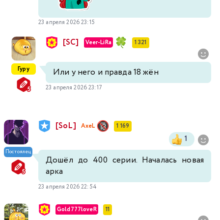
23 апреля 2026 23:15
[SC]
Veer-LiRa
1 321
Гуру
Или у него и правда 18 жён
23 апреля 2026 23:17
[SoL]
AxeL
1 169
1
Постоялец
Дошёл до 400 серии. Началась новая
арка
23 апреля 2026 22:54
Gold777loveR
11