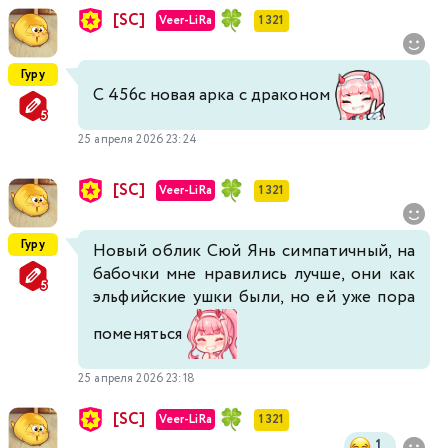
[SC]
Veer-LiRa
1 321
Гуру
С 456с новая арка с драконом
25 апреля 2026 23:24
[SC]
Veer-LiRa
1 321
Гуру
Новый облик Сюй Янь симпатичный, на
бабочки мне нравились лучше, они как
эльфийские ушки были, но ей уже пора
поменяться
25 апреля 2026 23:18
[SC]
Veer-LiRa
1 321
1