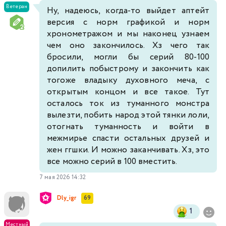
Ветеран
Ну, надеюсь, когда-то выйдет аптейт
версия с норм графикой и норм
хронометражом и мы наконец узнаем
чем оно закончилось. Хз чего так
бросили, могли бы серий 80-100
допилить побыстрому и закончить как
тогоже владыку духовного меча, с
открытым концом и все такое. Тут
осталось ток из туманного монстра
вылезти, побить народ этой тянки лоли,
отогнать туманность и войти в
межмирье спасти остальных друзей и
жен ггшки. И можно заканчивать. Хз, это
все можно серий в 100 вместить.
7 мая 2026 14:32
Dly_igr
69
1
Местный