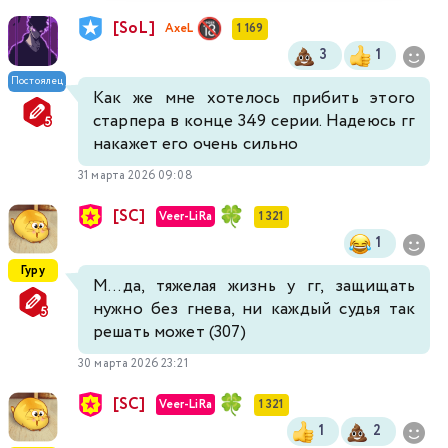
[SoL]
AxeL
1 169
3
1
Постоялец
Как же мне хотелось прибить этого
старпера в конце 349 серии. Надеюсь гг
накажет его очень сильно
31 марта 2026 09:08
[SC]
Veer-LiRa
1 321
1
Гуру
М...да, тяжелая жизнь у гг, защищать
нужно без гнева, ни каждый судья так
решать может (307)
30 марта 2026 23:21
[SC]
Veer-LiRa
1 321
1
2