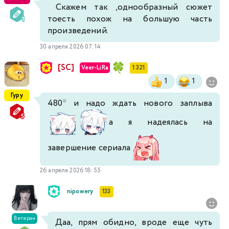
Скажем так ,однообразный сюжет
тоесть похож на большую часть
произведений.
30 апреля 2026 07:14
[SC]
Veer-LiRa
1 321
1
1
Гуру
480* и надо ждать нового заплыва
а я надеялась на
завершение сериала
26 апреля 2026 18:55
nipowery
133
Ветеран
Даа, прям обидно, вроде еще чуть