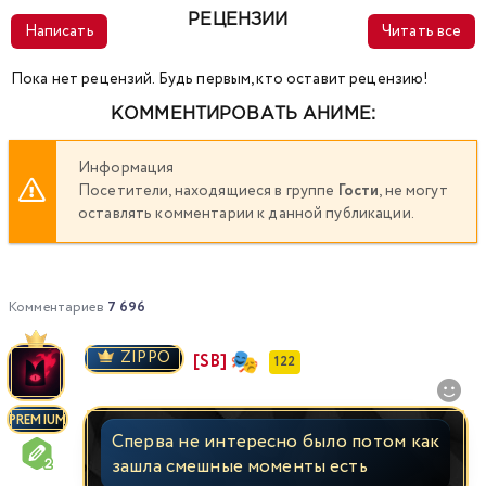
183
184
185
186
187
188
189
РЕЦЕНЗИИ
Написать
Читать все
190
191
192
193
194
195
196
Пока нет рецензий. Будь первым, кто оставит рецензию!
КОММЕНТИРОВАТЬ АНИМЕ:
197
198
199
200
201
202
203
Информация
204
205
206
207
208
209
210
Посетители, находящиеся в группе
Гости
, не могут
оставлять комментарии к данной публикации.
211
212
213
214
215
216
217
218
219
220
221
222
223
224
Комментариев
7 696
ZIPPO
[SB]
225
226
227
228
229
230
231
122
232
233
234
235
236
237
238
PREMIUM
Сперва не интересно было потом как
зашла смешные моменты есть
239
240
241
242
243
244
245