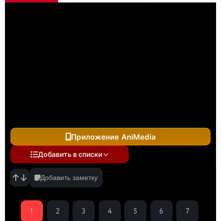
Приложение AniMedia
Добавить в списки
Добавить заметку
1
2
3
4
5
6
7