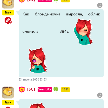
Гуру
Как блондиночка выросла, облик
сменила 384с
23 апреля 2026 23:23
[SC]
Veer-LiRa
1 321
Гуру