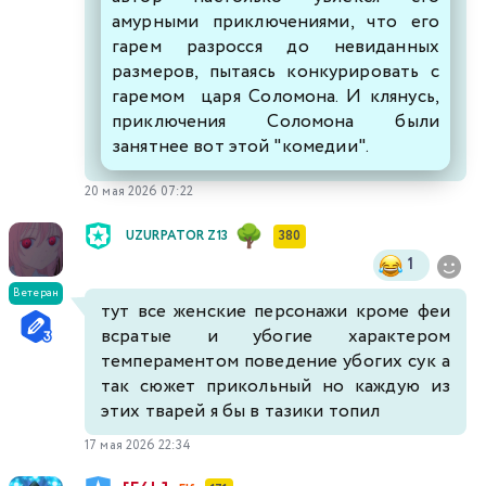
амурными приключениями, что его
гарем разросся до невиданных
размеров, пытаясь конкурировать с
гаремом царя Соломона. И клянусь,
приключения Соломона были
занятнее вот этой "комедии".
20 мая 2026 07:22
UZURPATOR Z13
380
1
Ветеран
тут все женские персонажи кроме феи
всратые и убогие характером
темпераментом поведение убогих сук а
так сюжет прикольный но каждую из
этих тварей я бы в тазики топил
17 мая 2026 22:34