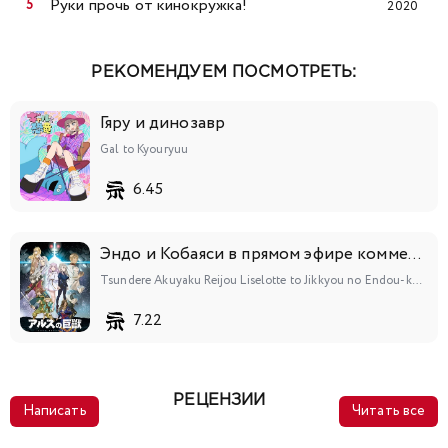
Руки прочь от кинокружка!
2020
РЕКОМЕНДУЕМ ПОСМОТРЕТЬ:
Гяру и динозавр
Gal to Kyouryuu
6.45
Эндо и Кобаяси в прямом эфире комментируют злодейку
Tsundere Akuyaku Reijou Liselotte to Jikkyou no Endou-kun to Kaisetsu no Kobayashi-san
7.22
РЕЦЕНЗИИ
Написать
Читать все