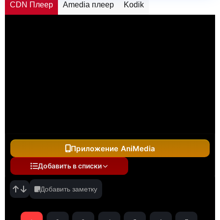
CDN Плеер
Amedia плеер
Kodik
Приложение AniMedia
Добавить в списки
Добавить заметку