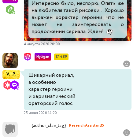
Интересно было, неспорю. Опять же
на любителя такой рисовки... Хорошо
выражен хорактер героини, что не
может не заинтересовать о
продолжении сериала. Ждём!
4 августа 2020 20:00
Hyligan
17 489
V.I.P.
Шикарный сериал,
а особенно
характер героини
и харизматический
ораторский голос.
25 июня 2020 14:20
{author_clan_tag}
ResearchAssistant15