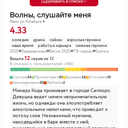
Добавить в списки
Волны, слушайте меня
Nami yo Kiitekure
▼
4.33
комедия
драма
сэйнэн
взрослая героиня
наше время
работа и карьера
сильная героиня
2020
Завершенные
Весна 2020
ТВ-сериал
Sunrise
12
Вышла
серия из 12
В списках у пользователей (186)
Смотрю
34
Просмотрено
61
Брошено
26
Отложено
10
Запланировано
53
Любимое
2
Минарэ Кода проживает в городе Саппоро.
Девушка ведет ничем непримечательную
жизнь, но однажды она злоупотребляет
алкогольными напитками, что приводит к
потоку слов. Незнакомый мужчина,
находящийся в баре вместе с ней,