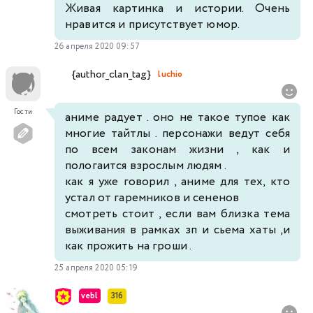
Живая картинка и истории. Очень
нравится и присутствует юмор.
26 апреля 2020 09:57
{author_clan_tag}
luchio
Гости
аниме радует . оно не такое тупое как
многие тайтлы . персонажи ведут себя
по всем законам жизни , как и
пологаится взрослым людям .
как я уже говорил , аниме для тех, кто
устал от гаремников и сененов
смотреть стоит , если вам близка тема
выживания в рамках зп и сьема хаты ,и
как прожить на гроши .
25 апреля 2020 05:19
vebl
316