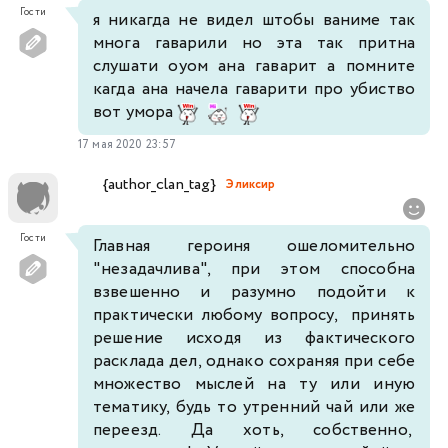
Гости
я никагда не видел штобы ваниме так
многа гаварили но эта так притна
слушати оуом ана гаварит а помните
кагда ана начела гаварити про убиство
вот умора
17 мая 2020 23:57
{author_clan_tag}
Эликсир
Гости
Главная героиня ошеломительно
"незадачлива", при этом способна
взвешенно и разумно подойти к
практически любому вопросу, принять
решение исходя из фактического
расклада дел, однако сохраняя при себе
множество мыслей на ту или иную
тематику, будь то утренний чай или же
переезд. Да хоть, собственно,