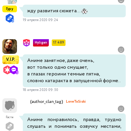
Гуру
жду развития сюжета...
19 апреля 2020 09:24
Hyligan
17 489
V.I.P.
Аниме занятное, даже очень,
вот только одно смущает,
в глазах героини темные пятна,
словно катаракта в запущенной форме..
18 апреля 2020 09:50
{author_clan_tag}
LoveToSiski
Гости
Аниме понравилось, правда, трудно
слушать и понимать озвучку местами,