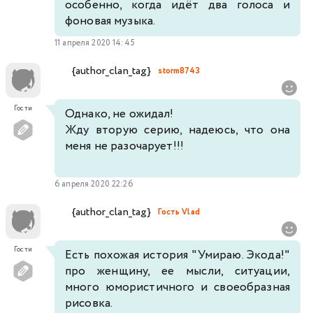
особенно, когда идёт два голоса и
фоновая музыка.
11 апреля 2020 14:45
{author_clan_tag}
storm8743
Гости
Однако, не ожидал!
Жду вторую серию, надеюсь, что она
меня не разочарует!!!
6 апреля 2020 22:26
{author_clan_tag}
Гость Vlad
Гости
Есть похожая история "Умираю. Экода!"
про женщину, ее мысли, ситуации,
много юмористичного и своеобразная
рисовка.