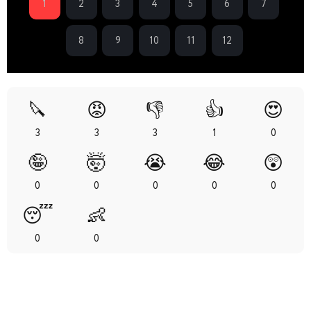
1
2
3
4
5
6
7
8
9
10
11
12
🔪
😡
👎
👍
😍
3
3
3
1
0
🤪
🤯
😭
😂
😲
0
0
0
0
0
😴
👶
0
0