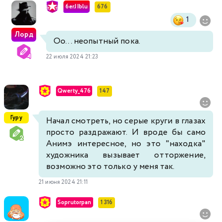
6erJIblu
676
1
Лорд
Оо... неопытный пока.
22 июля 2024 21:23
Qwerty_476
147
Гуру
Начал смотреть, но серые круги в глазах
просто раздражают. И вроде бы само
Анимэ интересное, но это "находка"
художника вызывает отторжение,
возможно это только у меня так.
21 июня 2024 21:11
Soprutorpan
1 316