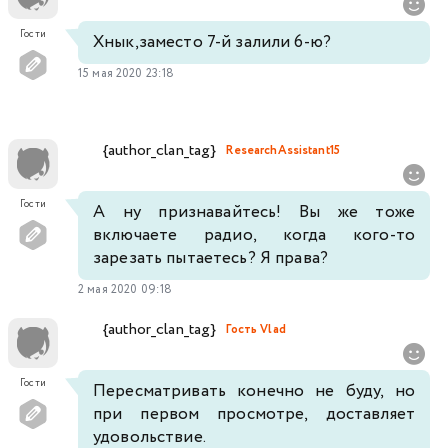
Гости
Хнык,заместо 7-й залили 6-ю?
15 мая 2020 23:18
{author_clan_tag}
ResearchAssistant15
Гости
А ну признавайтесь! Вы же тоже
включаете радио, когда кого-то
зарезать пытаетесь? Я права?
2 мая 2020 09:18
{author_clan_tag}
Гость Vlad
Гости
Пересматривать конечно не буду, но
при первом просмотре, доставляет
удовольствие.