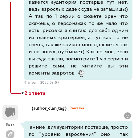
кажется аудитория постарше тут нет,
ведь взрослых дядек суда не затащишь))
А так по 1 серии о сюжете хрен что
скажешь, о персонажах то же мало что
есть, рисовка я считаю для себя одним
из главных критериев, а тут как то не
очень, так же криков много, сюжет я так
и не понял, ну бывает) Как по мне, если
вы суда зашли, посмотрите 1 ую серию и
решите сами, не читайте вы эти
коменты задротов.
4 апреля 2020 03:07
2 ответа
▼
{author_clan_tag}
Rawaska
Гости
аниме для аудитории постарше, просто
по "уровню взросления" оно так