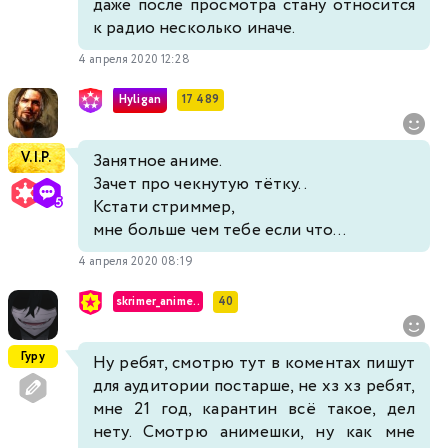
даже после просмотра стану относится
к радио несколько иначе.
4 апреля 2020 12:28
Hyligan
17 489
V.I.P.
Занятное аниме.
Зачет про чекнутую тётку..
Кстати стриммер,
мне больше чем тебе если что...
4 апреля 2020 08:19
skrimer_anime..
40
Гуру
Ну ребят, смотрю тут в коментах пишут
для аудитории постарше, не хз хз ребят,
мне 21 год, карантин всё такое, дел
нету. Смотрю анимешки, ну как мне