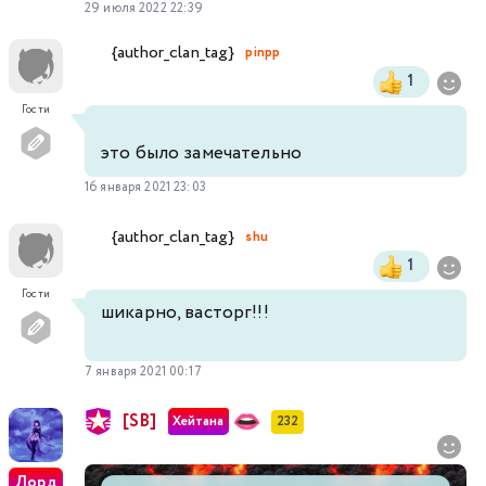
29 июля 2022 22:39
{author_clan_tag}
pinpp
1
Гости
это было замечательно
16 января 2021 23:03
{author_clan_tag}
shu
1
Гости
шикарно, васторг!!!
7 января 2021 00:17
[SB]
Хейтана
232
Лорд