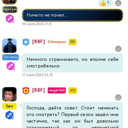
1
PREMIUM
Ничего не понял...
18 июля 2026 17:21
[RBF]
Schweppes
515
Постоялец
Немного странновато, но вполне себе
смотрибельно
17 июля 2026 04:10
[RBF]
rengar060
412
Гуру
Господа, дайте совет. Стоит начинать
это смотреть? Первый сезон зашёл мне
частично, так как он был довольно
странноватый со непонятной