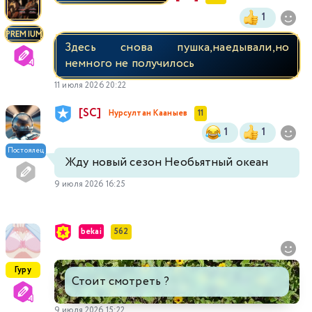
1
PREMIUM
Здесь снова пушка,наедывали,но
немного не получилось
11 июля 2026 20:22
[SC]
Нурсултан Кааныев
11
1
1
Постоялец
Жду новый сезон Необьятный океан
9 июля 2026 16:25
bekai
562
Гуру
Стоит смотреть ?
9 июля 2026 15:22