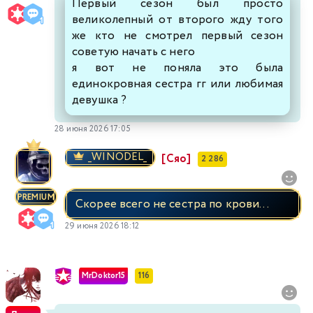
Первый сезон был просто
великолепный от второго жду того
же кто не смотрел первый сезон
советую начать с него
я вот не поняла это была
единокровная сестра гг или любимая
девушка ?
28 июня 2026 17:05
_WINODEL_
[Сяо]
2 286
PREMIUM
Скорее всего не сестра по крови...
29 июня 2026 18:12
MrDoktor15
116