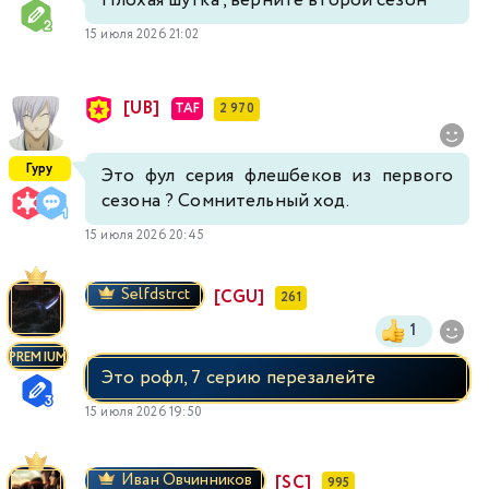
Плохая шутка , верните второй сезон
15 июля 2026 21:02
[UB]
TAF
2 970
Гуру
Это фул серия флешбеков из первого
сезона ? Сомнительный ход.
15 июля 2026 20:45
Selfdstrct
[CGU]
261
1
PREMIUM
Это рофл, 7 серию перезалейте
15 июля 2026 19:50
Иван Овчинников
[SC]
995