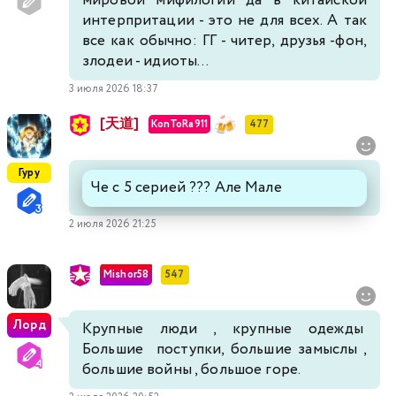
мировой мифилогии да в китайской
интерпритации - это не для всех. А так
все как обычно: ГГ - читер, друзья -фон,
злодеи - идиоты...
3 июля 2026 18:37
[天道]
KonToRa911
477
Гуру
Че с 5 серией ??? Але Мале
2 июля 2026 21:25
Mishor58
547
Лорд
Крупные люди , крупные одежды
Большие поступки, большие замыслы ,
большие войны , большое горе.