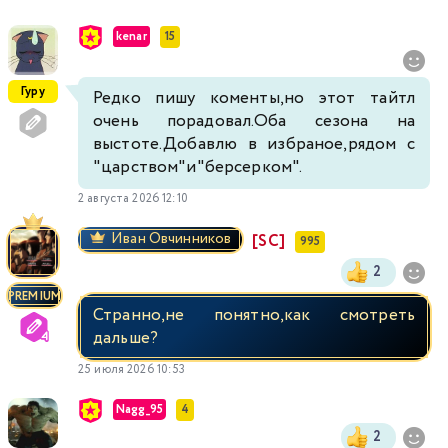
kenar
15
Гуру
Редко пишу коменты,но этот тайтл
очень порадовал.Оба сезона на
выстоте.Добавлю в избраное,рядом с
"царством"и"берсерком".
2 августа 2026 12:10
Иван Овчинников
[SC]
995
2
PREMIUM
Странно,не понятно,как смотреть
дальше?
25 июля 2026 10:53
Nagg_95
4
2