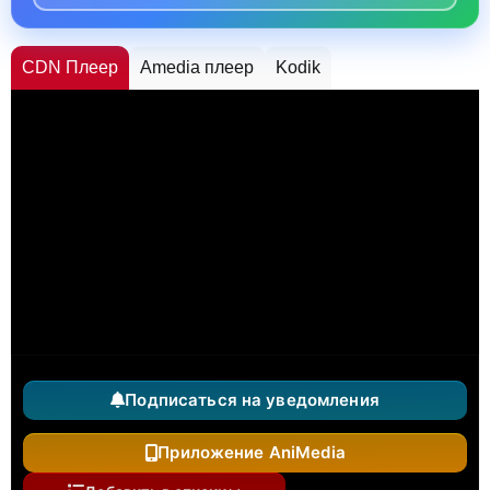
CDN Плеер
Amedia плеер
Kodik
Подписаться на уведомления
Приложение AniMedia