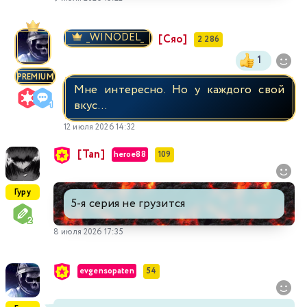
_WINODEL_
[Сяо]
2 286
1
PREMIUM
Мне интересно. Но у каждого свой
вкус...
12 июля 2026 14:32
[Tan]
heroe88
109
Гуру
5-я серия не грузится
8 июля 2026 17:35
evgensopaten
54