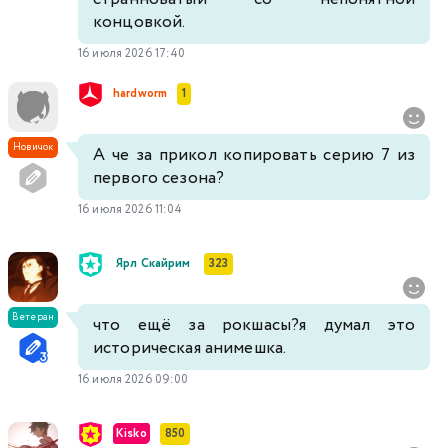
концовкой.
16 июля 2026 17:40
hardworm
1
Новичок
А че за прикол копировать серию 7 из
первого сезона?
16 июля 2026 11:04
Ярл Скайрим
323
Ветеран
что ещё за рокшасы?я думал это
историческая анимешка.
16 июля 2026 09:00
Kisko
850