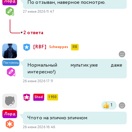
Лорд
По отзыван, наверное посмотрю.
27 июня 2026 11:47
2 ответа
▼
[RBF]
Schweppes
515
Постоялец
Нормальный мультик.уже даже
интересно!)
26 июня 2026 17:11
Shod
1 950
1
Лорд
Чтото на эпично эпичном
26 июня 2026 16:46