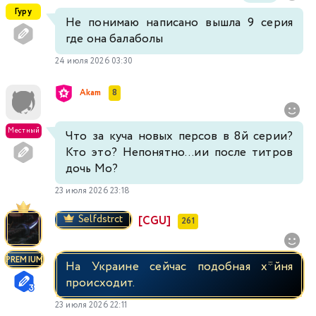
Гуру
Не понимаю написано вышла 9 серия
где она балаболы
24 июля 2026 03:30
Akam
8
Местный
Что за куча новых персов в 8й серии?
Кто это? Непонятно...ии после титров
дочь Мо?
23 июля 2026 23:18
Selfdstrct
[CGU]
261
PREMIUM
На Украине сейчас подобная х*йня
происходит.
23 июля 2026 22:11