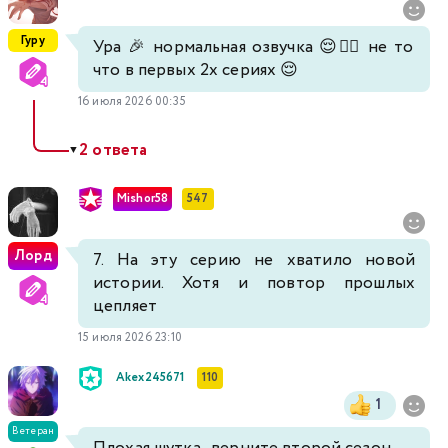
Гуру
Ура 🎉 нормальная озвучка 😌👍🏼 не то
что в первых 2х сериях 😌
16 июля 2026 00:35
2 ответа
▼
Mishor58
547
Лорд
7. На эту серию не хватило новой
истории. Хотя и повтор прошлых
цепляет
15 июля 2026 23:10
Akex245671
110
1
Ветеран