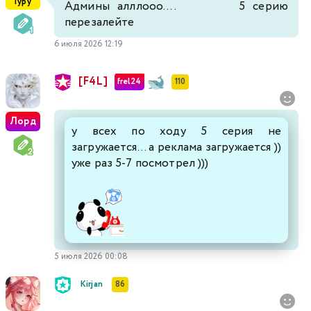
Гуру
Админы алллооо.... 5 серию
перезалейте
6 июля 2026 12:19
[F4L]
frel24
110
Лорд
у всех по ходу 5 серия не
загружается... а реклама загружается ))
уже раз 5-7 посмотрел )))
5 июля 2026 00:08
Kirjan
86