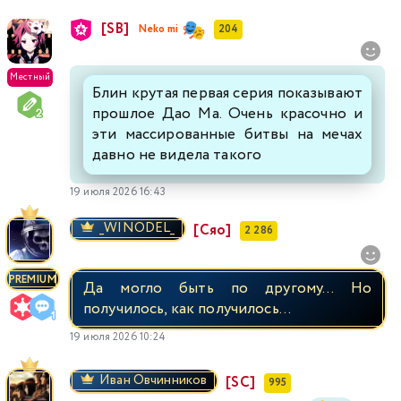
[SB]
Neko mi
204
Местный
Блин крутая первая серия показывают
прошлое Дао Ма. Очень красочно и
эти массированные битвы на мечах
давно не видела такого
19 июля 2026 16:43
_WINODEL_
[Сяо]
2 286
PREMIUM
Да могло быть по другому... Но
получилось, как получилось...
19 июля 2026 10:24
Иван Овчинников
[SC]
995