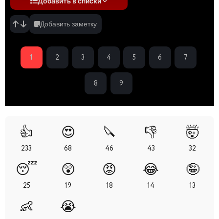
Добавить в списки
Добавить заметку
1
2
3
4
5
6
7
8
9
👍
😍
🔪
👎
🤯
233
68
46
43
32
😴
😲
😡
😂
🤪
25
19
18
14
13
👶
😭