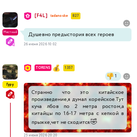
[F4L]
tadanoske
827
Местный
Душевно предыстория всех героев
26 июня 2026 10:02
TORENS
1 357
1
Гуру
Странно что это китайское
произведение,я думал корейское.Тут
куча лбов по 2 метра ростом,а
китайцы по 1.6-1.7 метра с кепкой в
🤣
прыжке,чет не сходится.
25 июня 2026 20:20