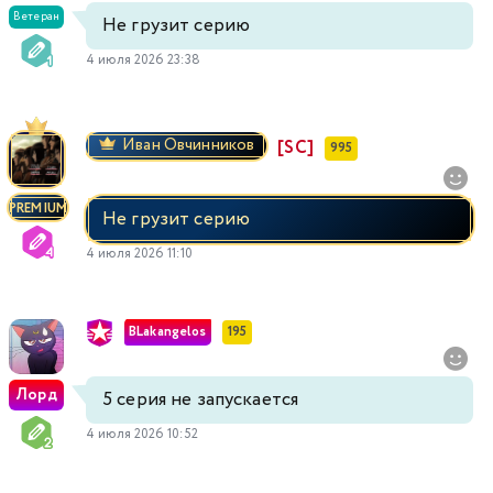
Ветеран
Не грузит серию
4 июля 2026 23:38
Иван Овчинников
[SC]
995
PREMIUM
Не грузит серию
4 июля 2026 11:10
BLakangelos
195
Лорд
5 серия не запускается
4 июля 2026 10:52