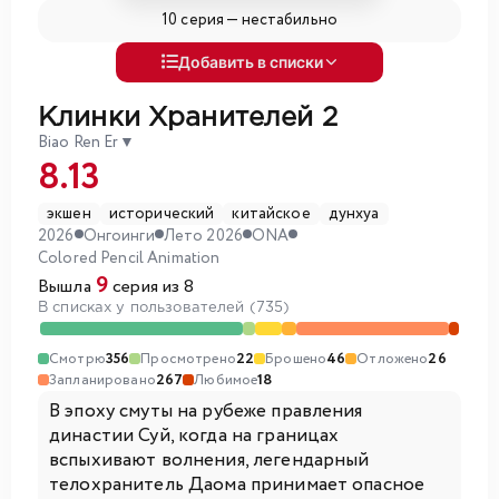
10 серия —
нестабильно
Добавить в списки
Клинки Хранителей 2
Biao Ren Er
▼
8.13
экшен
исторический
китайское
дунхуа
2026
Онгоинги
Лето 2026
ONA
Colored Pencil Animation
9
Вышла
серия из 8
В списках у пользователей (735)
Смотрю
356
Просмотрено
22
Брошено
46
Отложено
26
Запланировано
267
Любимое
18
В эпоху смуты на рубеже правления
династии Суй, когда на границах
вспыхивают волнения, легендарный
телохранитель Даома принимает опасное