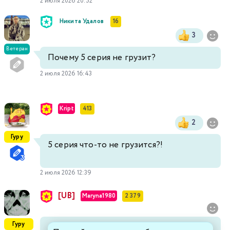
2 июля 2026 20:52
Никита Удалов
16
3
Ветеран
Почему 5 серия не грузит?
2 июля 2026 16:43
Kript
413
2
Гуру
5 серия что-то не грузится?!
2 июля 2026 12:39
[UB]
Maryna1980
2 379
Гуру