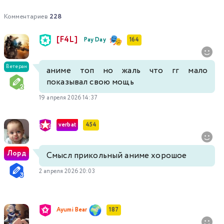
Комментариев
228
[F4L]
Pay Day
164
Ветеран
аниме топ но жаль что гг мало
показывал свою мощь
19 апреля 2026 14:37
verbat
454
Лорд
Смысл прикольный аниме хорошое
2 апреля 2026 20:03
Ayumi Bear
187