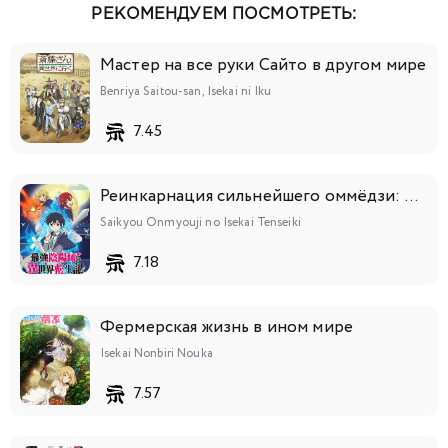
РЕКОМЕНДУЕМ ПОСМОТРЕТЬ:
Мастер на все руки Сайто в другом мире
Benriya Saitou-san, Isekai ni Iku
7.45
Реинкарнация сильнейшего оммёдзи: Эти монстры слишком слабы по сравнению с моим ёкаем
Saikyou Onmyouji no Isekai Tenseiki
7.18
Фермерская жизнь в ином мире
Isekai Nonbiri Nouka
7.57