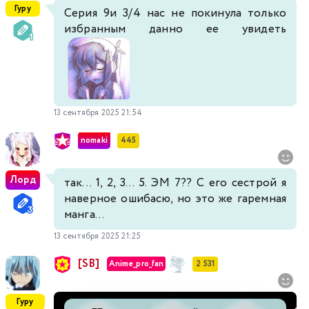
Гуру
Серия 9и 3/4 нас не покинула только
избранным данно ее увидеть
13 сентября 2025 21:54
nomaki
445
Лорд
так... 1, 2, 3... 5. ЭМ 7?? С его сестрой я
наверное ошибасю, но это же гаремная
манга...
13 сентября 2025 21:25
[SB]
Anime_pro_fan
2 531
Гуру