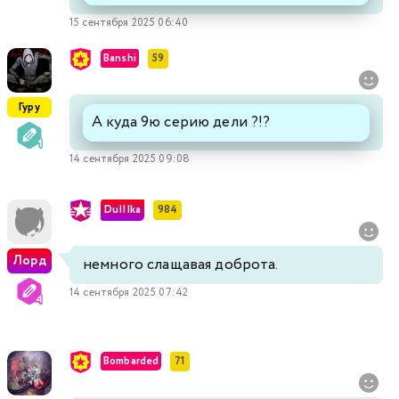
15 сентября 2025 06:40
Banshi
59
Гуру
А куда 9ю серию дели ?!?
14 сентября 2025 09:08
DuIIIka
984
Лорд
немного слащавая доброта.
14 сентября 2025 07:42
Bombarded
71