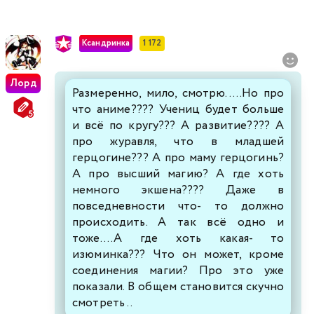
Ксандринка
1 172
Лорд
Размеренно, мило, смотрю.....Но про
что аниме???? Учениц будет больше
и всё по кругу??? А развитие???? А
про журавля, что в младшей
герцогине??? А про маму герцогинь?
А про высший магию? А где хоть
немного экшена???? Даже в
повседневности что- то должно
происходить. А так всё одно и
тоже....А где хоть какая- то
изюминка??? Что он может, кроме
соединения магии? Про это уже
показали. В общем становится скучно
смотреть ..