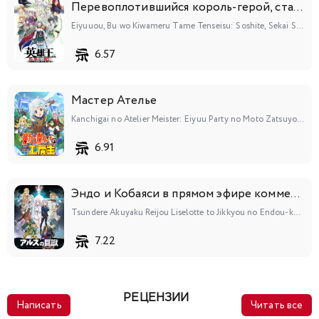
Перевоплотившийся король-герой, ставший самой сильной ученицей рыцаря
Eiyuuou, Bu wo Kiwameru Tame Tenseisu: Soshite, Sekai Saikyou no Minarai Kishi♀
6.57
Мастер Ателье
Kanchigai no Atelier Meister: Eiyuu Party no Moto Zatsuyougakari ga, Jitsu wa Sentou Igai ga SSS Rank Datta to Iu Yoku Aru Hanashi
6.91
Эндо и Кобаяси в прямом эфире комментируют злодейку
Tsundere Akuyaku Reijou Liselotte to Jikkyou no Endou-kun to Kaisetsu no Kobayashi-san
7.22
РЕЦЕНЗИИ
Написать
Читать все