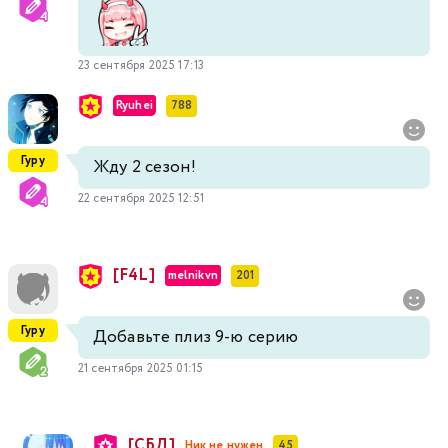
23 сентября 2025 17:13
Ryuhei
788
Гуру
Жду 2 сезон!
22 сентября 2025 12:51
[F4L]
melnikvn
201
Гуру
Добавьте плиз 9-ю серию
21 сентября 2025 01:15
[СБД]
Ник не нужен
45