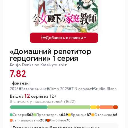
Добавить в списки
«Домашний репетитор
герцогини»
1 серия
Koujo Denka no Kateikyoushi
▼
7.82
фэнтези
2025
Завершенные
Лето 2025
ТВ-сериал
Studio Blanc.
12
Вышла
серия из 12+
В списках у пользователей (1622)
Смотрю
562
Просмотрено
649
Брошено
87
Отложено
46
Запланировано
208
Любимое
70