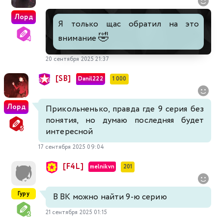
Лорд
Я только щас обратил на это
🤣
внимание
20 сентября 2025 21:37
[SB]
Danil222
1 000
Лорд
Прикольненько, правда где 9 серия без
понятия, но думаю последняя будет
интересной
17 сентября 2025 09:04
[F4L]
melnikvn
201
Гуру
В ВК можно найти 9-ю серию
21 сентября 2025 01:15