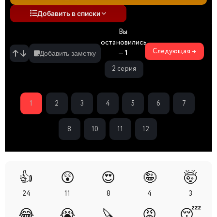
Добавить в списки
Вы
остановились
Следующая →
—
1
Добавить заметку
2 серия
1
2
3
4
5
6
7
8
10
11
12
👍
😲
😍
🤪
🤯
24
11
8
4
3
😂
😭
🔪
😡
😴