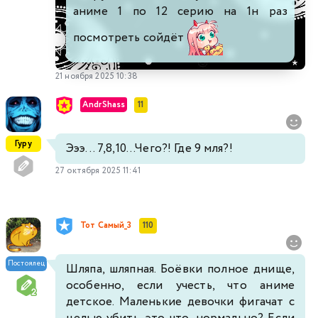
аниме 1 по 12 серию на 1н раз
посмотреть сойдёт
21 ноября 2025 10:38
AndrShass
11
Гуру
Эээ... 7,8,10...Чего?! Где 9 мля?!
27 октября 2025 11:41
Тот Самый_3
110
Постоялец
Шляпа, шляпная. Боёвки полное днище,
особенно, если учесть, что аниме
детское. Маленькие девочки фигачат с