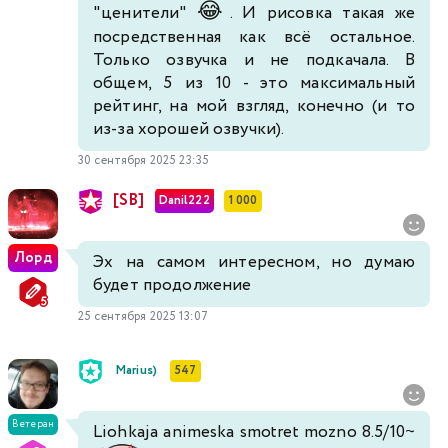
😂
"ценители"
. И рисовка такая же
посредственная как всё остальное.
Только озвучка и не подкачала. В
общем, 5 из 10 - это максимальный
рейтинг, на мой взгляд, конечно (и то
из-за хорошей озвучки).
30 сентября 2025 23:35
[SB]
Danil222
1 000
Лорд
Эх на самом интересном, но думаю
будет продолжение
25 сентября 2025 13:07
Marius)
547
Ветеран
Liohkaja animeska smotret mozno 8.5/10~