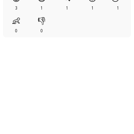
3
1
1
1
1
👶
👎
0
0