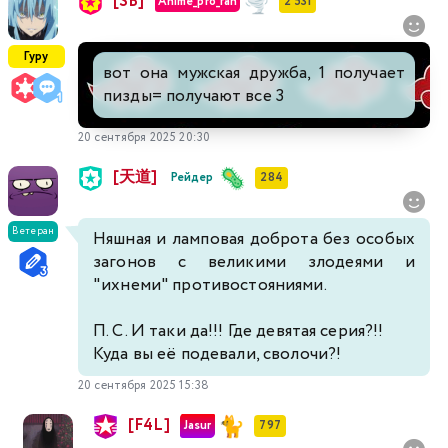
[SB]
Anime_pro_fan
2 531
Гуру
вот она мужская дружба, 1 получает
пизды= получают все 3
20 сентября 2025 20:30
[天道]
Рейдер
284
Ветеран
Няшная и ламповая доброта без особых
загонов с великими злодеями и
"ихнеми" противостояниями.
П. С. И таки да!!! Где девятая серия?!!
Куда вы её подевали, сволочи?!
20 сентября 2025 15:38
[F4L]
Jasur
797