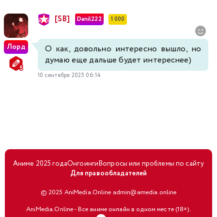
[SB]
Danil222
1 000
Лорд
О как, довольно интересно вышло, но
думаю еще дальше будет интереснее)
10 сентября 2025 06:14
Аниме 2025 года
Онгоинги
Вопросы или проблемы по сайту
Для правообладателей
© 2025 AniMedia.Online admin@amedia.online
AniMedia.Online - Все аниме онлайн в одном месте (18+).