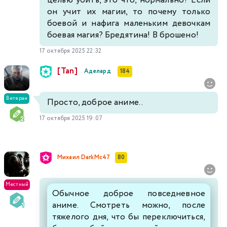
целью убить, это что, нормально? Если
он учит их магии, то почему только
боевой и нафига маленьким девочкам
боевая магия? Бредятина! В брошено!
17 октября 2025 22:32
[Tan]
Аделард
184
Ветеран
Просто, доброе аниме..
17 октября 2025 19:07
Михаил DarkMc47
80
Местный
Обычное доброе повседневное
аниме. Смотреть можно, после
тяжелого дня, что бы переключиться,