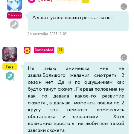
Местный
А я вот успел посмотреть а ты нет
24 сентября 2025 12:03
Bombarded
71
Гуру
Не знаю анимешка мне не
зашла.Большого желания смотреть 2
сезон нет. Да и по ощущениям как
будто тянут сюжет . Первая половина ну
как то давала какое-то развитие
сюжета , а дальше моменты пошли по 2
кругу ток немного поменялись
обстановка и персонажи . Хотя
возможно просто я не любитель такой
завязки сюжета .