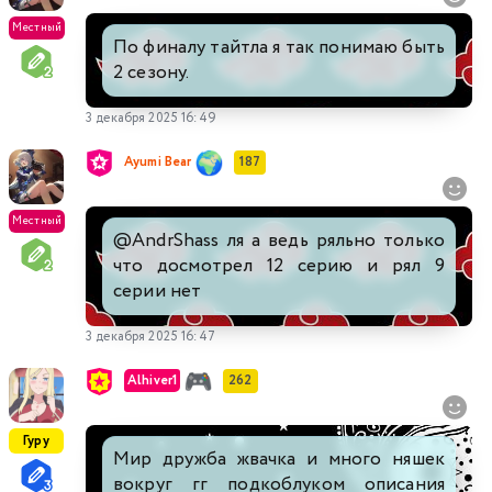
Местный
По финалу тайтла я так понимаю быть
2 сезону.
3 декабря 2025 16:49
Ayumi Bear
187
Местный
@AndrShass
ля а ведь ряльно только
что досмотрел 12 серию и рял 9
серии нет
3 декабря 2025 16:47
Alhiver1
262
Гуру
Мир дружба жвачка и много няшек
вокруг гг подкоблуком описания