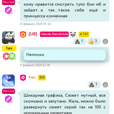
Местный
кому нравится смотреть тупо бои мб и
зайдет...а так...такое себе ещё и
принцесса конченная
21 февраля 2026 10:43
[UB]
Ishinda Narushinda
4 737
1
3
Гуру
Неплохо.
11 февраля 2026 22:16
Prais
830
1
Местный
Шикарная графика, Сюжет мутный, все
скомкано и запутано. Жаль, можно было
развернуть сюжет серий так на 100 с
нормальным развитием.