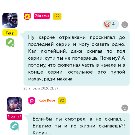
Ziktetsu
122
4
Гуру
Ну кароче отрывками проскипал до
последней серии и могу сказать одно.
Кал лютейший, даже скипая по пол
серии, сути ты не потеряешь. Почему? А
потому, что сюжетная часть в начале и в
конце серии, остальное это тупой
махач, ради махача.
20 апреля 2026 21:37
Rubi Rose
82
Местный
Если-бы ты смотрел, а не скипал...
Видимо ты и по жизни скипаешь?!
Клоун...