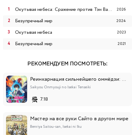
Окутывая небеса: Сражение против Тэн Вана с медным гробом
2026
Безупречный мир
2024
Окутывая небеса
2023
Безупречный мир
2021
РЕКОМЕНДУЕМ ПОСМОТРЕТЬ:
Реинкарнация сильнейшего оммёдзи: Эти монстры слишком слабы по сравнению с моим ёкаем
Saikyou Onmyouji no Isekai Tenseiki
7.18
Мастер на все руки Сайто в другом мире
Benriya Saitou-san, Isekai ni Iku