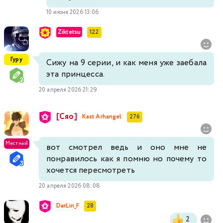
10 июня 2026 13:06
Ziktetsu
122
Гуру
Сижу на 9 серии, и как меня уже заeбала
эта принцесса.
20 апреля 2026 21:29
[Сяо]
Kast Arhangel
276
Местный
вот смотрел ведь и оно мне не
понравилось как я помню но почему то
хочется пересмотреть
20 апреля 2026 08:08
DarLin_F
28
2