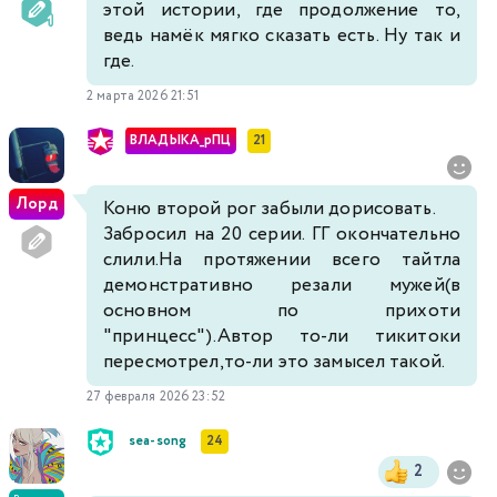
этой истории, где продолжение то,
ведь намёк мягко сказать есть. Ну так и
где.
2 марта 2026 21:51
ВЛАДЫКА_рПЦ
21
Лорд
Коню второй рог забыли дорисовать.
Забросил на 20 серии. ГГ окончательно
слили.На протяжении всего тайтла
демонстративно резали мужей(в
основном по прихоти
"принцесс").Автор то-ли тикитоки
пересмотрел,то-ли это замысел такой.
27 февраля 2026 23:52
sea-song
24
2