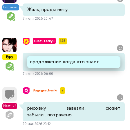
Постоялец
Жаль, проды нету.
7 июня 2026 20:47
енот-таскун
145
Гуру
продолжение когда кто знает
7 июня 2026 06:00
Bugagaschenki
2
Местный
рисовку завезли, сюжет
забыли...потрачено
29 мая 2026 23:12