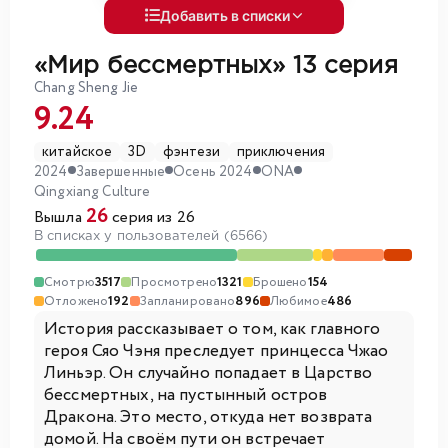
Добавить в списки
«Мир бессмертных»
13 серия
Chang Sheng Jie
9.24
китайское
3D
фэнтези
приключения
2024
Завершенные
Осень 2024
ONA
Qingxiang Culture
26
Вышла
серия из 26
В списках у пользователей (6566)
Смотрю
3517
Просмотрено
1321
Брошено
154
Отложено
192
Запланировано
896
Любимое
486
История рассказывает о том, как главного
героя Сяо Чэня преследует принцесса Чжао
Линьэр. Он случайно попадает в Царство
бессмертных, на пустынный остров
Дракона. Это место, откуда нет возврата
домой. На своём пути он встречает