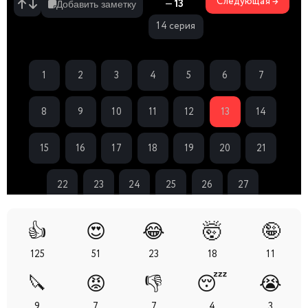
Следующая →
—
13
Добавить заметку
14 серия
1
2
3
4
5
6
7
8
9
10
11
12
13
14
15
16
17
18
19
20
21
22
23
24
25
26
27
👍
😍
😂
🤯
🤪
125
51
23
18
11
🔪
😡
👎
😴
😭
9
7
7
4
3