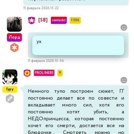
11 февраля 2026 15:22
[SB]
verrückt
1 506
Лорд
ух
11 февраля 2026 15:56
PROLINE85
9
Гуру
Немного тупо построен сюжет, ГГ
постоянно делает все по совести и
вкладывает много сил, хотя его
постоянно хотят убить, а
НЕДОпринцесса, которая постоянно
хочет его смерти, достается все на
блюдочке... Смотреть можно но