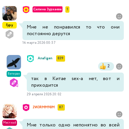
Силина Зурхаева
1
Гуру
Мне не понравился то что они
постоянно дерутся
14 марта 2026 00:57
Anafigen
839
2
Ветеран
так в Китае sех-а нет, вот и
приходится
29 апреля 2026 20:02
2W3RMM98M
87
Местный
Мне только одно непонятно во всей