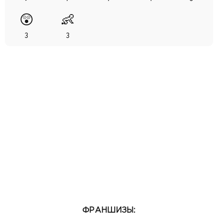
😲
👶
3
3
ФРАНШИЗЫ: