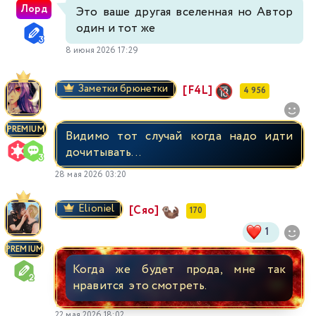
Лорд
Это ваше другая вселенная но Автор
один и тот же
8 июня 2026 17:29
Заметки брюнетки
[F4L]
4 956
PREMIUM
Видимо тот случай когда надо идти
дочитывать...
28 мая 2026 03:20
Elioniel
[Сяо]
170
1
PREMIUM
Когда же будет прода, мне так
нравится это смотреть.
22 мая 2026 18:02