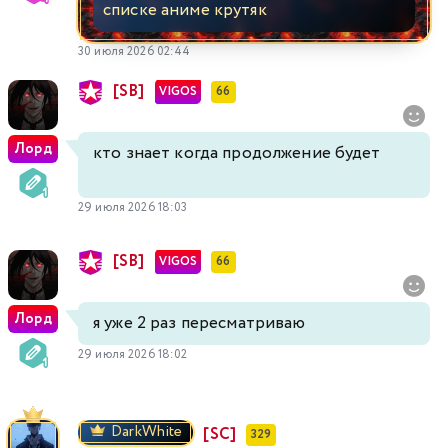
списке аниме крутяк
30 июля 2026 02:44
[SB]
VIGOS
66
Лорд
кто знает когда продолжение будет
29 июля 2026 18:03
[SB]
VIGOS
66
Лорд
я уже 2 раз пересматриваю
29 июля 2026 18:02
DarkWhite
[SC]
329