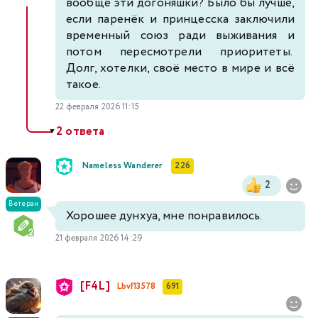
вообще эти догоняшки? Было бы лучше,
если паренёк и принцесска заключили
временный союз ради выживания и
потом пересмотрели приоритеты.
Долг, хотелки, своё место в мире и всё
такое.
22 февраля 2026 11:15
2 ответа
▼
Nameless Wanderer
226
2
Ветеран
Хорошее дунхуа, мне понравилось.
21 февраля 2026 14:29
[F4L]
Lbvf13578
691