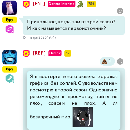
[F4L]
Dorime Interimo
754
Гуру
Прикольное, когда там второй сезон?
И как называется первоисточник?
15 января 2026 19:47
[RBF]
Efrolov
57
1
Гуру
Я в восторге, много экшена, хорошая
графика, без соплей. С удовольствием
посмотрю второй сезон. Однозначно
рекомендую к просмотру, тайтл не
плох, совсем не плох. А ля
безупречный мир.