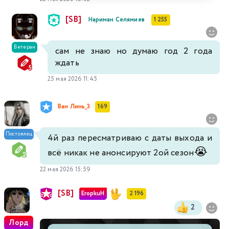
[SB]
Нариман Селямиев
1 255
Ветеран
сам не знаю но думаю год 2 года
ждать
25 мая 2026 11:45
Ван Линь_3
169
Постоялец
4й раз пересматриваю с даты выхода и
😭
всё никак не анонсируют 2ой сезон
22 мая 2026 15:59
[SB]
EropkuH
2 196
2
Лорд