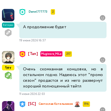
Danel777773
2
Ветеран
А продолжение будет
19 июня 2026 16:57
[Tan]
Mugiwara_MiLa
217
Гуру
Очень скомканная концовка, но в
остальном годно. Надеюсь этот "промо
сезон" продастся и из него развернут
хороший полноценный тайтл
11 июня 2026 22:03
[SC]
Святослав Котельников
194