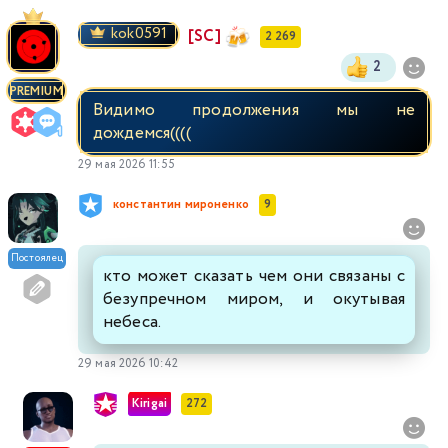
kok0591
[SC]
2 269
2
PREMIUM
Видимо продолжения мы не
дождемся((((
29 мая 2026 11:55
константин мироненко
9
Постоялец
кто может сказать чем они связаны с
безупречном миром, и окутывая
небеса.
29 мая 2026 10:42
Kirigai
272