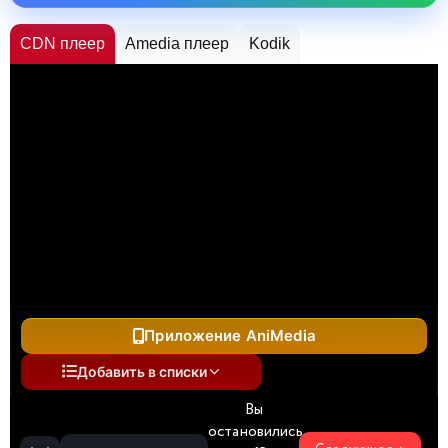
CDN плеер
Amedia плеер
Kodik
Приложение AniMedia
Добавить в списки
Вы
остановились