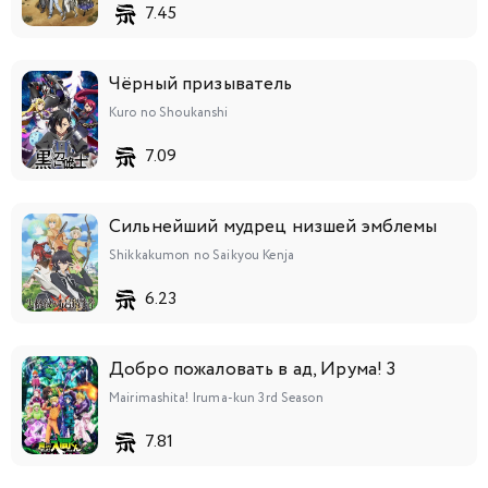
7.45
Чёрный призыватель
Kuro no Shoukanshi
7.09
Сильнейший мудрец низшей эмблемы
Shikkakumon no Saikyou Kenja
6.23
Добро пожаловать в ад, Ирума! 3
Mairimashita! Iruma-kun 3rd Season
7.81