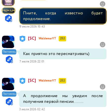
PREMIUM
Пните, когда известно будет
продолжение.
9 июля 2026 10:43
[SC]
WaldemarYT
252
Постоялец
Как приятно это пересматривать)
7 июля 2026 22:01
[SC]
WaldemarYT
252
Постоялец
А продолжение мы увидим после
получения первой пенсии........
3 июля 2026 02:42