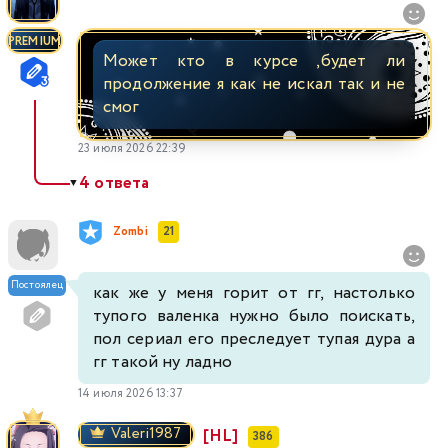
PREMIUM
Может кто в курсе ,будет ли
продолжение я как не искал так и не
смог
23 июля 2026 22:39
4 ответа
▼
Zombi
21
Постоялец
как же у меня горит от гг, настолько
тупого валенка нужно было поискать,
пол сериал его преследует тупая дура а
гг такой ну ладно
14 июля 2026 13:37
Valeri1987
[HL]
386