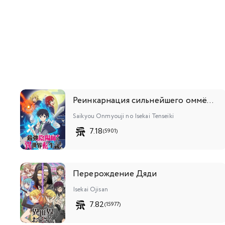
Реинкарнация сильнейшего оммёдзи: Эти монстры слишком слабы по сравнению с моим ёкаем
Saikyou Onmyouji no Isekai Tenseiki
7.18
(5901)
Перерождение Дяди
Isekai Ojisan
7.82
(15977)