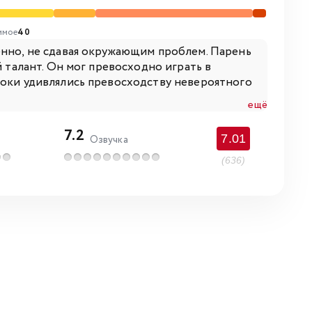
имое
40
енно, не сдавая окружающим проблем. Парень
й талант. Он мог превосходно играть в
роки удивлялись превосходству невероятного
ещё
7.2
7.01
Озвучка
(636)