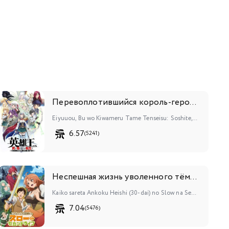
Перевоплотившийся король-герой, ставший самой сильной ученицей рыцаря
Eiyuuou, Bu wo Kiwameru Tame Tenseisu: Soshite, Sekai Saikyou no Minarai Kishi♀
6.57
(5241)
Неспешная жизнь уволенного тёмного солдата (тридцати лет)
Kaiko sareta Ankoku Heishi (30-dai) no Slow na Second Life
7.04
(5476)