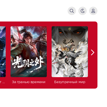
Боевой континент 2: Непревзойдённый клан Тан
За гранью времени
Безупречный мир