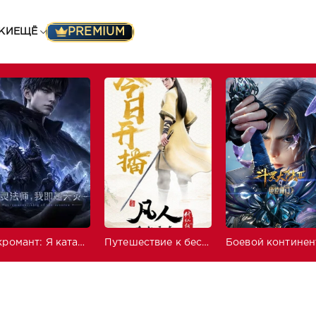
PREMIUM
КИ
ЕЩЁ
Некромант: Я катастрофа
Путешествие к бессмертию