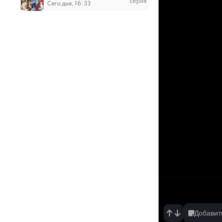
серия
Сегодня, 16:33
17
Власть книжного червя: Приёмная дочь ло
серия
Сегодня, 14:00
9
Сказания о демонах и богах 10
серия
Сегодня, 12:42
6
День моего вознесения
серия
Сегодня, 11:56
192
Несравненный боевой дух
серия
Сегодня, 11:56
22
Лулу, ангел цветов
серия
Сегодня, 11:55
Добавит