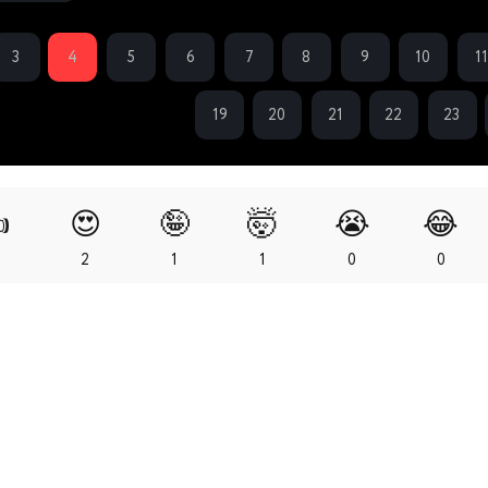
3
4
5
6
7
8
9
10
1
19
20
21
22
23

😍
🤪
🤯
😭
😂
2
2
1
1
0
0