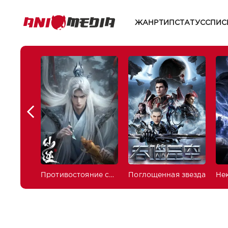
ЖАНР
ТИП
СТАТУС
СПИС
Противостояние святого
Поглощенная звезда