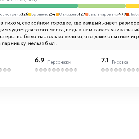
ьзователей (1989)
осмотрено
326
Брошено
254
Отложено
127
Запланировано
479
Люб
 в тихом, спокойном городке, где каждый живет размер
им чудом для этого места, ведь в нем таился уникальны
астерство было настолько велико, что даже опытные иг
а парнишку, нельзя был...
6.9
7.1
Персонажи
Рисовка