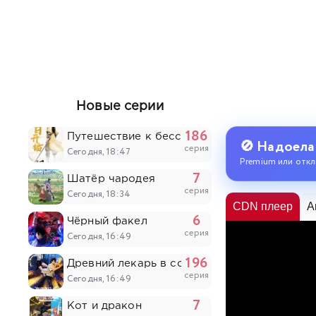
Новые серии
186
Путешествие к бессмертию
🚫 Надоела
серия
Сегодня, 18:47
Premium или откл
7
Шатёр чародея
серия
Сегодня, 18:34
CDN плеер
A
6
Чёрный факел
серия
Сегодня, 16:49
196
Древний лекарь в современном городе
серия
Сегодня, 16:49
7
Кот и дракон