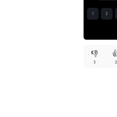
1
2
👎

5