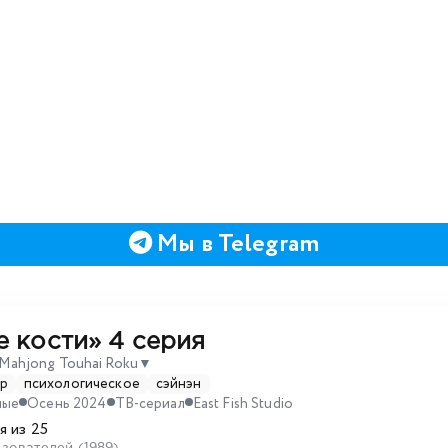
Мы в Telegram
е кости»
4 серия
 Mahjong Touhai Roku
▼
р
психологическое
сэйнэн
ные
Осень 2024
ТВ-сериал
East Fish Studio
я из 25