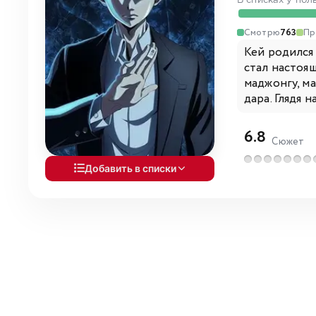
В списках у пол
Смотрю
763
Пр
Кей родился
стал настоящ
маджонгу, м
дара. Глядя н
6.8
Сюжет
Добавить в списки