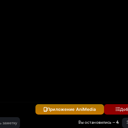
рда
Приложение AniMedia
Доб
Вы остановились —
4
ь заметку