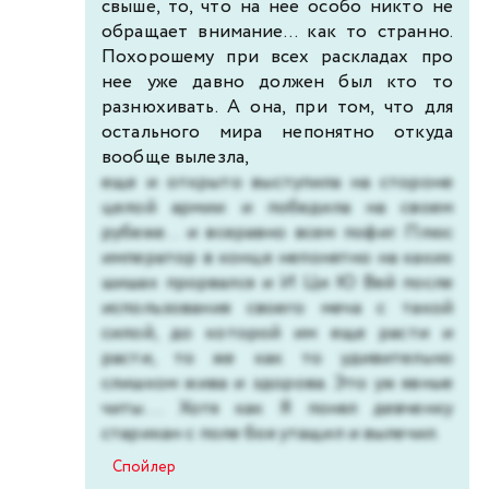
свыше, то, что на нее особо никто не
обращает внимание... как то странно.
Похорошему при всех раскладах про
нее уже давно должен был кто то
разнюхивать. А она, при том, что для
остального мира непонятно откуда
вообще вылезла,
еще и открыто выступила на стороне
целой армии и победила на своем
рубеже... и всеравно всем пофиг. Плюс
император в конце непонятно на каких
шишах прорвался и И Ци Ю Вей после
использования своего меча с такой
силой, до которой им еще расти и
расти, то же как то удивительно
слишком жива и здорова. Это уж явные
читы.... Хотя как Я понял девченку
старикан с поле боя утащил и вылечил.
Спойлер