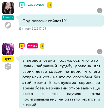
ZEDSONKA
12
Ветеран
🍺
Под пивасик сойдет
12 января 2025 17:25
ViriyaS
8
Гуру
в первой серии подумалось что этот
мудак забравший судьбу дракона для
своих детей совсем не верил, что его
отпрыски хоть на что-то способны без
этой кражи. В следующих сериях, во
время боев, меридианы открывали чаще
всего в тех случаях когда
проигрывающему не хватало мозгов и
знаний.