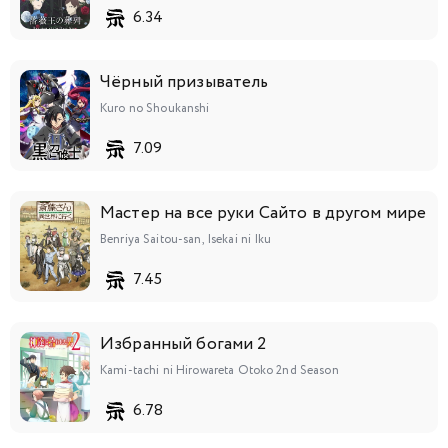
6.34
Чёрный призыватель
Kuro no Shoukanshi
7.09
Мастер на все руки Сайто в другом мире
Benriya Saitou-san, Isekai ni Iku
7.45
Избранный богами 2
Kami-tachi ni Hirowareta Otoko 2nd Season
6.78