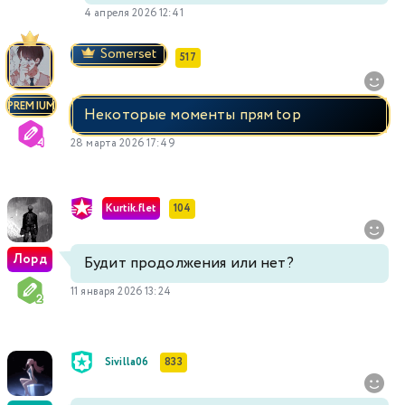
4 апреля 2026 12:41
Somerset
517
PREMIUM
Некоторые моменты прям top
28 марта 2026 17:49
Kurtik.flet
104
Лорд
Будит продолжения или нет?
11 января 2026 13:24
Sivilla06
833