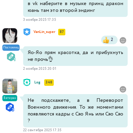
в vk наберите в музыке принц дракон
юань там это второй эндинг
3 ноября 2025 17:35
VanLin_super
87
2
Постоялец
Яо-Яо прям красотка, да и прибухнуть
не прочь👌
2 ноября 2025 20:01
Log
348
Ветеран
Не подскажете, а в Переворот
Военного движения. То же моментами
появляются кадры с Сяо Янь или Сяо Сяо
?
22 сентября 2025 17:35