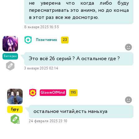
не уверена что когда либо буду
пересматривать это анимэ, но до конца
в этот раз все же досмотрю.
8 января 2025 16:55
Позитивчик
23
Ветеран
Это всё 26 серий ? А остальное где ?
3 января 2025 02:14
GloomOfMind
195
Гуру
остальное читай,есть маньхуа
24 февраля 2025 23:10