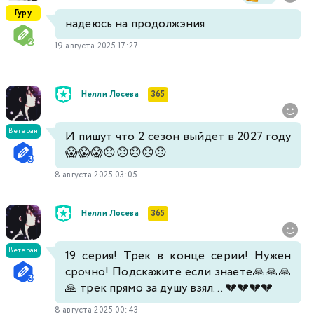
Гуру
надеюсь на продолжэния
19 августа 2025 17:27
Нелли Лосева
365
Ветеран
И пишут что 2 сезон выйдет в 2027 году
😱😱😱😞😞😞😞😞
8 августа 2025 03:05
Нелли Лосева
365
Ветеран
19 серия! Трек в конце серии! Нужен
срочно! Подскажите если знаете🙏🙏🙏
🙏 трек прямо за душу взял... 💔💔💔💔
8 августа 2025 00:43