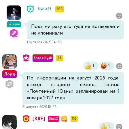
Sivilla06
833
Ветеран
Пока ни разу его туда не вставляли и
не упоминали
1 октября 2025 04:58
Shapoklyak
26
1
1
Лорд
По информации на август 2025 года,
выход второго сезона аниме
«Почтенный Юань» запланирован на 1
января 2027 года.
21 августа 2025 18:28
[RBF]
StailZ
110
1