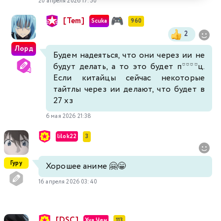
20 апреля 2026 17:50
[Tem]
Scuka
960
2
Лорд
Будем надеяться, что они через ии не
будут делать, а то это будет п****ц.
Если китайцы сейчас некоторые
тайтлы через ии делают, что будет в
27 хз
6 мая 2026 21:38
lilok22
3
Гуру
Хорошее аниме 🤗😁
16 апреля 2026 03:40
[DSC]
Хуа Чен
113