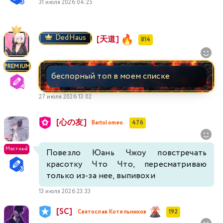
31 июля 2026 04:25
DedHaus
[天道]
814
PREMIUM
беспорный топ в моем списке
27 июля 2026 13:02
[心の友]
Bartolomeo.
476
Местный
Повезло Юань Чжоу повстречать
красотку Что Что, пересматриваю
только из-за нее, выпивохи
13 июля 2026 23:33
[SC]
Святослав Котельников
192