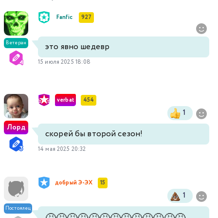
Fanfic
927
Ветеран
это явно шедевр
15 июля 2025 18:08
verbat
454
1
Лорд
скорей бы второй сезон!
14 мая 2025 20:32
добрый Э-ЭХ
15
1
Постоялец