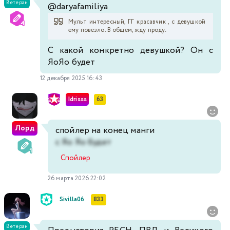
Ветеран
@daryafamiliya
Мульт интересный, ГГ красавчик , с девушкой
ему повезло. В общем, жду проду.
С какой конкретно девушкой? Он с
ЯоЯо будет
12 декабря 2025 16:43
Idrisss
63
Лорд
спойлер на конец манги
с Яо Яо будет
Спойлер
26 марта 2026 22:02
Sivilla06
833
Ветеран