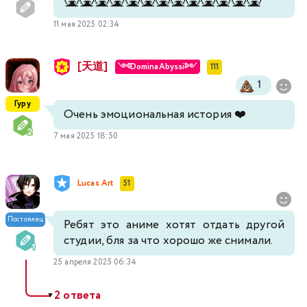
🤮
🤮
🤮
🤮
🤮
🤮
🤮
🤮
🤮
🤮
🤮
🤮
🤮
11 мая 2025 02:34
[天道]
༺DominaAbyssi༻
111
1
Гуру
Очень эмоциональная история ❤️
7 мая 2025 18:50
Lucas Art
51
Постоялец
Ребят это аниме хотят отдать другой
студии, бля за что хорошо же снимали.
25 апреля 2025 06:34
2 ответа
▼