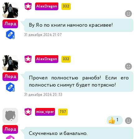
AlexDragon
332
Лорд
Ву Яо по книги намного красивее!
31 декабря 2024 21:07
AlexDragon
332
Лорд
Прочел полностью ранобэ! Если его
полностью снимут будет потрясно!
31 декабря 2024 20:53
mixa_viper
757
1
Лорд
Скучненько и банально.