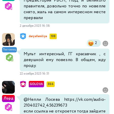
Предыстория РБСН, ПВД и Великого
правителя, довольно точно по новелле
снято, жаль на самом интересном месте
прервали
2 декабря 2025 16:58
daryafamiliya
108
2
Постоялец
Мульт интересный, ГГ красавчик , с
девушкой ему повезло. В общем, жду
проду.
22 ноября 2025 16:51
GOLOVA
864
Лорд
@Нелли Лосева
https://vk.com/audio-
210402742_456239673
если ссылка не откроется тогда зайдите