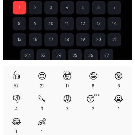
1
2
3
4
5
6
7
8
9
10
11
12
13
14
15
16
17
18
19
20
21
22
23
24
25
26
27
👍
😍
🤯
🤪
😲
57
21
17
8
8
👎
🔪
😡
😴
😭
4
3
3
2
1
😂
👶
1
1