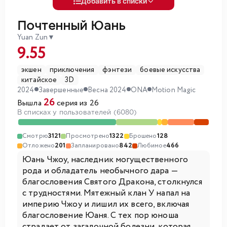
Добавить в списки
Почтенный Юань
Yuan Zun
▼
9.55
экшен
приключения
фэнтези
боевые искусства
китайское
3D
2024
Завершенные
Весна 2024
ONA
Motion Magic
26
Вышла
серия из 26
В списках у пользователей (6080)
Смотрю
3121
Просмотрено
1322
Брошено
128
Отложено
201
Запланировано
842
Любимое
466
Юань Чжоу, наследник могущественного
рода и обладатель необычного дара —
благословения Святого Дракона, столкнулся
с трудностями. Мятежный клан У напал на
империю Чжоу и лишил их всего, включая
благословение Юаня. С тех пор юноша
страдает от загадочной болезни, которая