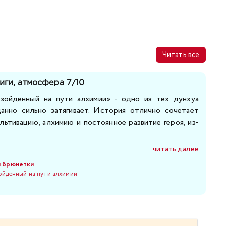
Читать все
иги, атмосфера 7/10
зойденный на пути алхимии» - одно из тех дунхуа
анно сильно затягивает. История отлично сочетает
льтивацию, алхимию и постоянное развитие героя, из-
читать далее
и брюнетки
ойденный на пути алхимии