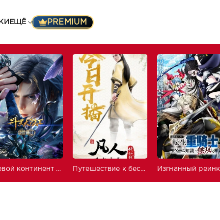
PREMIUM
КИ
ЕЩЁ
Боевой континент 2: Непревзойдённый клан Тан
Путешествие к бессмертию