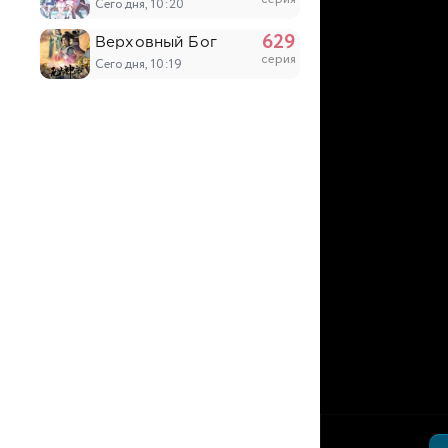
Сегодня, 10:20
629
Верховный Бог
серия
Сегодня, 10:19
52
Цзычуань 2
серия
Сегодня, 10:04
6
Монстрик Карамелька
серия
Вчера, 20:47
7
Необыкновенный неудачник: Дневник перер
серия
Вчера, 20:20
6
Табакошка
серия
Вчера, 20:06
6
Дара из Рэйвы
серия
Вчера, 19:34