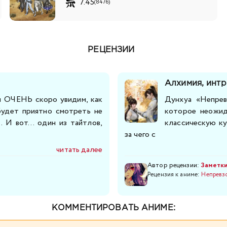
7.45
(8476)
РЕЦЕНЗИИ
Алхимия, интр
ми ОЧЕНЬ скоро увидим, как
Дунхуа «Непрев
будет приятно смотреть не
которое неожид
. И вот... один из тайтлов,
классическую ку
за чего с
читать далее
Автор рецензии:
Заметк
Рецензия к аниме:
Непревз
КОММЕНТИРОВАТЬ АНИМЕ: