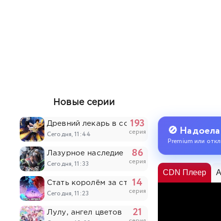
Новые серии
193
Древний лекарь в современном городе
🚫 Надоела
серия
Сегодня, 11:44
Premium или откл
86
Лазурное наследие
серия
Сегодня, 11:33
CDN Плеер
A
14
Стать королём за сто дней
серия
Сегодня, 11:23
21
Лулу, ангел цветов
серия