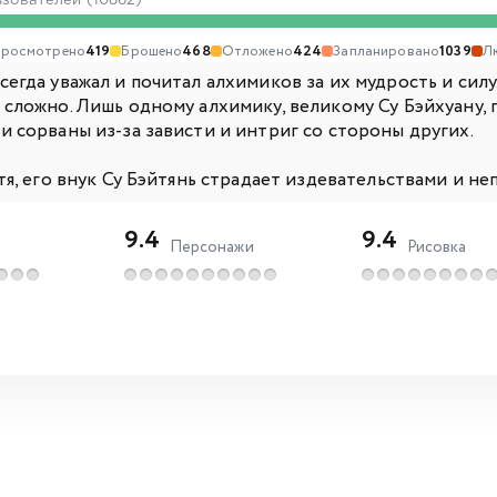
ьзователей (10862)
росмотрено
419
Брошено
468
Отложено
424
Запланировано
1039
Л
сегда уважал и почитал алхимиков за их мудрость и сил
сложно. Лишь одному алхимику, великому Су Бэйхуану, 
и сорваны из-за зависти и интриг со стороны других.
тя, его внук Су Бэйтянь страдает издевательствами и неп
9.4
9.4
Персонажи
Рисовка