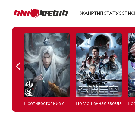
ЖАНР
ТИП
СТАТУС
СПИС
Противостояние святого
Поглощенная звезда