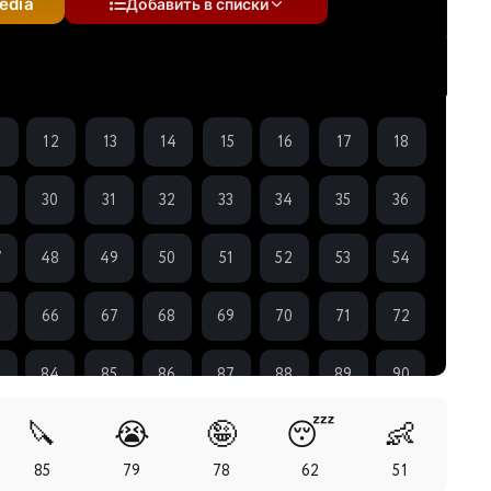
edia
Добавить в списки
1
12
13
14
15
16
17
18
9
30
31
32
33
34
35
36
7
48
49
50
51
52
53
54
5
66
67
68
69
70
71
72
3
84
85
86
87
88
89
90
🔪
😭
🤪
😴
👶
1
102
103
104
105
106
107
108
85
79
78
62
51
9
120
121
122
123
124
125
126