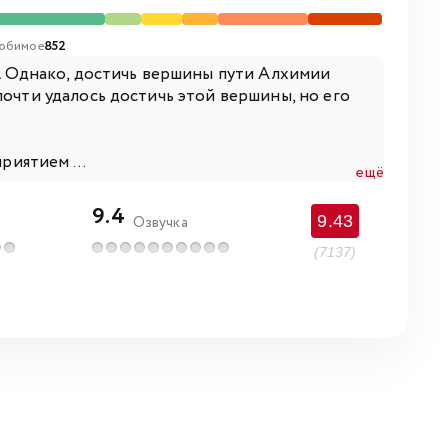
юбимое
852
у. Однако, достичь вершины пути Алхимии
почти удалось достичь этой вершины, но его
риятием ...
ещё
9.4
9.43
Озвучка
(7137)