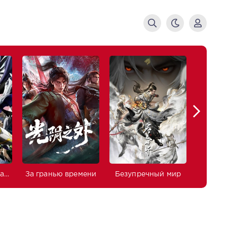
Изгнанный реинкарнированный тяжёлый рыцарь не имеет себе равных в знаниях игры
За гранью времени
Безупречный мир