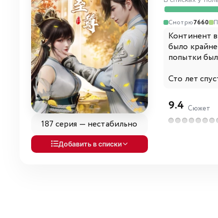
В списках у пол
Смотрю
7660
П
Континент в
было крайне 
попытки был
Сто лет спус
9.4
Сюжет
187 серия —
нестабильно
Добавить в списки