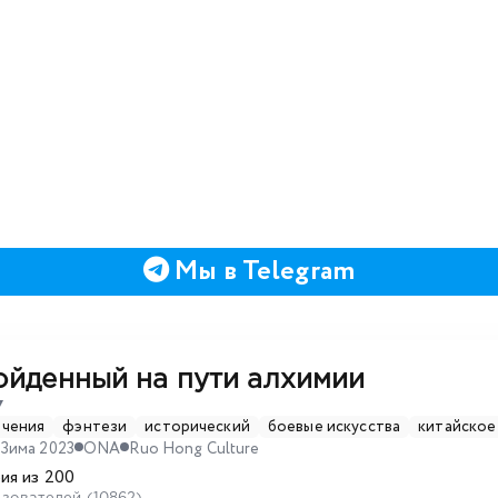
Мы в Telegram
ойденный на пути алхимии
▼
ючения
фэнтези
исторический
боевые искусства
китайское
Зима 2023
ONA
Ruo Hong Culture
ия из 200