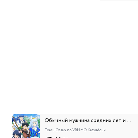
127
128
145
146
163
164
Обычный мужчина средних лет и его журнал активности в VRMMO
Toaru Ossan no VRMMO Katsudouki