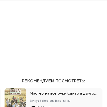
129
130
131
132
133
134
135
136
13
147
148
149
150
151
152
153
154
15
165
166
167
168
169
170
171
172
17
181
182
183
184
185
РЕКОМЕНДУЕМ ПОСМОТРЕТЬ:
Мастер на все руки Сайто в другом мире
Benriya Saitou-san, Isekai ni Iku