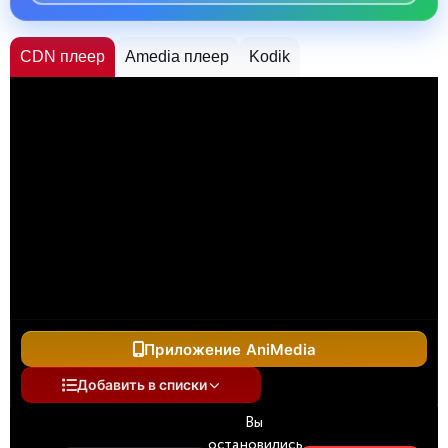
CDN плеер
Amedia плеер
Kodik
Приложение AniMedia
Добавить в списки
Вы
остановились