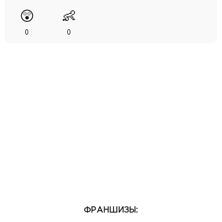
😲
👶
0
0
ФРАНШИЗЫ: