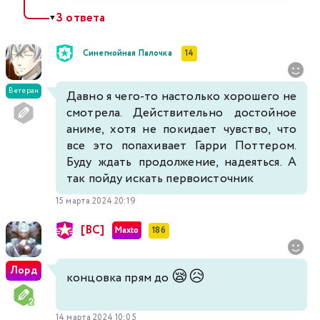
3 ответа
▼
Синегнойная Палочка
14
Ветеран
Давно я чего-то настолько хорошего не
смотрела. Действительно достойное
аниме, хотя не покидает чувство, что
все это попахивает Гарри Поттером.
Буду ждать продолжение, надеяться. А
так пойду искать первоисточник
15 марта 2024 20:19
[BC]
Maxto
186
Лорд
😪
😥
концовка прям до
14 марта 2024 10:05