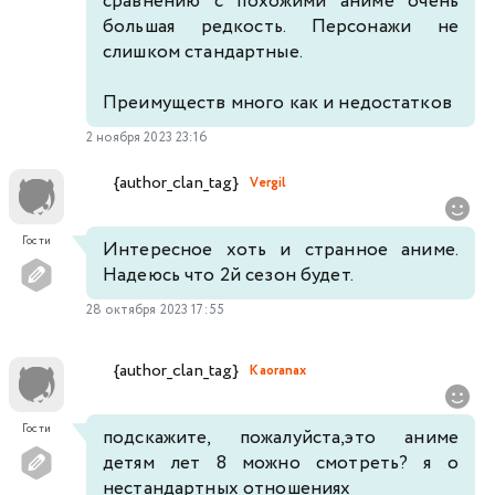
сравнению с похожими аниме очень
большая редкость. Персонажи не
слишком стандартные.
Преимуществ много как и недостатков
2 ноября 2023 23:16
{author_clan_tag}
Vergil
Гости
Интересное хоть и странное аниме.
Надеюсь что 2й сезон будет.
28 октября 2023 17:55
{author_clan_tag}
Kaoranax
Гости
подскажите, пожалуйста,это аниме
детям лет 8 можно смотреть? я о
нестандартных отношениях