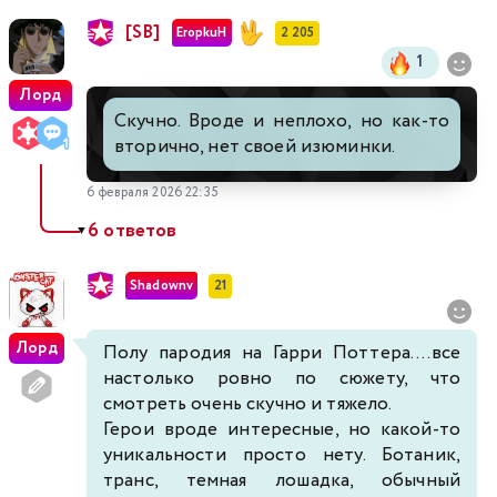
[SB]
EropkuH
2 205
1
Лорд
Скучно. Вроде и неплохо, но как-то
вторично, нет своей изюминки.
6 февраля 2026 22:35
6 ответов
▼
Shadownv
21
Лорд
Полу пародия на Гарри Поттера....все
настолько ровно по сюжету, что
смотреть очень скучно и тяжело.
Герои вроде интересные, но какой-то
уникальности просто нету. Ботаник,
транс, темная лошадка, обычный