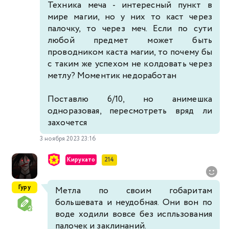
Техника меча - интересный пункт в
мире магии, но у них то каст через
палочку, то через меч. Если по сути
любой предмет может быть
проводником каста магии, то почему бы
с таким же успехом не колдовать через
метлу? Моментик недоработан
Поставлю 6/10, но анимешка
одноразовая, пересмотреть вряд ли
захочется
3 ноября 2023 23:16
Кирукато
214
Гуру
Метла по своим гобаритам
большевата и неудобная. Они вон по
воде ходили вовсе без испльзования
палочек и заклинаний.