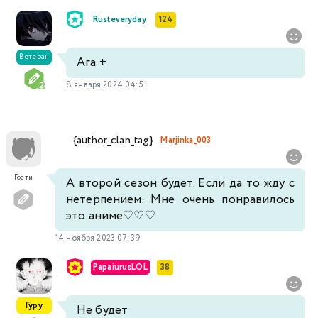
Rusteveryday
124
Ветеран
Ага +
8 января 2024 04:51
{author_clan_tag}
Marjinka_003
Гости
А второй сезон будет. Если да то жду с
нетерпением. Мне очень понравилось
это аниме♡♡♡
14 ноября 2023 07:39
PapaiurusLOL
38
Гуру
Не будет