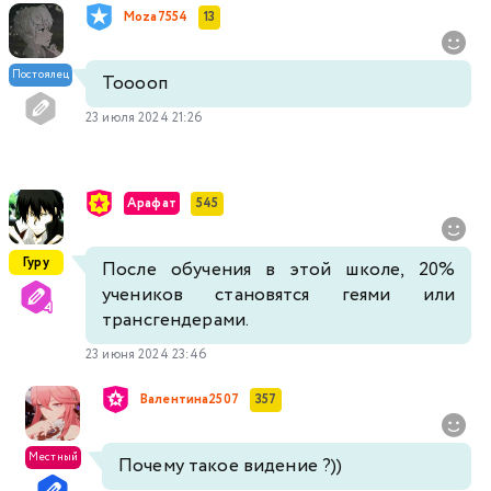
Moza7554
13
Постоялец
Тооооп
23 июля 2024 21:26
Арафат
545
Гуру
После обучения в этой школе, 20%
учеников становятся геями или
трансгендерами.
23 июня 2024 23:46
Валентина2507
357
Местный
Почему такое видение ?))