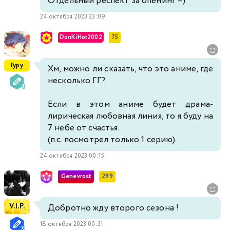
Отдельный респект за опенинг =)
24 октября 2023 23:09
DonKiHot2002
75
Гуру
Хм, можно ли сказать, что это аниме, где
несколько ГГ?
Если в этом аниме будет драма-
лирическая любовная линия, то я буду на
7 небе от счастья.
(п.с. посмотрел только 1 серию).
24 октября 2023 00:15
Genevrost
299
V.I.P.
Добротно жду второго сезона !
18 октября 2023 00:31