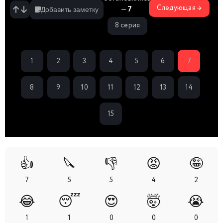
Следующая →
—
7
Добавить заметку
8 серия
1
2
3
4
5
6
7
8
9
10
11
12
13
14
15
👍
🔪
👎
😡
🤪
7
5
5
4
2
😂
😴
😍
🤯
😭
1
1
0
0
0