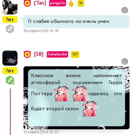
[Tan]
pongolin
16
Гуру
Гг слабее обычного но очень умен
16 апреля 2024 14:41
[SB]
Kamalander
137
Гуру
Классное аниме напоминает
атмосферой , окружением Гарри
Поттера
надеюсь что
будет второй сезон
13 апреля 2024 22:57