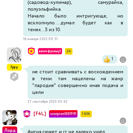
(садовод-кулинар), самурайка,
полуэльфийка.
Начало было интригующе, но
всхлопнуло....думал будет как в
тенях...5 из 10.
16 января 2025 09:51
ааммфукяыу1
24
1
Гуру
не стоит сравнивать с восхождением
в тени. там нацелены на жанр
"пародия" совершенно иная подача и
цели
27 сентября 2025 00:43
[F4L]
scorpion1031991
1 636
Лорд
фигня сюжет и гг не далеко ушёл.