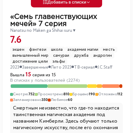
Добавить в списки
«Семь главенствующих
мечей»
7 серия
Nanatsu no Maken ga Shihai suru
▼
7.6
экшен
фэнтези
школа
академия магии
месть
вымышленный мир
самураи
дружба
андрогин
достижение цели
эльфы
2023
Завершенные
Лето 2023
ТВ-сериал
J.C.Staff
15
Вышла
серия из 15
В списках у пользователей (2274)
Смотрю
752
Просмотрено
810
Брошено
190
Отложено
112
Запланировано
350
Любимое
60
Смертным неизвестно, что где-то находится
таинственная магическая академия под
названием Кимберли. Здесь обучают только
магическому искусству, после его окончания