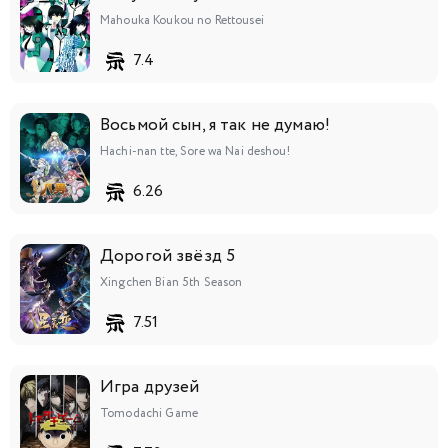
Mahouka Koukou no Rettousei
7.4
Восьмой сын, я так не думаю!
Hachi-nan tte, Sore wa Nai deshou!
6.26
Дорогой звёзд 5
Xingchen Bian 5th Season
7.51
Игра друзей
Tomodachi Game