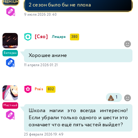
PREMIUM
2 сезон было бы не плоха
9 июля 2026 20:40
[Сяо]
Лещара
380
Ветеран
Хорошее аниме
11 апреля 2026 01:21
Prais
832
1
Местный
Школа магии это всегда интересно!
Если убрали только одного и шести это
означает что ещё пять частей выйдет?
25 февраля 2026 19:49