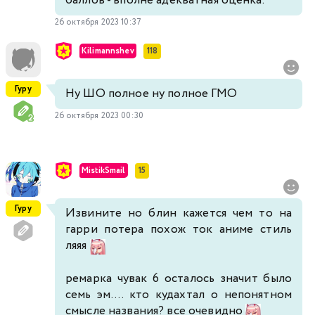
баллов - вполне адекватная оценка.
26 октября 2023 10:37
Kilimannshev
118
Гуру
Ну ШО полное ну полное ГМО
26 октября 2023 00:30
MistikSmail
15
Гуру
Извините но блин кажется чем то на
гарри потера похож ток аниме стиль
ляяя
ремарка чувак 6 осталось значит было
семь эм.... кто кудахтал о непонятном
смысле названия? все очевидно