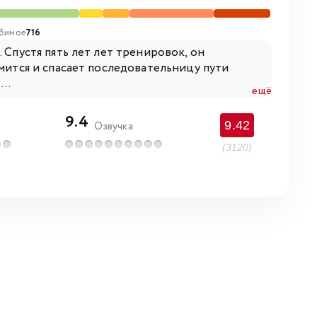
бимое
716
 Спустя пять лет лет тренировок, он
омится и спасает последовательницу пути
..
ещё
9.4
9.42
Озвучка
(3120)