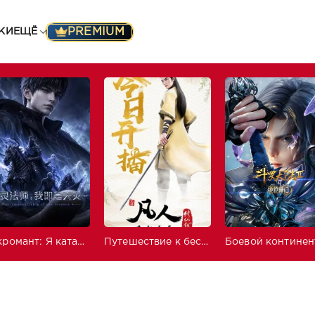
PREMIUM
КИ
ЕЩЁ
Некромант: Я катастрофа
Путешествие к бессмертию