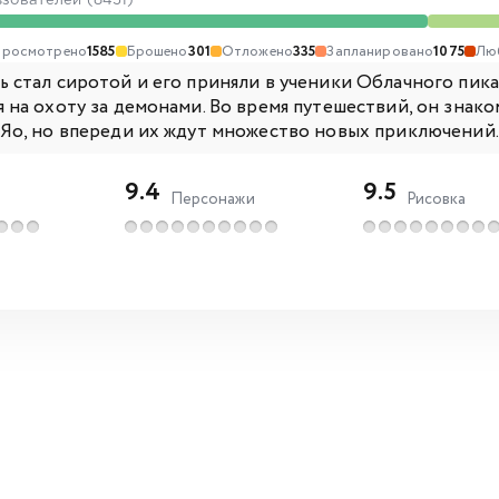
ьзователей (8451)
Просмотрено
1585
Брошено
301
Отложено
335
Запланировано
1075
Лю
 стал сиротой и его приняли в ученики Облачного пика.
 на охоту за демонами. Во время путешествий, он знак
 Яо, но впереди их ждут множество новых приключений..
9.4
9.5
Персонажи
Рисовка