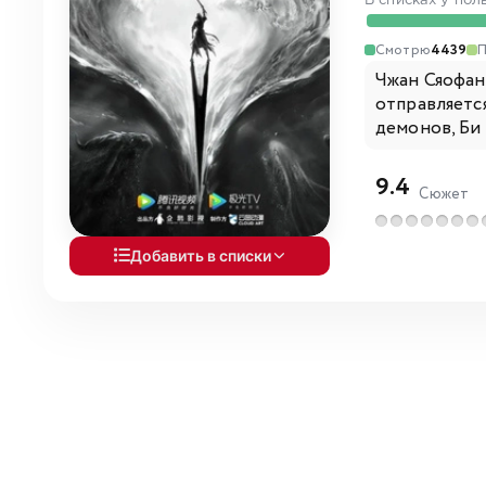
В списках у пол
Смотрю
4439
Чжан Сяофань
отправляется
демонов, Би
9.4
Сюжет
Добавить в списки