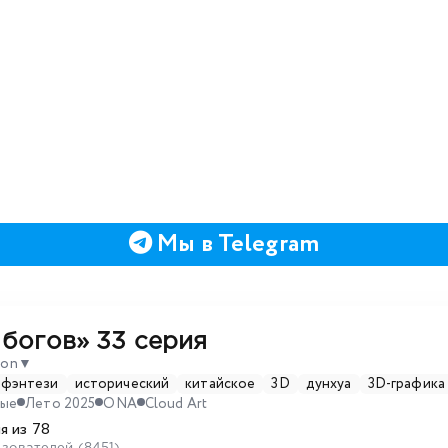
Мы в Telegram
 богов»
33 серия
son
▼
фэнтези
исторический
китайское
3D
дунхуа
3D-графика
ные
Лето 2025
ONA
Cloud Art
я из 78