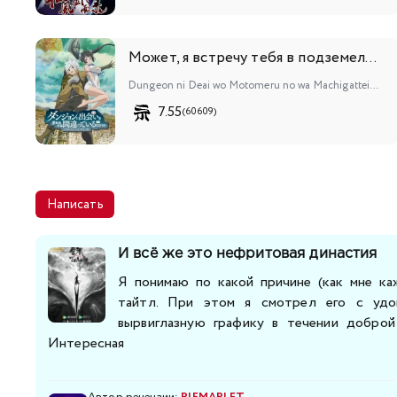
Может, я встречу тебя в подземелье?
Dungeon ni Deai wo Motomeru no wa Machigatteiru Darou ka
7.55
(60609)
Написать
И всё же это нефритовая династия
Я понимаю по какой причине (как мне ка
тайтл. При этом я смотрел его с удо
вырвиглазную графику в течении доброй
Интересная