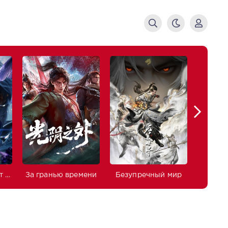
Боевой континент 2: Непревзойдённый клан Тан
За гранью времени
Безупречный мир