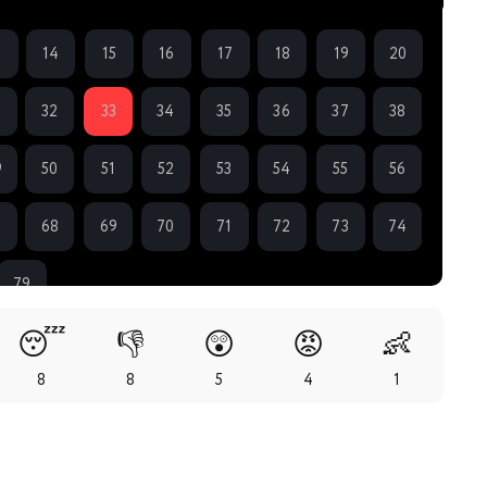
3
14
15
16
17
18
19
20
32
33
34
35
36
37
38
9
50
51
52
53
54
55
56
7
68
69
70
71
72
73
74
79
😴
👎
😲
😡
👶
8
8
5
4
1