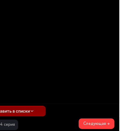
авить в списки
Следующая →
34 серия