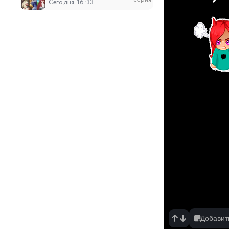
Сегодня, 16:33
17
Власть книжного червя: Приёмная дочь ло
серия
Сегодня, 14:00
9
Сказания о демонах и богах 10
серия
Сегодня, 12:42
6
День моего вознесения
серия
Сегодня, 11:56
192
Несравненный боевой дух
серия
Сегодня, 11:56
22
Лулу, ангел цветов
серия
Сегодня, 11:55
Добавит