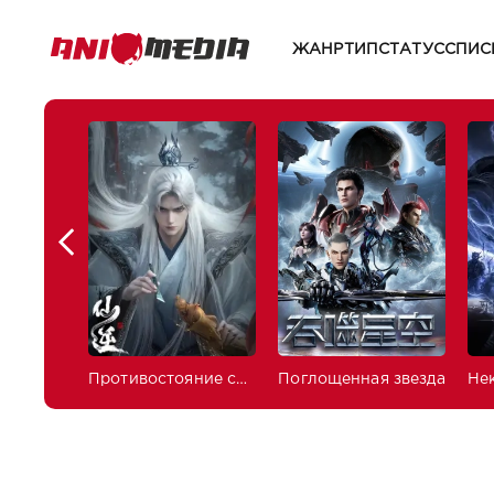
ЖАНР
ТИП
СТАТУС
СПИС
Противостояние святого
Поглощенная звезда