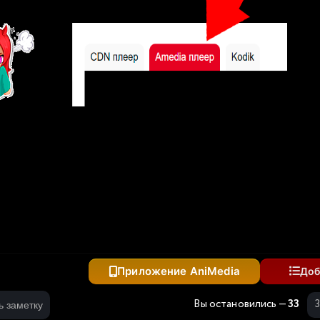
рда
Приложение AniMedia
Доб
Вы остановились —
33
ь заметку