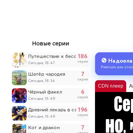
Новые серии
186
Путешествие к бессмертию
🚫 Надоела
серия
Сегодня, 18:47
Premium или откл
7
Шатёр чародея
серия
Сегодня, 18:34
CDN плеер
A
6
Чёрный факел
серия
Сегодня, 16:49
196
Древний лекарь в современном городе
серия
Сегодня, 16:49
7
Кот и дракон
серия