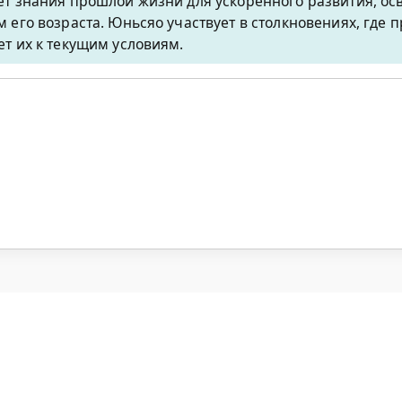
ет знания прошлой жизни для ускоренного развития, о
 его возраста. Юньсяо участвует в столкновениях, где 
ет их к текущим условиям.