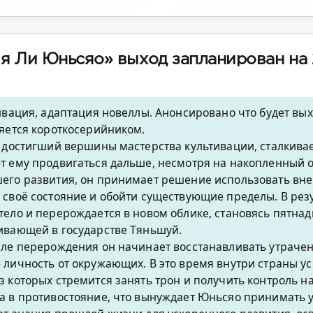
я Ли Юньсяо» выход запланирован на 
ивация, адаптация новеллы. Анонсировано что будет вых
ляется короткосерийником.
, достигший вершины мастерства культивации, сталкива
т ему продвигаться дальше, несмотря на накопленный о
его развития, он принимает решение использовать в
 своё состояние и обойти существующие пределы. В резу
тело и перерождается в новом облике, становясь пятна
ивающей в государстве Тяньшуй.
сле перерождения он начинает восстанавливать утраче
 личность от окружающих. В это время внутри страны 
з которых стремится занять трон и получить контроль н
а в противостояние, что вынуждает Юньсяо принимать у