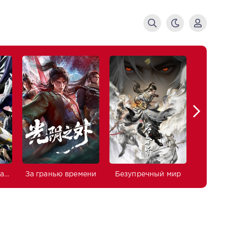
Изгнанный реинкарнированный тяжёлый рыцарь не имеет себе равных в знаниях игры
За гранью времени
Безупречный мир