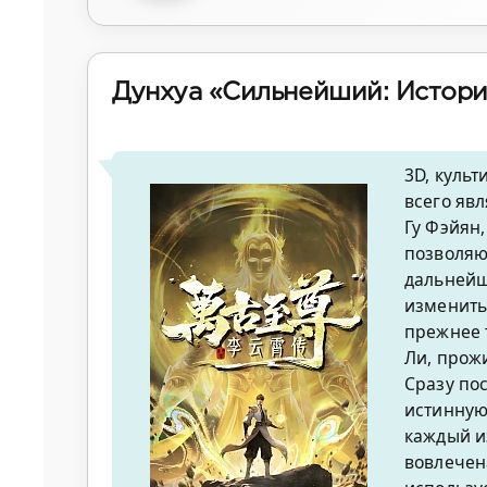
Дунхуа «Сильнейший: Истори
3D, культ
всего яв
Гу Фэйян
позволяю
дальнейш
изменить
прежнее 
Ли, прож
Сразу по
истинную
каждый и
вовлечен