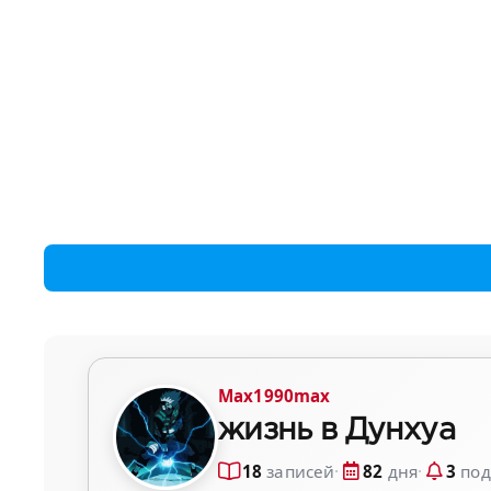
Max1990max
жизнь в Дунхуа
18
записей
·
82
дня
·
3
под