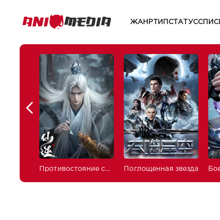
ЖАНР
ТИП
СТАТУС
СПИС
Противостояние святого
Поглощенная звезда