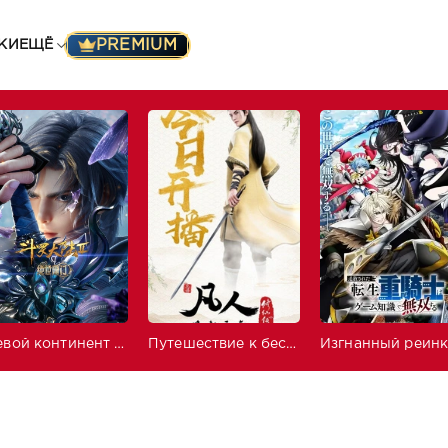
PREMIUM
КИ
ЕЩЁ
Боевой континент 2: Непревзойдённый клан Тан
Путешествие к бессмертию