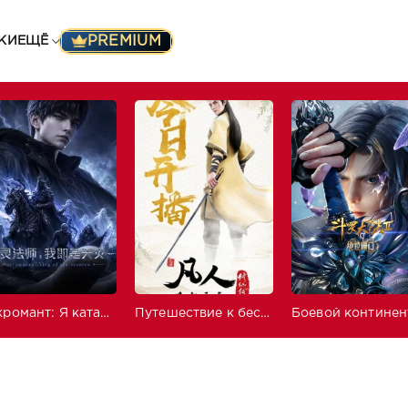
PREMIUM
КИ
ЕЩЁ
Некромант: Я катастрофа
Путешествие к бессмертию