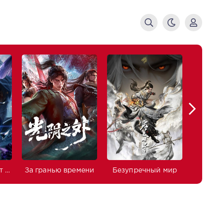
Боевой континент 2: Непревзойдённый клан Тан
За гранью времени
Безупречный мир