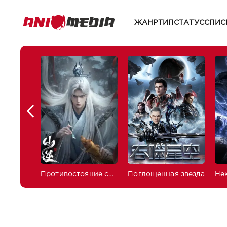
ЖАНР
ТИП
СТАТУС
СПИС
Противостояние святого
Поглощенная звезда