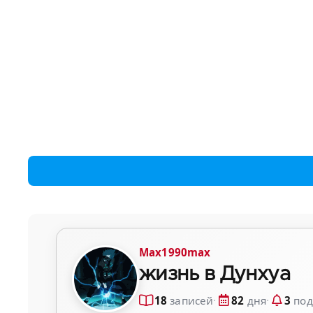
Max1990max
жизнь в Дунхуа
18
записей
·
82
дня
·
3
под