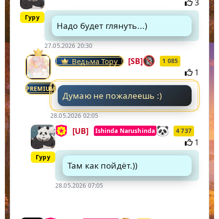
3
Гуру
Надо будет глянуть...)
27.05.2026 20:30
[SB]
Ведьма Тору
1 085
1
PREMIUM
Думаю не пожалеешь :)
28.05.2026 02:05
[UB]
Ishinda Narushinda
4 737
1
Гуру
Там как пойдёт.))
28.05.2026 07:05