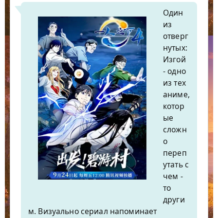
Один
из
отверг
нутых:
Изгой
- одно
из тех
аниме,
котор
ые
сложн
о
переп
утать с
чем -
то
други
м. Визуально сериал напоминает