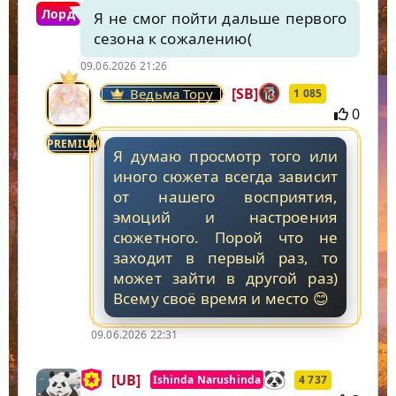
Лорд
Я не смог пойти дальше первого
сезона к сожалению(
09.06.2026 21:26
[SB]
Ведьма Тору
1 085
0
PREMIUM
Я думаю просмотр того или
иного сюжета всегда зависит
от нашего восприятия,
эмоций и настроения
сюжетного. Порой что не
заходит в первый раз, то
может зайти в другой раз)
Всему своё время и место 😊
09.06.2026 22:31
[UB]
Ishinda Narushinda
4 737