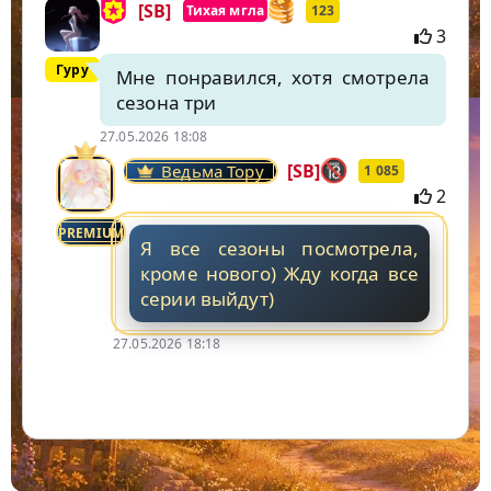
[SB]
Тихая мгла
123
3
Гуру
Мне понравился, хотя смотрела
сезона три
27.05.2026 18:08
[SB]
Ведьма Тору
1 085
2
PREMIUM
Я все сезоны посмотрела,
кроме нового) Жду когда все
серии выйдут)
27.05.2026 18:18