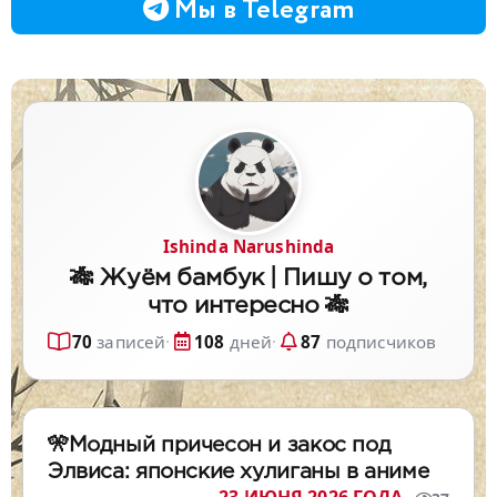
Мы в Telegram
Ishinda Narushinda
🎋 Жуём бамбук | Пишу о том,
что интересно 🎋
70
записей
·
108
дней
·
87
подписчиков
🎌Модный причесон и закос под
Элвиса: японские хулиганы в аниме