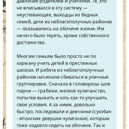
давление родителей и учителей. Те, кто
не вписывался в эту систему —
неуспевающие, выходцы из бедных
семей, дети из неблагополучных районов
— оказывались на обочине жизни. Им
нечего было терять, кроме собственного
достоинства.
Многим семьям было просто не по
карману учить детей в престижных
школах. И ребята из неблагополучных
районов начинали сбиваться в уличные
группировки. Сначала в головорезы шли
парни — грабежи, мелкое хулиганство,
попытки выжить и хоть как-то улучшить
свои условия. А за ними, довольно
быстро, последовали и девчонки (cукэбан
- японcкие девушки-хулиганки), которым
тоже надоело сидеть на обочине. Так и