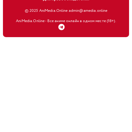
© 2025 AniMedia.Online admin@amedia.online
AniMedia.Online - Все аниме онлайн в одном месте (18+).