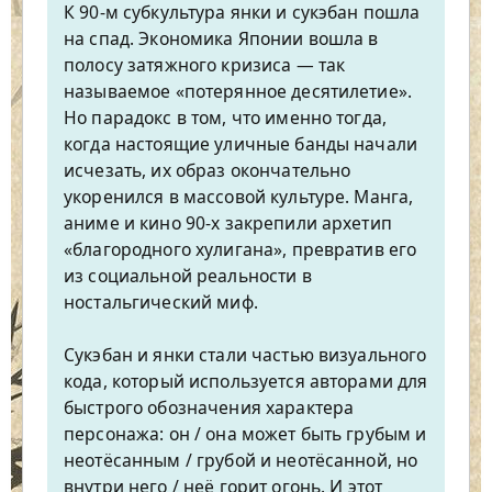
К 90-м субкультура янки и сукэбан пошла
на спад. Экономика Японии вошла в
полосу затяжного кризиса — так
называемое «потерянное десятилетие».
Но парадокс в том, что именно тогда,
когда настоящие уличные банды начали
исчезать, их образ окончательно
укоренился в массовой культуре. Манга,
аниме и кино 90-х закрепили архетип
«благородного хулигана», превратив его
из социальной реальности в
ностальгический миф.
Сукэбан и янки стали частью визуального
кода, который используется авторами для
быстрого обозначения характера
персонажа: он / она может быть грубым и
неотёсанным / грубой и неотёсанной, но
внутри него / неё горит огонь. И этот