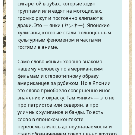
сигаретой в зубах, которые ходят
группами или ездят на мотоциклах,
громко ржут и постоянно влипают в
драки. Это — янки (ヤンキー). Японские
хулиганы, которые стали полноценным
культурным феноменом и частыми
гостями в аниме.
Само слово «янки» хорошо знакомо
нашему человеку по американским
фильмам и стереотипному образу
американцев за рубежом. Но в Японии
это слово приобрело совершенно иное
значение и окраску. Там «янки» — это не
про патриотов или северян, а про
уличных хулиганов и банды. То есть
слово в японском контексте
переосмыслилось до неузнаваемости и
стало обозначением совершенно другого