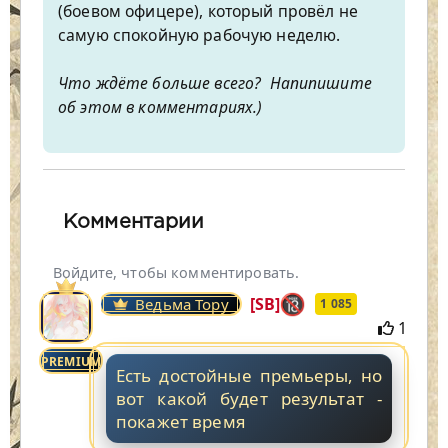
(боевом офицере), который провёл не
самую спокойную рабочую неделю.
Что ждёте больше всего? Напипишите
об этом в комментариях.)
Комментарии
Войдите, чтобы комментировать.
[SB]
Ведьма Тору
1 085
1
PREMIUM
Есть достойные премьеры, но
вот какой будет результат -
покажет время