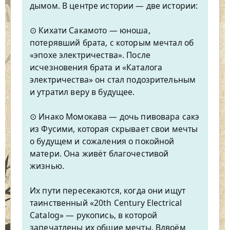
дымом. В центре истории — две истории:
⊙ Кихати Сакамото — юноша,
потерявший брата, с которым мечтал об
«эпохе электричества». После
исчезновения брата и «Каталога
электричества» он стал подозрительным
и утратил веру в будущее.
⊙ Инако Момокава — дочь пивовара сакэ
из Фусими, которая скрывает свои мечты
о будущем и сожаления о покойной
матери. Она живёт благочестивой
жизнью.
Их пути пересекаются, когда они ищут
таинственный «20th Century Electrical
Catalog» — рукопись, в которой
запечатлены их общие мечты. Вдвоём