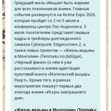
Грядущий июль обещает быть жарким
для всех поклонников аниме. Главные
события развернутся на Anime Expo 2026,
которая пройдёт со 2 по 5 июля в
конференц-центре Лос-Анджелеса. 3
июля посетителям представят первые
кадры и трейлеры долгожданного
сиквела Cyberpunk: Edgerunners 2, а
также новых проектов — «Жизнь ведьмы
в Монголии» (Tenmaku no Jādūgar),
«Чёрный факел» (о нём я уже
рассказывал) и аниме-адаптации
культовой манги «Магический рыцарь
Раэрт». Кроме того, в рамках
мероприятия покажут первые два
эпизода аниме «Искры завтрашнего
дня».
«Жизнь ведьмы в Монголии» (Tenmaku