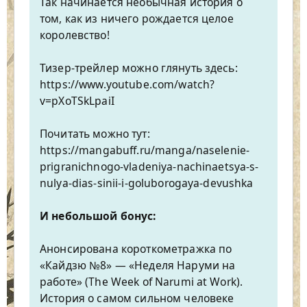
Так начинается необычная история о
том, как из ничего рождается целое
королевство!
Тизер-трейлер можно глянуть здесь:
https://www.youtube.com/watch?
v=pXoTSkLpaiI
Почитать можно тут:
https://mangabuff.ru/manga/naselenie-
prigranichnogo-vladeniya-nachinaetsya-s-
nulya-dias-sinii-i-goluborogaya-devushka
И небольшой бонус:
Анонсирована короткометражка по
«Кайдзю №8» — «Неделя Наруми на
работе» (The Week of Narumi at Work).
История о самом сильном человеке