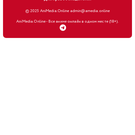
© 2025 AniMedia.Online admin@amedia.online
AniMedia.Online - Все аниме онлайн в одном месте (18+).