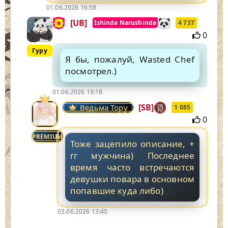
01.06.2026 16:58
[UB]
Ishinda Narushinda
4 737
0
Гуру
Я бы, пожалуй, Wasted Chef
посмотрел.)
01.06.2026 19:18
[SB]
Ведьма Тору
1 085
0
PREMIUM
Тоже зацепило описание, +
гг мужчина) Последнее
время часто встречаются
девушки повара в основном
попавшие куда либо)
03.06.2026 13:40