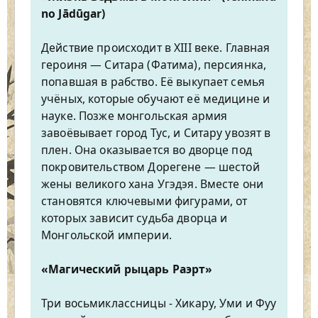
no Jādūgar)
Действие происходит в XIII веке. Главная
героиня — Ситара (Фатима), персиянка,
попавшая в рабство. Её выкупает семья
учёных, которые обучают её медицине и
науке. Позже монгольская армия
завоёвывает город Тус, и Ситару увозят в
плен. Она оказывается во дворце под
покровительством Дорегене — шестой
жены великого хана Угэдэя. Вместе они
становятся ключевыми фигурами, от
которых зависит судьба дворца и
Монгольской империи.
«Магический рыцарь Раэрт»
Три восьмиклассницы - Хикару, Уми и Фуу