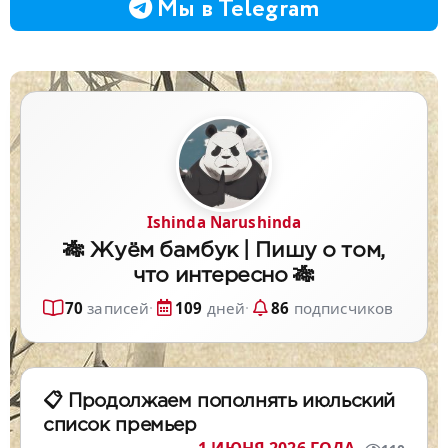
Мы в Telegram
Ishinda Narushinda
🎋 Жуём бамбук | Пишу о том,
что интересно 🎋
70
записей
·
109
дней
·
86
подписчиков
📋 Продолжаем пополнять июльский
список премьер