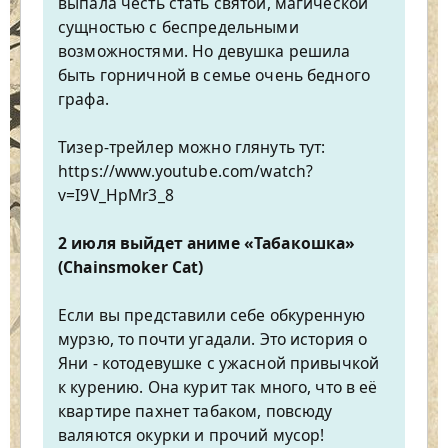
выпала честь стать святой, магической
сущностью с беспредельными
возможностями. Но девушка решила
быть горничной в семье очень бедного
графа.
Тизер-трейлер можно глянуть тут:
https://www.youtube.com/watch?
v=I9V_HpMr3_8
2 июля выйдет аниме «Табакошка»
(Chainsmoker Cat)
Если вы представили себе обкуренную
мурзю, то почти угадали. Это история о
Яни - котодевушке с ужасной привычкой
к курению. Она курит так много, что в её
квартире пахнет табаком, повсюду
валяются окурки и прочий мусор!