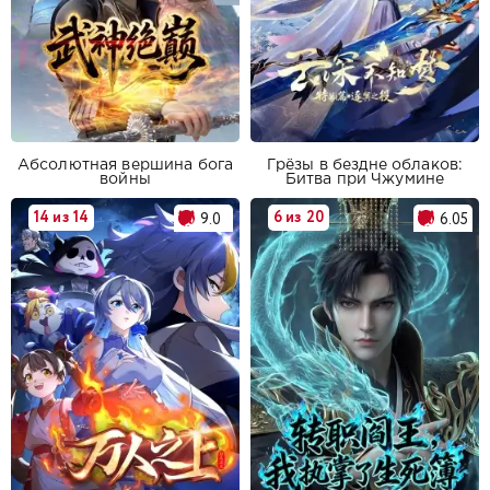
Абсолютная вершина бога
Грёзы в бездне облаков:
войны
Битва при Чжумине
14 из 14
6 из 20
9.0
6.05