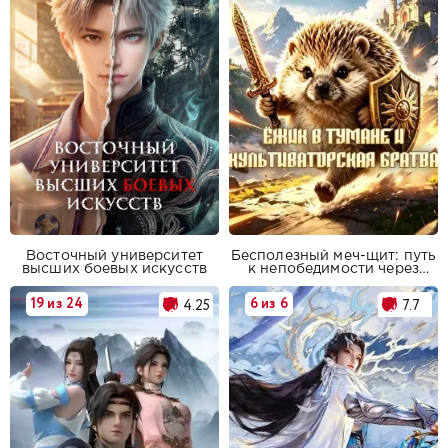
Восточный университет
Бесполезный меч-щит: путь
высших боевых искусств
к непобедимости через
бесконечную эволюцию
19 из 24
6 из 6
4.25
7.7