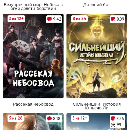
Безупречный мир: Небеса в
Древний бог
огне девяти бедствий
3 из 12+
8 из 34
9.42
8.39
Рассекая небосвод
Сильнейший: История
Юньсяо Ли
5 из 26
3 из 12+
8.18
3.56
99