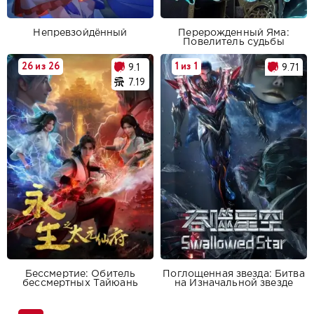
Непревзойдённый
Перерожденный Яма:
Повелитель судьбы
26 из 26
1 из 1
9.1
9.71
7.19
Бессмертие: Обитель
Поглощенная звезда: Битва
бессмертных Тайюань
на Изначальной звезде