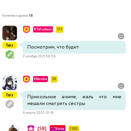
Комментариев
18
RTxFudeon
171
Гуру
Посмотрим, что будет
2 ноября 2021 06:56
Mikrobe
39
Гуру
Прикольное аниме, жаль что мне
мешали сматреть сёстры
6 марта 2020 20:16
[SB]
^_^Kirito
1 303