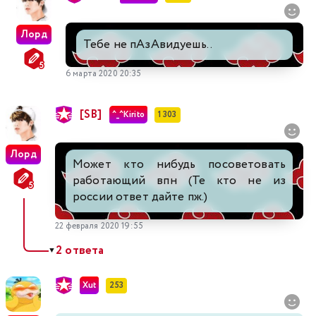
Лорд
Тебе не пАзАвидуешь..
6 марта 2020 20:35
[SB]
^_^Kirito
1 303
Лорд
Может кто нибудь посоветовать
работающий впн (Те кто не из
россии ответ дайте пж.)
22 февраля 2020 19:55
2 ответа
▼
Xut
253