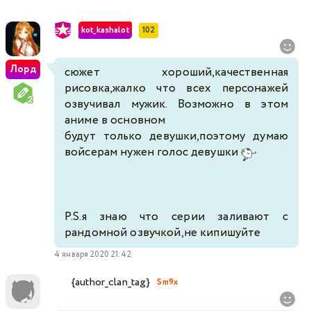
kot_kashalot
102
Лорд
сюжет хороший,качественная
рисовка,жалко что всех персонажей
озвучивал мужик. Возможно в этом
аниме в основном
будут только девушки,поэтому думаю
войсерам нужен голос девушки
P.S.я знаю что серии заливают с
рандомной озвучкой,не кипишуйте
4 января 2020 21:42
{author_clan_tag}
Sm9x