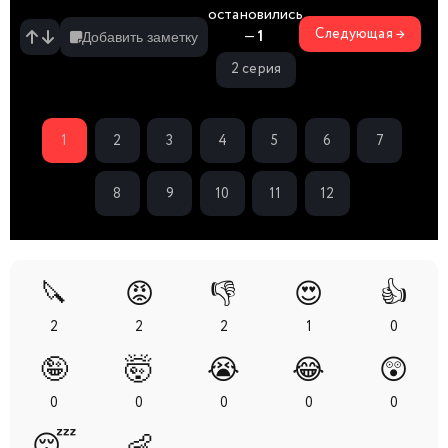
остановились
Следующая →
—
1
Добавить заметку
2 серия
1
2
3
4
5
6
7
8
9
10
11
12
🔪
😡
👎
😍
👍
2
2
2
1
0
🤪
🤯
😭
😂
😲
0
0
0
0
0
😴
👶