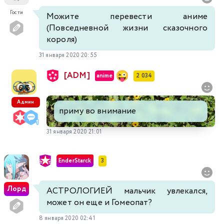
Гости
Можите перевести аниме
(Повседневной жизни сказочного
короля)
31 января 2020 20:55
[ADM]
anime
2 034
Админ
приму во внимание
31 января 2020 21:01
EnderStarck
3
Лорд
АСТРОЛОГИЕЙ мальчик увлекался,
может он еще и Гомеопат?
8 января 2020 02:41