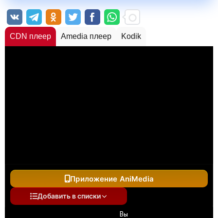
CDN плеер
Amedia плеер
Kodik
Приложение AniMedia
Добавить в списки
Вы