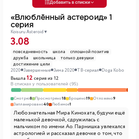
Добавить в списки
«Влюблённый астероид»
1
серия
Koisuru Asteroid
▼
3.08
повседневность
школа
сплошной позитив
дружба
школьница
только девушки
достижение цели
2020
Завершенные
Зима 2020
ТВ-сериал
Doga Kobo
12
Вышла
серия из 12
В списках у пользователей (95)
Смотрю
8
Просмотрено
18
Брошено
19
Отложено
9
Запланировано
40
Любимое
1
Любознательная Мира Кинохата, будучи ещё
маленькой девочкой, сдружилась с
мальчиком по имени Ао. Парнишка увлекался
астрологией и рассказал девочке о том, что