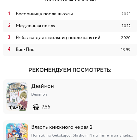
Бессонница после школы
2023
Медленная петля
2022
Рыбалка для школьниц после занятий
2020
Ван-Пис
1999
РЕКОМЕНДУЕМ ПОСМОТРЕТЬ:
Дэаймон
Deaimon
7.56
Власть книжного червя 2
Honzuki no Gekokujou: Shisho ni Naru Tame ni wa Shudan wo Erandeiraremasen 2nd Season