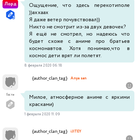
Лорд
Ощущение, что здесь перекотиполе
))аххаах
Я даже ветер почувствовал))
Никто не смотрит из-за двух девочек?
Я ещё не смотрел, но надеюсь что
будет схоже с аниме про братьев
космонавтов. Хотя понимаю,что в
космос дети врят ли полетят.
8 февраля 2020 06:18
{author_clan_tag}
Anya san
Гости
Милое, атмосферное аниме с яркими
красками)
1 февраля 2020 11:09
{author_clan_tag}
iJITEY