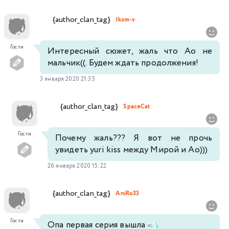
{author_clan_tag}
Ikom-v
Гости
Интересный сюжет, жаль что Ао не
мальчик((. Будем ждать продолжения!
3 января 2020 21:35
{author_clan_tag}
SpaceCat
Гости
Почему жаль??? Я вот не прочь
увидеть yuri kiss между Мирой и Ао​​​​​​​​​​​​)))
26 января 2020 15:22
{author_clan_tag}
AniRo33
Гости
Опа первая серия вышла