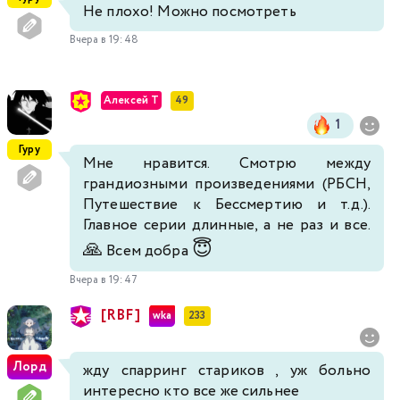
Не плохо! Можно посмотреть
Вчера в 19:48
Алексей Т
49
1
Гуру
Мне нравится. Смотрю между
грандиозными произведениями (РБСН,
Путешествие к Бессмертию и т.д.).
Главное серии длинные, а не раз и все.
🙏
😇
Всем добра
Вчера в 19:47
[RBF]
wka
233
Лорд
жду спарринг стариков , уж больно
интересно кто все же сильнее