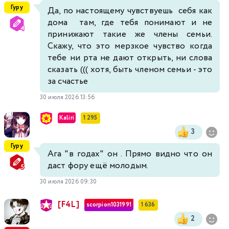
Гуру
Да, по настоящему чувствуешь себя как
дома там, где тебя понимают и не
принижают такие же члены семьи.
Скажу, что это мерзкое чувство когда
тебе ни рта не дают открыть, ни слова
сказать ((( хотя, быть членом семьи - это
за счастье
30 июля 2026 13:56
Kaliri
1 295
3
Гуру
Ага "в годах" он . Прямо видно что он
даст фору ещё молодым.
30 июля 2026 09:30
[F4L]
scorpion1031991
1 636
2