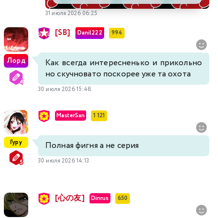
31 июля 2026 06:25
[SB]
Danil222
994
Лорд
Как всегда интересненько и прикольно
но скучновато поскорее уже та охота
30 июля 2026 15:48
MasterSan
1 121
Гуру
Полная фигня а не серия
30 июля 2026 14:13
[心の友]
Dinrus
650