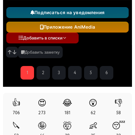
Подписаться на уведомления
Приложение AniMedia
Добавить в списки
Добавить заметку
1
2
3
4
5
6
👍
😍
😂
😲
👎
706
273
181
62
58
🔪
🤪
🤯
👶
😴