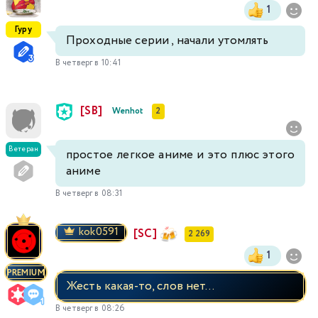
1
Гуру
Проходные серии , начали утомлять
В четверг в 10:41
[SB]
Wenhot
2
Ветеран
простое легкое аниме и это плюс этого
аниме
В четверг в 08:31
kok0591
[SC]
2 269
1
PREMIUM
Жесть какая-то, слов нет…
В четверг в 08:26