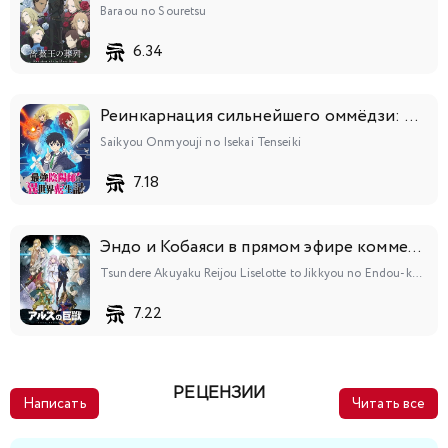
Baraou no Souretsu
6.34
Реинкарнация сильнейшего оммёдзи: Эти монстры слишком слабы по сравнению с моим ёкаем
Saikyou Onmyouji no Isekai Tenseiki
7.18
Эндо и Кобаяси в прямом эфире комментируют злодейку
Tsundere Akuyaku Reijou Liselotte to Jikkyou no Endou-kun to Kaisetsu no Kobayashi-san
7.22
РЕЦЕНЗИИ
Написать
Читать все