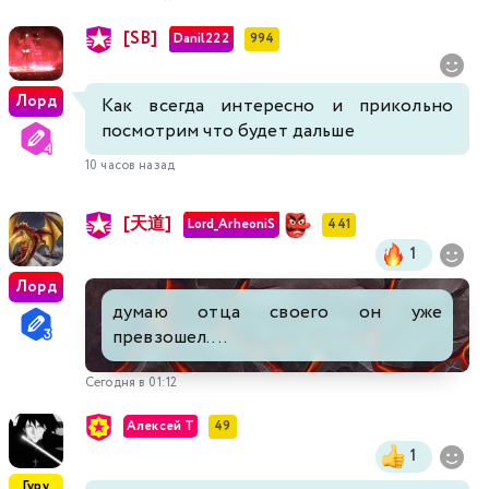
[SB]
Danil222
994
Лорд
Как всегда интересно и прикольно
посмотрим что будет дальше
10 часов назад
[天道]
Lord_ArheoniS
441
1
Лорд
думаю отца своего он уже
превзошел....
Сегодня в 01:12
Алексей Т
49
1
Гуру