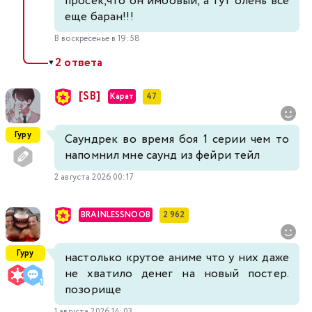
просек,что он имбовый, а тут олень все
еще баран!!!
В воскресенье в 19:58
2 ответа
▼
[SB]
Карат
47
Гуру
Саундрек во время боя 1 серии чем то
напомнил мне саунд из фейри тейл
2 августа 2026 00:17
BRAINLESSNOOB
2 962
Гуру
настолько крутое аниме что у них даже
не хватило денег на новый постер.
позорище
1 августа 2026 14:03