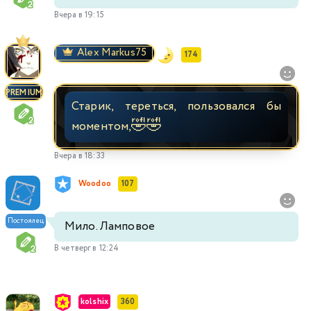
Вчера в 19:15
Alex Markus75
174
PREMIUM
Старик, тереться, пользовался бы
🤣
🤣
моментом,
Вчера в 18:33
Woodoo
107
Постоялец
Мило. Ламповое
В четверг в 12:24
kolshix
360