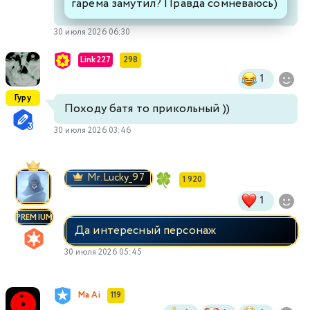
гарема замутил? Правда сомневаюсь)
30 июля 2026 06:30
Link227
298
1
Гуру
Походу батя то прикольный ))
30 июля 2026 03:46
Mr.Lucky_97
1 920
1
PREMIUM
Да интересный персонаж
30 июля 2026 05:45
Ma Ai
119