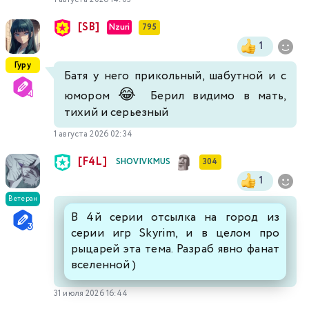
[SB]
Nzuri
795
1
Гуру
Батя у него прикольный, шабутной и с
😂
юмором
Берил видимо в мать,
тихий и серьезный
1 августа 2026 02:34
[F4L]
SHOVIVKMUS
304
1
Ветеран
В 4й серии отсылка на город из
серии игр Skyrim, и в целом про
рыцарей эта тема. Разраб явно фанат
вселенной )
31 июля 2026 16:44