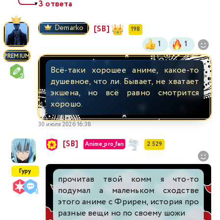
3 ответа
▼
Demarko
[SB]
198
1
1
PREMIUM
Всё-таки хорошее аниме, какое-то
душевное, что ли. Бывает, не хватает
экшена, но всё равно смотрится
хорошо.
30 июля 2026 16:38
[SB]
Anime_pro_fan
2 529
Гуру
прочитав твой комм я что-то
подумал а маленьком сходстве
этого аниме с Фрирен, история про
разные вещи но по своему шожи