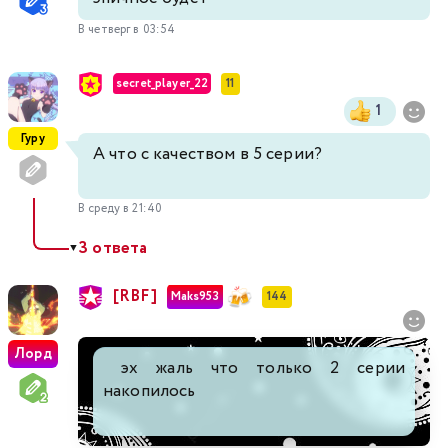
В четверг в 03:54
secret_player_22
11
1
Гуру
А что с качеством в 5 серии?
В среду в 21:40
3 ответа
▼
[RBF]
Maks953
144
Лорд
эх жаль что только 2 серии
накопилось