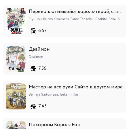
Перевоплотившийся король-герой, ставший самой сильной ученицей рыцаря
Eiyuuou, Bu wo Kiwameru Tame Tenseisu: Soshite, Sekai Saikyou no Minarai Kishi♀
6.57
Дэаймон
Deaimon
7.56
Мастер на все руки Сайто в другом мире
Benriya Saitou-san, Isekai ni Iku
7.45
Похороны Короля Роз