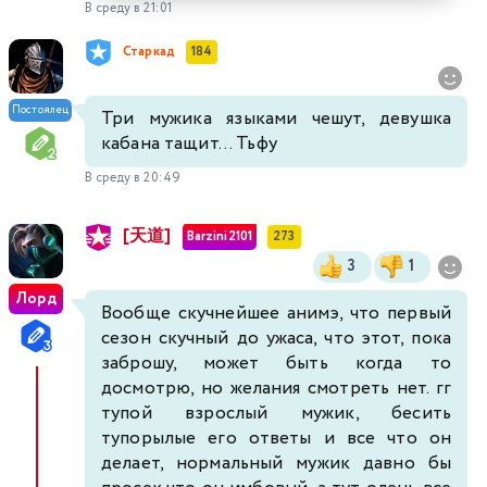
В среду в 21:01
Старкад
184
Постоялец
Три мужика языками чешут, девушка
кабана тащит... Тьфу
В среду в 20:49
[天道]
Barzini2101
273
3
1
Лорд
Вообще скучнейшее анимэ, что первый
сезон скучный до ужаса, что этот, пока
заброшу, может быть когда то
досмотрю, но желания смотреть нет. гг
тупой взрослый мужик, бесить
тупорылые его ответы и все что он
делает, нормальный мужик давно бы