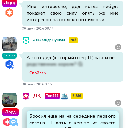
Лорд
Мне интересно, дед когда нибудь
покажет свою силу, опять же мне
интересно на сколько он сильный.
30 июля 2026 09:14
Александр Пушкин
286
Ветеран
А этот дед (который отец ГГ) часом не
родственник короля? 🤔
Спойлер
30 июля 2026 07:53
[UB]
Tom777
2 856
Лорд
Бросил еще на на середине первого
сезона. ГГ хоть с кем-то из своего