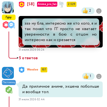
[SB]
Anime_pro_fan
2 529
2
Гуру
эээ ну бла, интересно же кто кого, я и
так понял что ГГ просто не хватает
уверенности в бою с отцом но
интересно как н срезается
31 июля 2026 06:24
5 ответов
▼
Woodoo
107
1
Постоялец
Да приличное аниме, экшена побольше
и вообще топ.
31 июля 2026 02:44