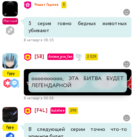
Ришат Гадеев
5
Местный
5 серия говно бедных животных
убивают
В четверг в 08:05
[SB]
Anime_pro_fan
2 529
Гуру
оооооооооо, ЭТА БИТВА БУДЕТ
ЛЕГЕНДАРНОЙ
В четверг в 06:08
[F4L]
kulelee
290
Гуру
В следующей серии точно что-то
эпичное будет