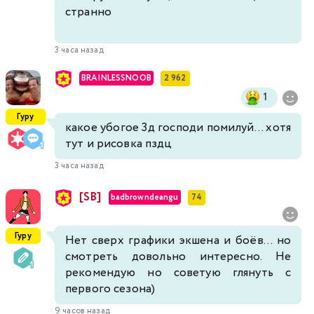
странно
3 часа назад
BRAINLESSNOOB
2 962
1
Гуру
какое убогое 3д господи помилуй... хотя
тут и рисовка пздц
3 часа назад
[SB]
badbrowndeangu
74
Гуру
Нет сверх графики экшена и боёв... но
смотреть довольно интересно. Не
рекомендую но советую глянуть с
первого сезона)
9 часов назад