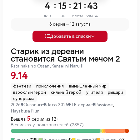
4
:
15
:
21
:
41
день
час
минута
секунда
6 серия —
12 августа
Добавить в списки
Старик из деревни
становится Святым мечом 2
Katainaka no Ossan, Kensei ni Naru II
9.14
фэнтези
приключения
вымышленный мир
взрослый герой
сильный герой
учителя
рыцари
суперсила
2026
Онгоинги
Лето 2026
ТВ-сериал
Passione
,
Hayabusa Film
5
Вышла
серия из 12+
В списках у пользователей (2857)
Смотрю
2180
Просмотрено
15
Брошено
33
Отложено
52