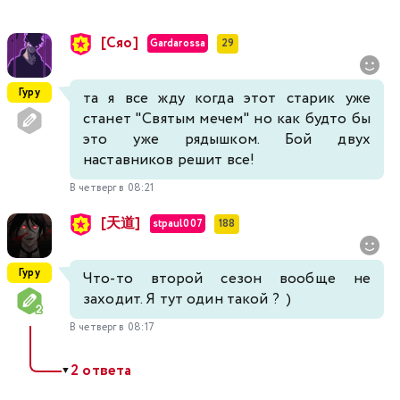
[Сяо]
Gardarossa
29
Гуру
та я все жду когда этот старик уже
станет "Святым мечем" но как будто бы
это уже рядышком. Бой двух
наставников решит все!
В четверг в 08:21
[天道]
stpaul007
188
Гуру
Что-то второй сезон вообще не
заходит. Я тут один такой ? )
В четверг в 08:17
2 ответа
▼