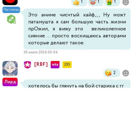
1
1
1
Постоялец
Это аниме чисчтый кайф,,, Ну можт
патамушта я сам большую часть жизни
прОжил, я вижу это великолепное
сияние ... просто восхищаюсь авторами
которые делают такое.
30 июля 2026 00:04
[RBF]
wka
233
2
Лорд
хотелось бы глянуть на бой старика с гг
29 июля 2026 22:33
2 ответа
▼