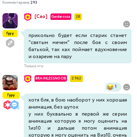
Комментариев
293
[Сяо]
Gardarossa
28
Гуру
прикольно будет если старик станет
"святым мечем" после боя с своим
батькой, так как поймает вдухновение
и озареие на пару
Только что
BRAINLESSNOOB
2 962
1
Гуру
хотя бля, в бою наоборот у них хорошая
анимация, без шуток
у них буквально в первой же серии
анимация которую я могу оценить на
1из10 и дальше потом анимация
которую я могу оценить на 8из10, очень