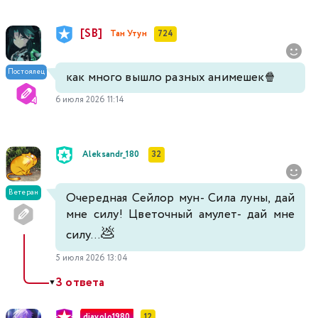
[SB]
Тан Утун
724
Постоялец
как много вышло разных анимешек🍿
6 июля 2026 11:14
Aleksandr_180
32
Ветеран
Очередная Сейлор мун- Сила луны, дай
мне силу! Цветочный амулет- дай мне
💩
силу...
5 июля 2026 13:04
3 ответа
▼
diavolo1980
12