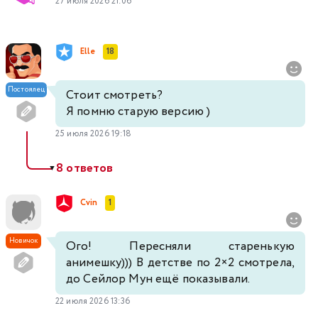
27 июля 2026 21:06
Elle
18
Постоялец
Стоит смотреть?
Я помню старую версию )
25 июля 2026 19:18
8 ответов
▼
Cvin
1
Новичок
Ого! Пересняли старенькую
анимешку))) В детстве по 2×2 смотрела,
до Сейлор Мун ещё показывали.
22 июля 2026 13:36