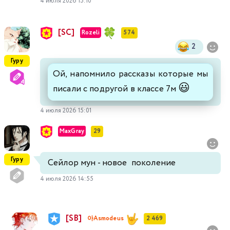
4 июля 2026 15:10
[SC]
Rozeli
574
2
Гуру
Ой, напомнило рассказы которые мы
😃
писали с подругой в классе 7м
4 июля 2026 15:01
MaxGray
29
Гуру
Сейлор мун - новое поколение
4 июля 2026 14:55
[SB]
아Asmodeus
2 469