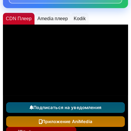
CDN Плеер
Amedia плеер
Kodik
Подписаться на уведомления
Приложение AniMedia