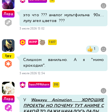
Лорд
это что ??? аналог мультфильма 90х...
лулу агел цветов ???
5 июля 2026 13:02
WIMP
1 617
1
Гуру
Слишком ванильно. А я "мимо
крокодил".
5 июля 2026 12:54
haos999khorn
510
Лорд
У
Wawayu Animation ХОРОШИЕ
ПРОЕКТЫ НО ПОЧЕМУ ТУТ АНИМЕ С
КАКОЙ ТО ЛАЖИ НАЧАЛОСЬ ЛАДЫ