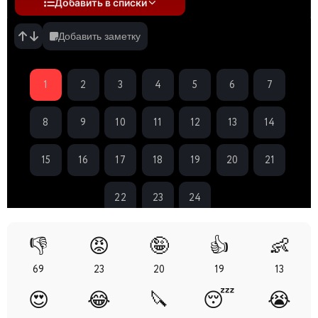
Добавить в списки
Добавить заметку
1
2
3
4
5
6
7
8
9
10
11
12
13
14
15
16
17
18
19
20
21
22
23
24
👎
😡
🤪
👍
👶
69
23
20
19
13
😍
😂
🔪
😴
😭