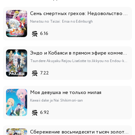
Семь смертных грехов: Недовольство Эдинбурга
Nanatsu no Taizai: Ensa no Edinburgh
6.16
Эндо и Кобаяси в прямом эфире комментируют злодейку
Tsundere Akuyaku Reijou Liselotte to Jikkyou no Endou-kun to Kaisetsu no Kobayashi-san
7.22
Моя девушка не только милая
Kawaii dake ja Nai Shikimori-san
6.92
Сбережение восьмидесяти тысяч золотых монет в другом мире к моей старости