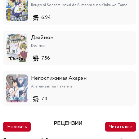
Rougo ni Sonaete Isekai de 8-manmai no Kinka wo Tamemasu
6.94
Дэаймон
Deaimon
7.56
Непостижимая Ахарэн
Aharen-san wa Hakarenai
7.3
РЕЦЕНЗИИ
Написать
Читать все