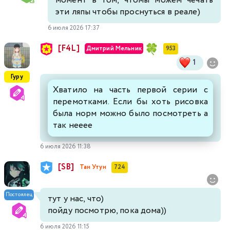
момент в том, чтомы можем чечать
эти ляпы чтобы проснуться в реале)
6 июля 2026 17:37
[F4L]
Дмитрий Мельник
953
1
Гуру
Хватило на часть первой серии с
перемотками. Если бы хоть рисовка
была норм можно было посмотреть а
так нееее
6 июля 2026 11:38
[SB]
Тан Утун
724
Постоялец
тут у нас, что)
пойду посмотрю, пока дома))
6 июля 2026 11:15