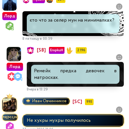
Лорд
єто что за селер мун на минималках?
В пятницу в 00:59
[SB]
EropkuH
2 196
Лорд
Ремейк предка девочек в
матросках.
Вчера в 13:29
Иван Овчинников
[SC]
995
PREMIUM
Не хухры мухры получилось