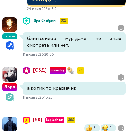
29 июля 2026 13:21
Ярл Скайрим
323
Ветеран
блин.сейлор мур.даже не знаю
смотреть или нет.
11 июля 2026 20:06
[СБД]
msmalay
79
Лорд
а котик то красавчик
11 июля 2026 16:25
[SB]
LaplasKun
385
3
1