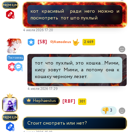
PREMIUM
кот красивый ради него можно и
посмотреть тот што пухлый
4 июля 2026 17:20
[SB]
아Asmodeus
2 469
Постоялец
тот что пухлый, это кошка...Мими,
кису зовут Мими, а потому она к
кошаку черному лезет.
4 июля 2026 17:29
Hephaestus
[RBF]
301
3
PREMIUM
Стоит смотреть или нет?