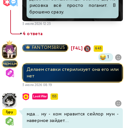
рисовка всё просто поганит. В
брошено сразу.
5 июля 2026 12:25
4 ответа
▼
FANTOM58RUS
[F4L]
645
1
PREMIUM
Делаем ставки стерилизует она его или
нет
5 июля 2026 08:19
LookWar
155
Гуру
мда... ну - ком нравится сейлор мун -
наверное зайдет...