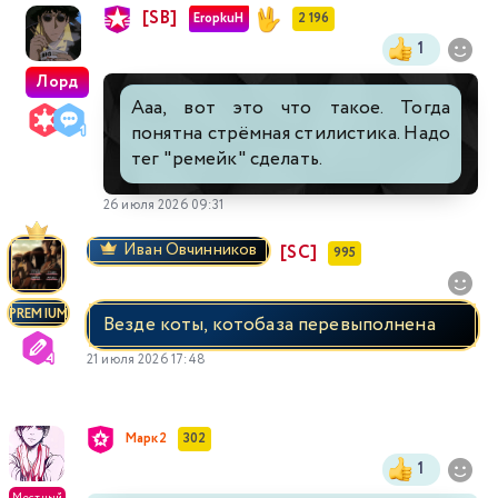
[SB]
EropkuH
2 196
1
Лорд
Ааа, вот это что такое. Тогда
понятна стрёмная стилистика. Надо
тег "ремейк" сделать.
26 июля 2026 09:31
Иван Овчинников
[SC]
995
PREMIUM
Везде коты, котобаза перевыполнена
21 июля 2026 17:48
Марк2
302
1