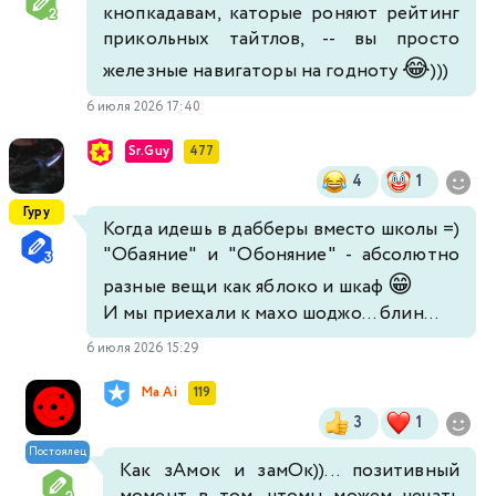
кнопкадавам, каторые роняют рейтинг
прикольных тайтлов, -- вы просто
😂
железные навигаторы на годноту
)))
6 июля 2026 17:40
Sr.Guy
477
4
1
Гуру
Когда идешь в дабберы вместо школы =)
"Обаяние" и "Обоняние" - абсолютно
😁
разные вещи как яблоко и шкаф
И мы приехали к махо шоджо... блин...
6 июля 2026 15:29
Ma Ai
119
3
1
Постоялец
Как зАмок и замОк))... позитивный