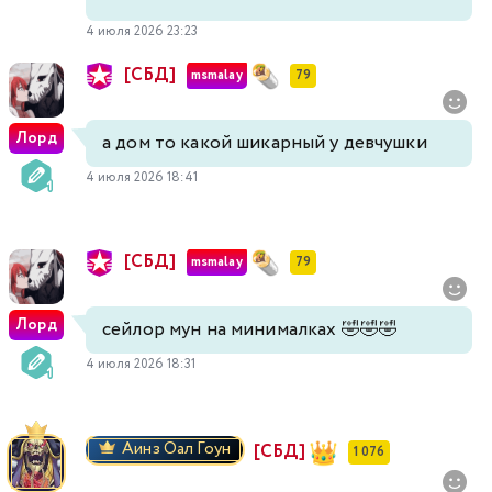
4 июля 2026 23:23
[СБД]
msmalay
79
Лорд
а дом то какой шикарный у девчушки
4 июля 2026 18:41
[СБД]
msmalay
79
Лорд
сейлор мун на минималках 🤣🤣🤣
4 июля 2026 18:31
Аинз Оал Гоун
[СБД]
1 076