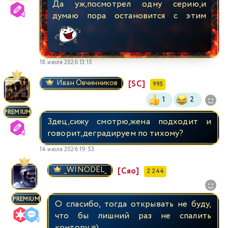
Да уж,посмотрел одну серию,и
думаю пора остановится с этим
18 июля 2026 13:15
Иван Овчинников
[SC]
995
1
2
PREMIUM
Здец,сижу смотрю,жена подходит и
говорит,деградируем по тихому?
14 июля 2026 19:53
_WINODEL_
[Сяо]
2 244
PREMIUM
О спасибо, тогда открывать не буду,
что бы лишний раз не спалить
контору =)