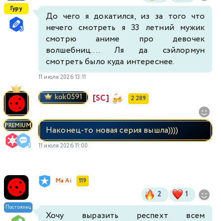
Гуру
До чего я докатился, из за того что
нечего смотреть я 33 летний мужик
смотрю аниме про девочек
волшебниц.... Ля да сэйлормун
смотреть было куда интереснее.
11 июля 2026 13:11
kok0591
[SC]
2 289
PREMIUM
Наконец-то новая серия вышла))))
11 июля 2026 11:00
Ma Ai
119
2
1
Постоялец
Хочу выразить респехт всем