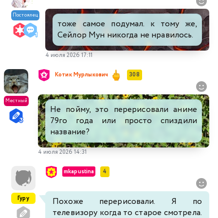
Постоялец
тоже самое подумал. к тому же,
Сейлор Мун никогда не нравилось.
4 июля 2026 17:11
Котик Мурлыкович
308
Местный
Не пойму, это перерисовали аниме
79го года или просто спиздили
название?
4 июля 2026 14:31
mkapustina
4
Гуру
Похоже перерисовали. Я по
телевизору когда то старое смотрела.