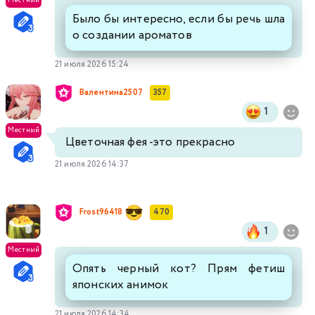
Местный
Было бы интересно, если бы речь шла
о создании ароматов
21 июля 2026 15:24
Валентина2507
357
1
Местный
Цветочная фея -это прекрасно
21 июля 2026 14:37
Frost96418
470
1
Местный
Опять черный кот? Прям фетиш
японских анимок
21 июля 2026 14:34