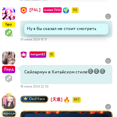
[F4L]
rustam7546
112
Гуру
Ну я бы сказал не стоит смотреть
19 июля 2026 10:11
kerigen82
10
Лорд
😅
😅
😅
Сейлармун в Китайском стиле
18 июля 2026 22:50
DedHaus
[天道]
867
PREMIUM