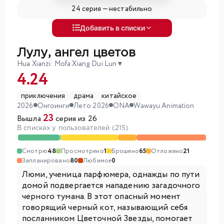
24 серия —
нестабильно
Добавить в списки
Лулу, ангел цветов
Hua Xianzi: Mofa Xiang Dui Lun
▼
4.24
приключения
драма
китайское
2026
Онгоинги
Лето 2026
ONA
Wawayu Animation
23
Вышла
серия из 26
В списках у пользователей (215)
Смотрю
48
Просмотрено
1
Брошено
65
Отложено
21
Запланировано
80
Любимое
0
Люми, ученица парфюмера, однажды по пути
домой подвергается нападению загадочного
черного тумана. В этот опасный момент
говорящий черный кот, называющий себя
посланником Цветочной Звезды, помогает