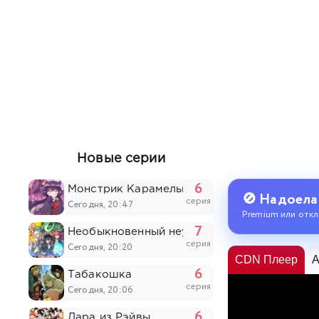
Новые серии
6
Монстрик Карамелька
🚫 Надоела
серия
Сегодня, 20:47
Premium или откл
7
Необыкновенный неудачник: Дневник перер
серия
Сегодня, 20:20
CDN Плеер
A
6
Табакошка
серия
Сегодня, 20:06
6
Дара из Рэйвы