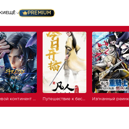
PREMIUM
КИ
ЕЩЁ
Боевой континент 2: Непревзойдённый клан Тан
Путешествие к бессмертию