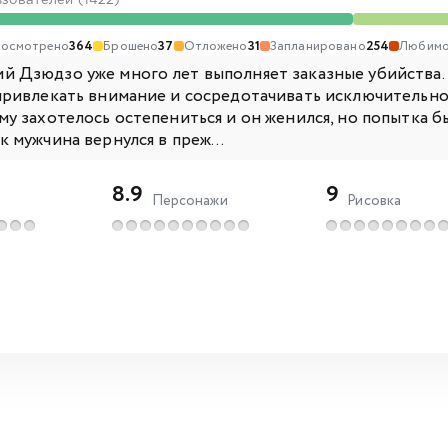
ьзователей (1422)
осмотрено
364
Брошено
37
Отложено
31
Запланировано
254
Любимо
й Дзюдзо уже много лет выполняет заказные убийства
 привлекать внимание и сосредотачивать исключительно
му захотелось остепениться и он женился, но попытка 
к мужчина вернулся в преж...
8.9
9
Персонажи
Рисовка