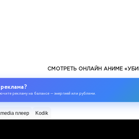
СМОТРЕТЬ ОНЛАЙН АНИМЕ «УБ
 реклама?
ючите рекламу на балансе — энергией или рублями.
одившегося колдуна S-ранга
media плеер
Kodik