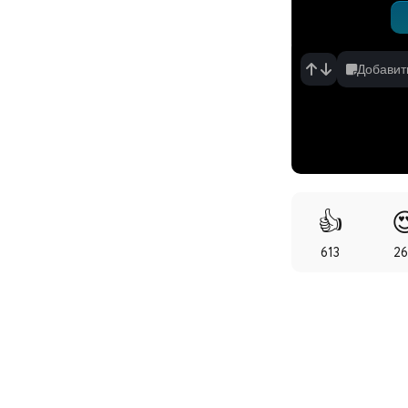
Добавит
👍

613
2