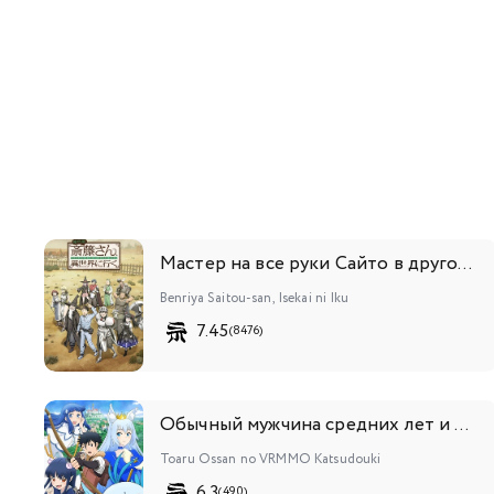
Мастер на все руки Сайто в другом мире
Benriya Saitou-san, Isekai ni Iku
7.45
(8476)
Обычный мужчина средних лет и его журнал активности в VRMMO
Toaru Ossan no VRMMO Katsudouki
6.3
(490)