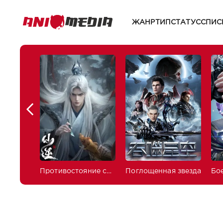
ЖАНР
ТИП
СТАТУС
СПИС
Противостояние святого
Поглощенная звезда