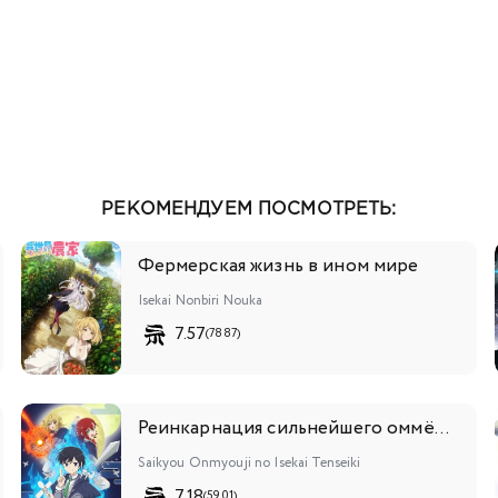
РЕКОМЕНДУЕМ ПОСМОТРЕТЬ:
Фермерская жизнь в ином мире
Isekai Nonbiri Nouka
7.57
(7887)
Реинкарнация сильнейшего оммёдзи: Эти монстры слишком слабы по сравнению с моим ёкаем
Saikyou Onmyouji no Isekai Tenseiki
7.18
(5901)