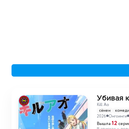
Убивая 
Kill Ao
сёнен
комед
2026
Онгоинги
12
Вышла
серия