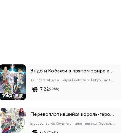
Эндо и Кобаяси в прямом эфире комментируют злодейку
Tsundere Akuyaku Reijou Liselotte to Jikkyou no Endou-kun to Kaisetsu no Kobayashi-san
7.22
(2088)
Перевоплотившийся король-герой, ставший самой сильной ученицей рыцаря
Eiyuuou, Bu wo Kiwameru Tame Tenseisu: Soshite, Sekai Saikyou no Minarai Kishi♀
6.57
(5241)