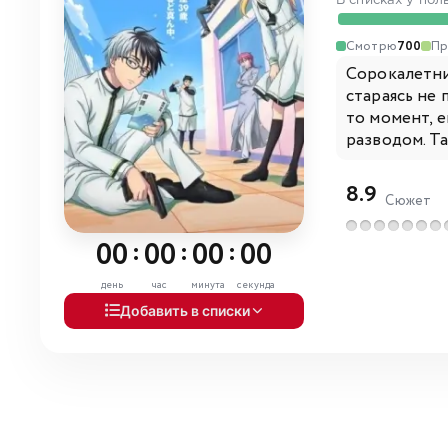
В списках у пол
Смотрю
700
Пр
Сорокалетни
стараясь не
то момент, е
разводом. Та
8.9
Сюжет
00
:
00
:
00
:
00
день
час
минута
секунда
Добавить в списки