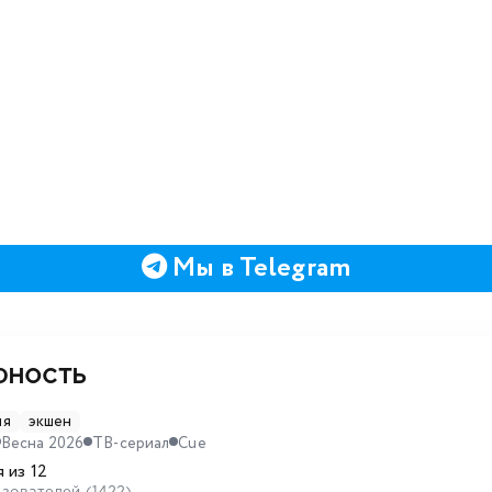
Мы в Telegram
юность
ия
экшен
Весна 2026
ТВ-сериал
Cue
 из 12