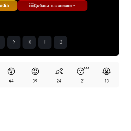
edia
Добавить в списки
9
10
11
12
😲
😡
👶
😴
😭
44
39
24
21
13