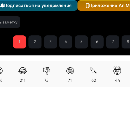
Подписаться на уведомления
Приложение AniM
ь заметку
1
2
3
4
5
6
7
8

😂
👎
🤪
🔪
🤯
66
211
75
71
62
44