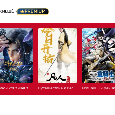
PREMIUM
КИ
ЕЩЁ
Боевой континент 2: Непревзойдённый клан Тан
Путешествие к бессмертию