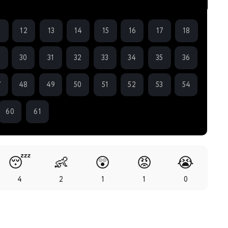
1
12
13
14
15
16
17
18
9
30
31
32
33
34
35
36
7
48
49
50
51
52
53
54
60
61
😴
👶
😲
😡
😭
4
2
1
1
0