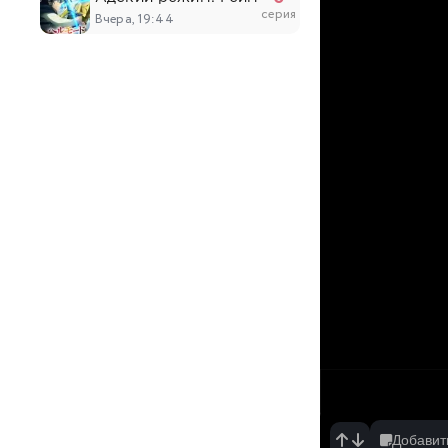
серия
Вчера, 19:44
4
Юный лорд — мастер побега 2
серия
Вчера, 19:29
538
Противостоящий небесам
серия
Вчера, 19:18
17
О моём перерождении в слизь 4
серия
Вчера, 17:47
6
Население приграничного владения начинае
серия
Вчера, 17:17
6
Прошло десять лет с момента, как я сказал
серия
Вчера, 17:03
Добавит