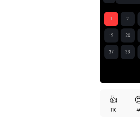
1
2
19
20
37
38
👍

110
4