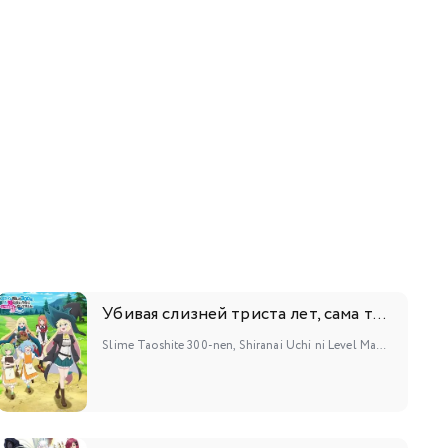
Убивая слизней триста лет, сама того не заметив, я достигла максимального уровня 2
Slime Taoshite 300-nen, Shiranai Uchi ni Level Max ni Nattemashita: Sono Ni