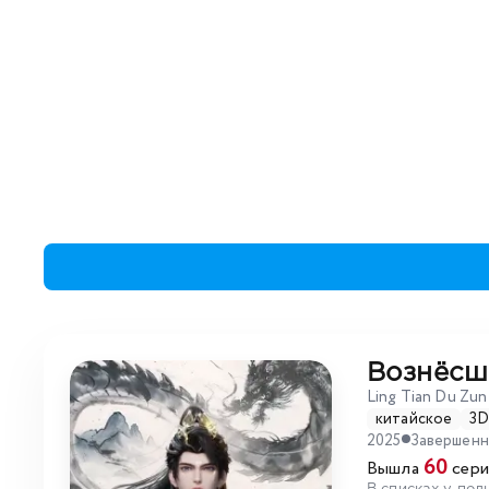
Вознёсш
Ling Tian Du Zun
китайское
3
2025
Завершен
60
Вышла
сери