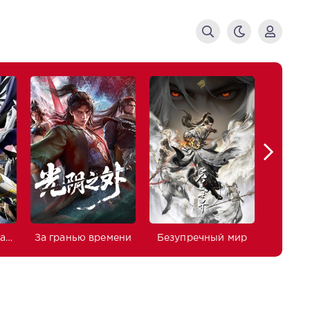
Изгнанный реинкарнированный тяжёлый рыцарь не имеет себе равных в знаниях игры
За гранью времени
Безупречный мир