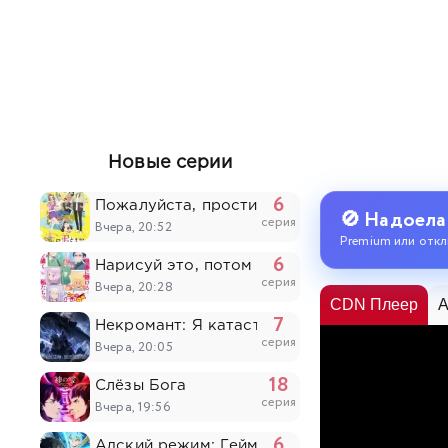
Новые серии
6
Пожалуйста, простите моих младших брать
🚫 Надоела
серия
Вчера, 20:52
Premium или откл
6
Нарисуй это, потом умри
серия
Вчера, 20:28
CDN Плеер
A
7
Некромант: Я катастрофа
серия
Вчера, 20:05
18
Слёзы Бога
серия
Вчера, 19:56
6
Адский режим: Геймер, который любит спи