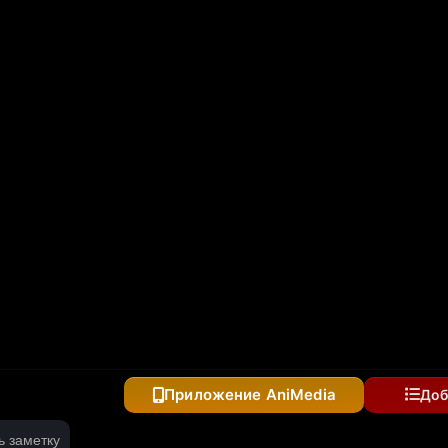
тся с нуля
 «Оставьте это на меня и уходите» и стал легендой
Приложение AniMedia
Доб
ь заметку