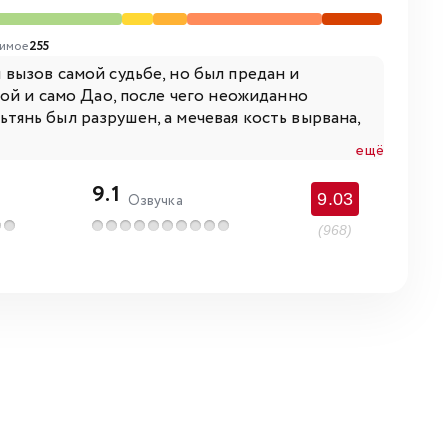
имое
255
вызов самой судьбе, но был предан и
ой и само Дао, после чего неожиданно
ньтянь был разрушен, а мечевая кость вырвана,
ещё
9.1
9.03
Озвучка
(968)