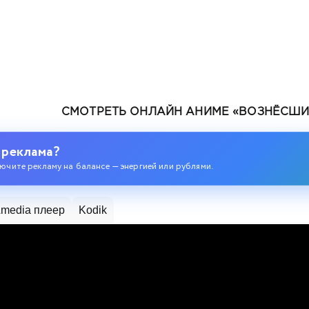
СМОТРЕТЬ ОНЛАЙН АНИМЕ «ВОЗНЁСШИ
ев
 реклама?
ючите рекламу на балансе — энергией или рублями.
media плеер
Kodik
дран, становится бесподобным в параллельном мире с