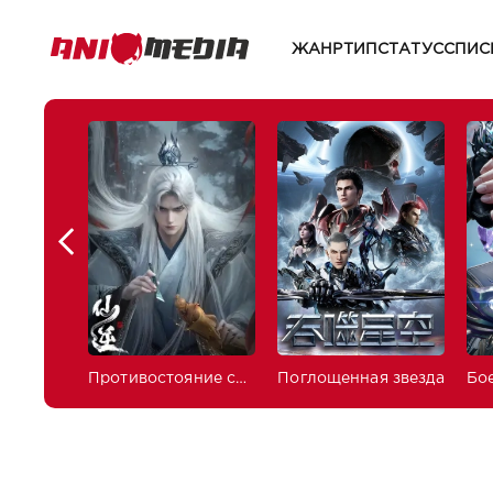
ЖАНР
ТИП
СТАТУС
СПИС
Противостояние святого
Поглощенная звезда