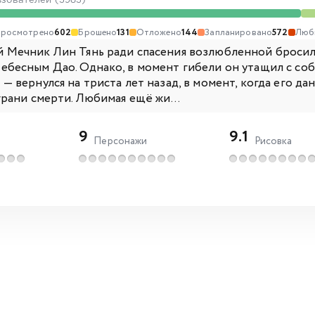
ьзователей (3983)
росмотрено
602
Брошено
131
Отложено
144
Запланировано
572
Люб
 Мечник Лин Тянь ради спасения возлюбленной бросил 
ебесным Дао. Однако, в момент гибели он утащил с соб
— вернулся на триста лет назад, в момент, когда его да
грани смерти. Любимая ещё жи...
9
9.1
Персонажи
Рисовка