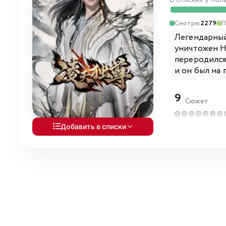
В списках у пол
Смотрю
2279
П
Легендарный
уничтожен Н
переродился 
и он был на 
9
Сюжет
Добавить в списки