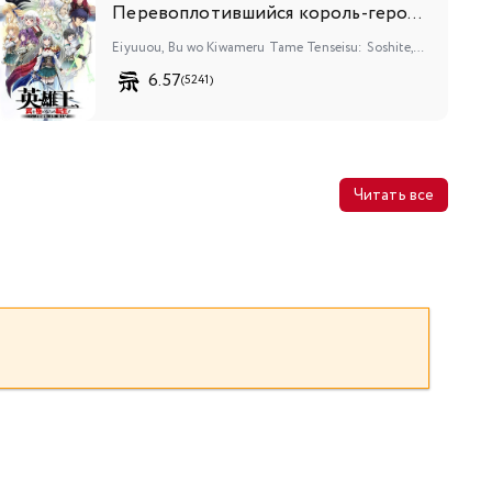
Перевоплотившийся король-герой, ставший самой сильной ученицей рыцаря
Eiyuuou, Bu wo Kiwameru Tame Tenseisu: Soshite, Sekai Saikyou no Minarai Kishi♀
6.57
(5241)
Читать все