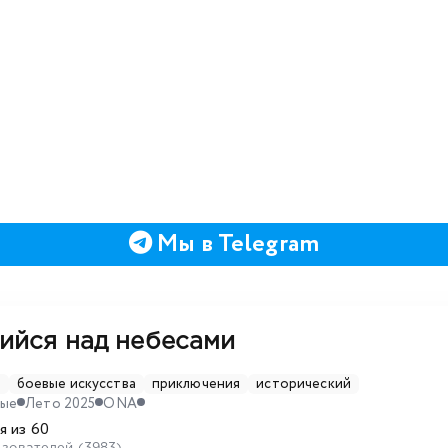
Мы в Telegram
ийся над небесами
D
боевые искусства
приключения
исторический
ные
Лето 2025
ONA
я из 60