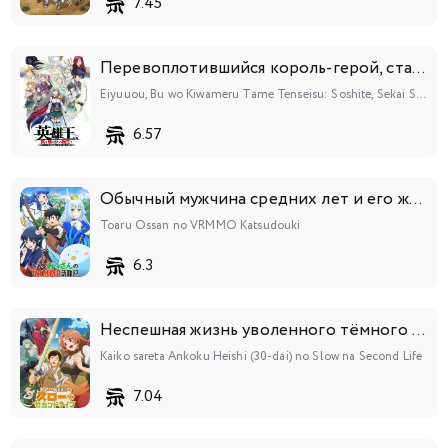
7.45
Перевоплотившийся король-герой, ставший самой сильной ученицей рыцаря
Eiyuuou, Bu wo Kiwameru Tame Tenseisu: Soshite, Sekai Saikyou no Minarai Kishi♀
6.57
Обычный мужчина средних лет и его журнал активности в VRMMO
Toaru Ossan no VRMMO Katsudouki
6.3
Неспешная жизнь уволенного тёмного солдата (тридцати лет)
Kaiko sareta Ankoku Heishi (30-dai) no Slow na Second Life
7.04