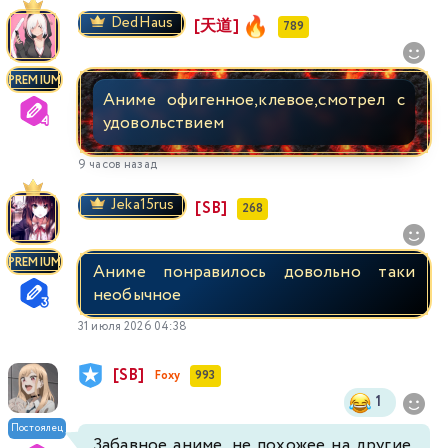
DedHaus
[天道]
789
PREMIUM
Аниме офигенное,клевое,смотрел с
удовольствием
9 часов назад
Jeka15rus
[SB]
268
PREMIUM
Аниме понравилось довольно таки
необычное
31 июля 2026 04:38
[SB]
Foxy
993
1
Постоялец
Забавное аниме, не похожее на другие,