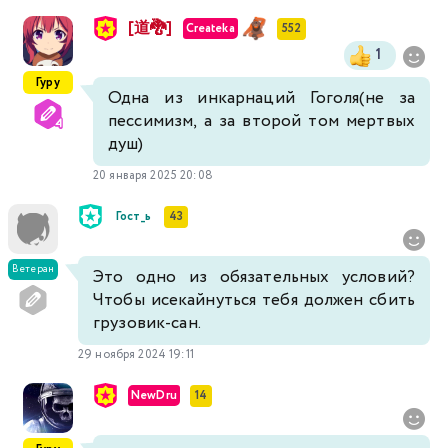
[道🐉]
Createka
552
1
Гуру
Одна из инкарнаций Гоголя(не за
пессимизм, а за второй том мертвых
душ)
20 января 2025 20:08
Гост_ь
43
Ветеран
Это одно из обязательных условий?
Чтобы исекайнуться тебя должен сбить
грузовик-сан.
29 ноября 2024 19:11
NewDru
14