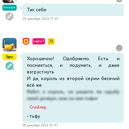
Ветеран
Так себе
29 декабря 2024 17:41
Lejko7
73
Гуру
Хорошечно! Одобряемо. Есть и
посмеяться, и подумать, и даже
взгрустнуть
И да, король из второй серии бесячий
всё же
Ребят, я король, но решите пж судьбу
моей дочери, мне на неё пофиг
Спойлер
- тьфу
18 декабря 2024 10:07