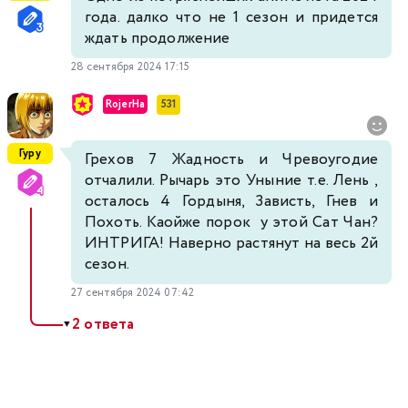
года. далко что не 1 сезон и придется
ждать продолжение
28 сентября 2024 17:15
RojerHa
531
Гуру
Грехов 7 Жадность и Чревоугодие
отчалили. Рычарь это Уныние т.е. Лень ,
осталось 4 Гордыня, Зависть, Гнев и
Похоть. Каойже порок у этой Сат Чан?
ИНТРИГА! Наверно растянут на весь 2й
сезон.
27 сентября 2024 07:42
2 ответа
▼