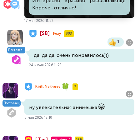
Интересно, красиво, расслабляюще.
Короче - отлично!
17 мая 2026 11:52
[SB]
Foxy
993
1
Постоялец
да, да да. очень понравилось)))
24 июня 2026 11:23
Kirill Nokhoev
7
Постоялец
😂
ну увлекательная анимешка
5 мая 2026 12:10
[Tan]
prituriwe_2
159