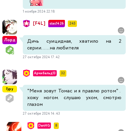
1 ноября 2024 22:18
[F4L]
stas1426
245
Лорд
Дичь суицидная, хватило на 2
серии......на любителя
27 октября 2024 17:42
Арчибальд13
32
Гуру
"Меня зовут Томас и я правлю ротом" .
хожу ногом. слушаю ухом, смотрю
глазом
27 октября 2024 14:43
DanHG
8