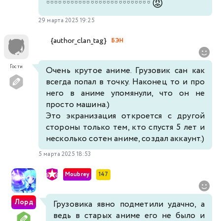
😡
**************************
29 марта 2025 19:25
{author_clan_tag}
БЭН
Гости
Очень крутое аниме. Грузовик сан как
всегда попал в точку. Наконец то и про
него в аниме упомянули, что он не
просто машина.)
Это экранизация откроется с другой
стороны только тем, кто спустя 5 лет и
несколько сотен аниме, создал аккаунт.)
5 марта 2025 18:53
Moubrey
147
Лорд
Грузовика явно подметили удачно, а
ведь в старых аниме его не было и