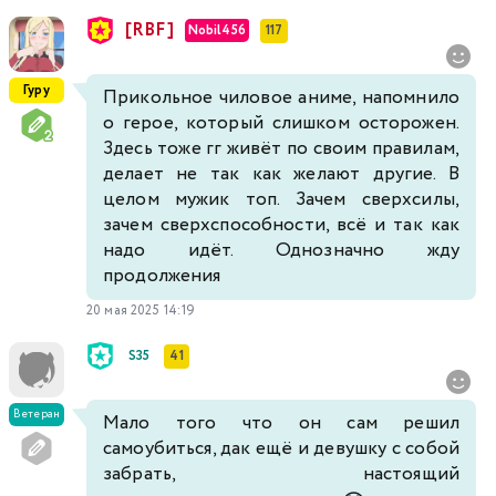
[RBF]
Nobil456
117
Гуру
Прикольное чиловое аниме, напомнило
о герое, который слишком осторожен.
Здесь тоже гг живёт по своим правилам,
делает не так как желают другие. В
целом мужик топ. Зачем сверхсилы,
зачем сверхспособности, всё и так как
надо идёт. Однозначно жду
продолжения
20 мая 2025 14:19
S35
41
Ветеран
Мало того что он сам решил
самоубиться, дак ещё и девушку с собой
забрать, настоящий