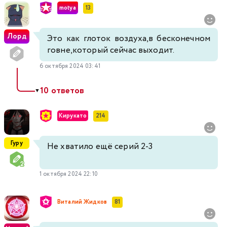
motya
13
Лорд
Это как глоток воздуха,в бесконечном
говне,который сейчас выходит.
6 октября 2024 03:41
10 ответов
▼
Кирукато
214
Гуру
Не хватило ещё серий 2-3
1 октября 2024 22:10
Виталий Жидков
81