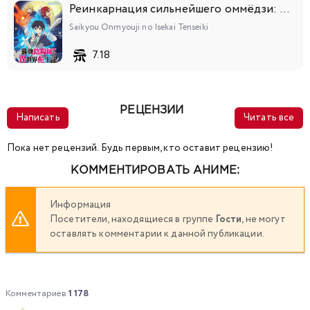
Реинкарнация сильнейшего оммёдзи: Эти монстры слишком слабы по сравнению с моим ёкаем
Saikyou Onmyouji no Isekai Tenseiki
7.18
РЕЦЕНЗИИ
Написать
Читать все
Пока нет рецензий. Будь первым, кто оставит рецензию!
КОММЕНТИРОВАТЬ АНИМЕ:
Информация
Посетители, находящиеся в группе
Гости
, не могут
оставлять комментарии к данной публикации.
Комментариев
1 178