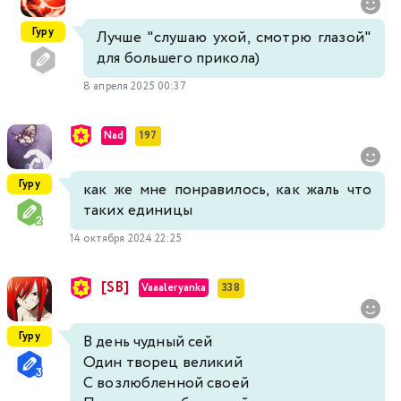
Гуру
Лучше "слушаю ухой, смотрю глазой"
для большего прикола)
8 апреля 2025 00:37
Nad
197
Гуру
как же мне понравилось, как жаль что
таких единицы
14 октября 2024 22:25
[SB]
Vaaaleryanka
338
Гуру
В день чудный сей
Один творец великий
С возлюбленной своей