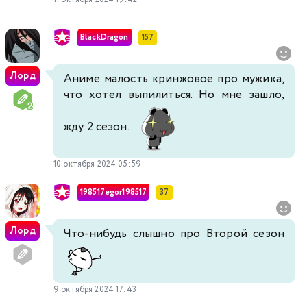
BlackDragon
157
Лорд
Аниме малость кринжовое про мужика,
что хотел выпилиться. Но мне зашло,
жду 2 сезон.
10 октября 2024 05:59
198517egor198517
37
Лорд
Что-нибудь слышно про Второй сезон
9 октября 2024 17:43