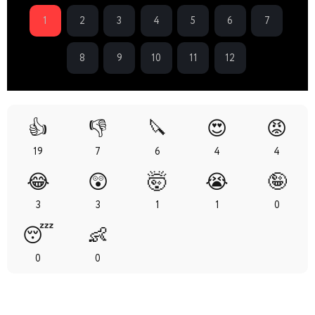
1
2
3
4
5
6
7
8
9
10
11
12
👍
👎
🔪
😍
😡
19
7
6
4
4
😂
😲
🤯
😭
🤪
3
3
1
1
0
😴
👶
0
0