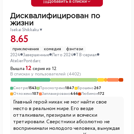
Добавить в списки
Дисквалифицирован по
жизни
Isekai Shikkaku
▼
8.65
приключения
комедия
фэнтези
2024
Завершенные
Лето 2024
ТВ-сериал
AtelierPontdarc
12
Вышла
серия из 12
В списках у пользователей (4402)
Смотрю
1543
Просмотрено
1847
Брошено
267
Отложено
107
Запланировано
466
Любимое
172
Главный герой никак не мог найти свое
место в реальном мире. Его везде
отталкивали, презирали и всячески
третировали. Сверстники абсолютно не
воспринимали молодого человека, вынуждая