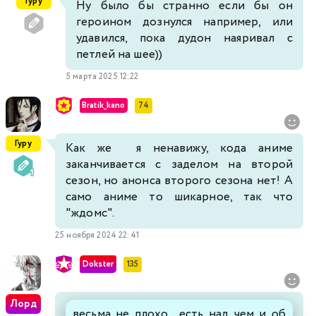
Гуру
Ну было бы странно если бы он
героином дознулся например, или
удавился, пока дудон наяривал с
петлей на шее))
5 марта 2025 12:22
Bratik_kano
74
Гуру
Как же я ненавижу, кода аниме
заканчивается с заделом на второй
сезон, но анонса второго сезона нет! А
само аниме то шикарное, так что
"ждомс".
25 ноября 2024 22:41
Dokster
135
Лорд
весьма не плохо . есть над чем и об