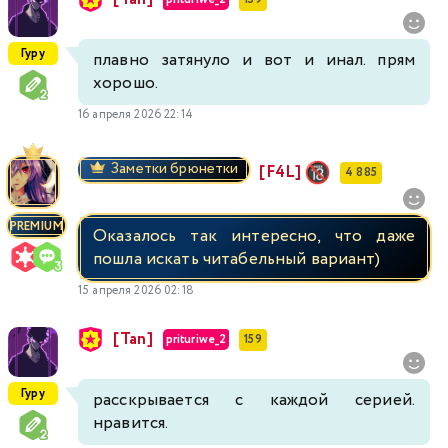
Гуру
плавно затянуло и вот и инал. прям
хорошо.
16 апреля 2026 22:14
Заметки брюнетки
[F4L]
4 885
PREMIUM
Оказалось так интересно, что даже
пошла искать читабельный вариант)
15 апреля 2026 02:18
[Tan]
prituriwe_2
159
Гуру
расскрывается с каждой серией.
нравится.