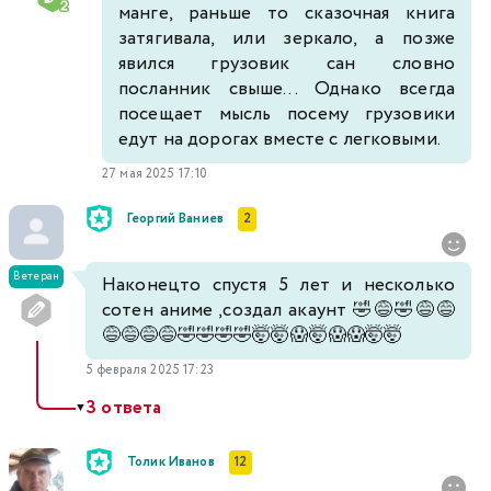
манге, раньше то сказочная книга
затягивала, или зеркало, а позже
явился грузовик сан словно
посланник свыше... Однако всегда
посещает мысль посему грузовики
едут на дорогах вместе с легковыми.
27 мая 2025 17:10
Георгий Ваниев
2
Ветеран
Наконецто спустя 5 лет и несколько
сотен аниме ,создал акаунт 🤣😅🤣😅😅
😅😅😅😅🤣🤣🤣🤣🤯🤯😱🤯😱😱🤯🤯
5 февраля 2025 17:23
3 ответа
▼
Толик Иванов
12