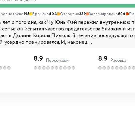
ьзователей (4919)
Просмотрено
195
Брошено
404
Отложено
339
Запланировано
804
Лю
 лет с того дня, как Чу Юнь Фэй пережил внутреннюю т
 семье он испытал чувство предательства близких и изг
ался в Долине Короля Пилюль. В течение последующего
, усердно тренировался. И, наконец...
8.9
8.9
Персонажи
Рисовка