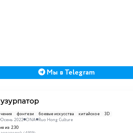
Мы в Telegram
 узурпатор
ючения
фэнтези
боевые искусства
китайское
3D
Осень 2022
ONA
Ruo Hong Culture
я из 230