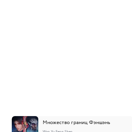
129
130
147
148
165
166
Множество границ Фэншэнь
Wan Yu Feng Shen