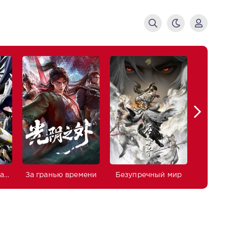
Изгнанный реинкарнированный тяжёлый рыцарь не имеет себе равных в знаниях игры
За гранью времени
Безупречный мир