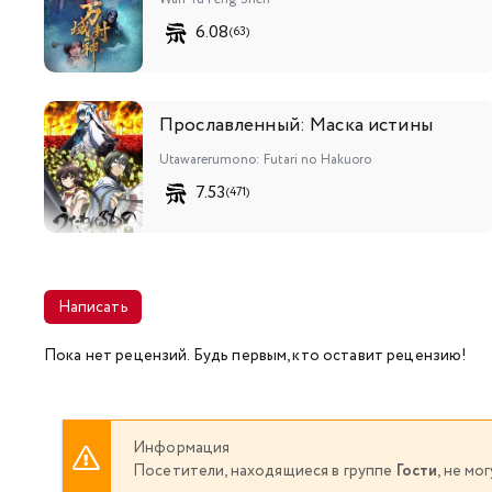
6.08
(63)
Прославленный: Маска истины
Utawarerumono: Futari no Hakuoro
7.53
(471)
Написать
Пока нет рецензий. Будь первым, кто оставит рецензию!
Информация
Посетители, находящиеся в группе
Гости
, не м