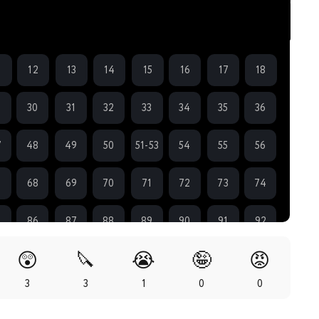
1
12
13
14
15
16
17
18
9
30
31
32
33
34
35
36
7
48
49
50
51-53
54
55
56
7
68
69
70
71
72
73
74
5
86
87
88
89
90
91
92
😲
🔪
😭
🤪
😡
3
104
105
106
107
108
109
110
3
3
1
0
0
1
122
123
124
125
126
127
128