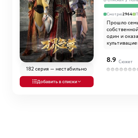
В списках у пол
Смотрю
2964
Прошло семь
собственной
один и оказ
культивацией
8.9
Сюжет
182 серия —
нестабильно
Добавить в списки