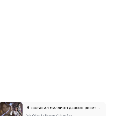
9
140
141
142
143
144
145
146
7
158
159
160
161
162
163
164
5
176
177
178
179
180
181
182
Я заставил миллион даосов реветь от злости
Wo Qi Ku Le Baiwan Xiulian Zhe