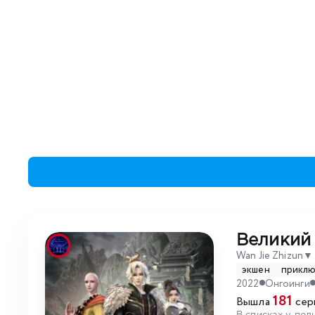
Великий
Wan Jie Zhizun
▼
экшен
прикл
2022
Онгоинги
181
Вышла
сери