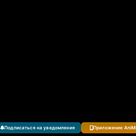
одившегося колдуна S-ранга
Подписаться на уведомления
Приложение AniM