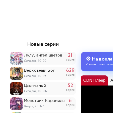
Новые серии
21
Лулу, ангел цветов
🚫 Надоела
серия
Сегодня, 10:20
Premium или откл
629
Верховный Бог
серия
Сегодня, 10:19
CDN Плеер
A
52
Цзычуань 2
серия
Сегодня, 10:04
6
Монстрик Карамелька
серия
Вчера, 20:47