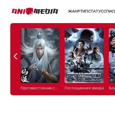
ЖАНР
ТИП
СТАТУС
СПИС
Противостояние святого
Поглощенная звезда