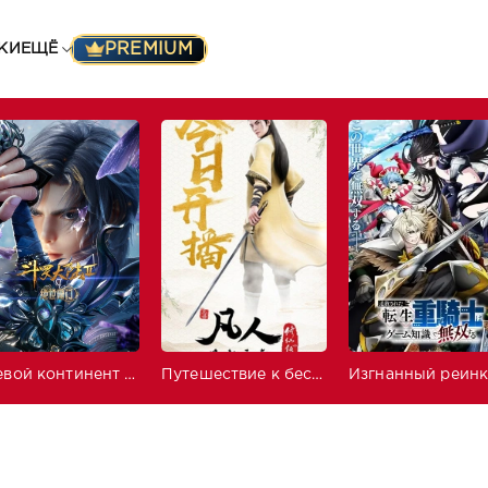
PREMIUM
КИ
ЕЩЁ
Боевой континент 2: Непревзойдённый клан Тан
Путешествие к бессмертию