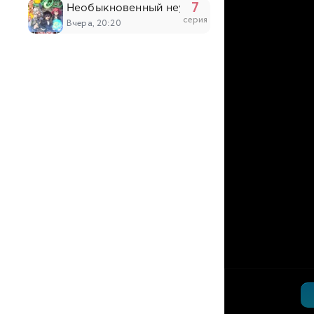
7
Необыкновенный неудачник: Дневник перер
серия
Вчера, 20:20
6
Табакошка
серия
Вчера, 20:06
6
Дара из Рэйвы
серия
Вчера, 19:34
281
Безупречный мир
серия
Вчера, 16:59
51
Похитители под прикрытием
серия
Вчера, 14:53
203
Континент силы и духа
серия
Вчера, 14:52