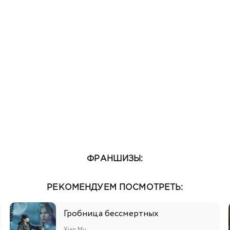
131
132
133
134
135
136
137
138
13
149
150
151
152
153
154
155
156
15
167
168
169
170
171
172
173
174
17
ФРАНШИЗЫ:
РЕКОМЕНДУЕМ ПОСМОТРЕТЬ:
Гробница бессмертных
Xian Mu