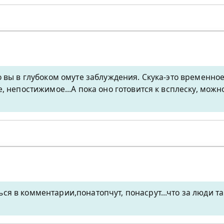
 то вы в глубоком омуте заблуждения. Скука-это временно
ое, непостижимое...А пока оно готовится к всплеску, мо
ся в комментарии,понатопчут, понасрут...что за люди та