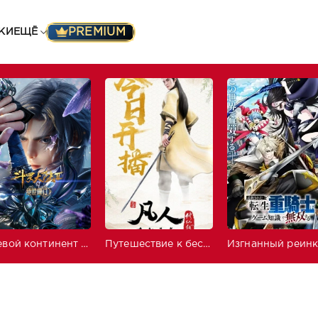
PREMIUM
КИ
ЕЩЁ
Боевой континент 2: Непревзойдённый клан Тан
Путешествие к бессмертию