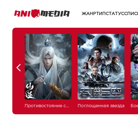
ЖАНР
ТИП
СТАТУС
СПИС
Противостояние святого
Поглощенная звезда