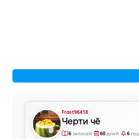
Frost96418
Черти чё
6
записей
·
60
дней
·
6
под