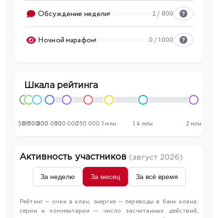
Обсуждение недели
2 / 800
Ночной марафон
0 / 1000
Шкала рейтинга
50 000
0
150 000
300 000
500 000
750 000
1 млн
1.4 млн
2 млн
Активность участников
(август 2026)
За неделю
За месяц
За всё время
Рейтинг — очки в клан; энергия — переводы в банк клана;
серии и комментарии — число засчитанных действий;