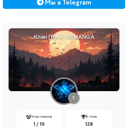
Мы в Telegram
Клан [RAA] REMANGA
1
Участников
В топе
1 / 10
128