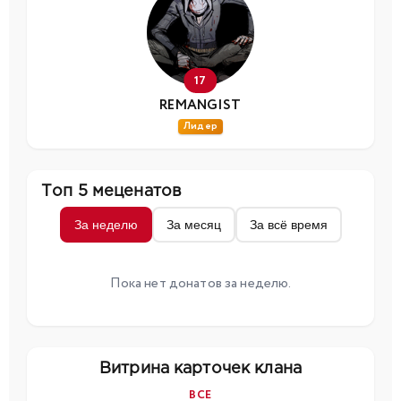
17
REMANGIST
Лидер
Топ 5 меценатов
За неделю
За месяц
За всё время
Пока нет донатов за неделю.
Витрина карточек клана
ВСЕ