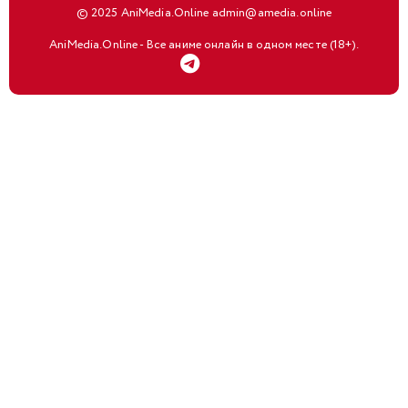
© 2025 AniMedia.Online admin@amedia.online
AniMedia.Online - Все аниме онлайн в одном месте (18+).