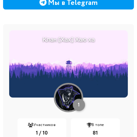
Мы в Telegram
Клан [Хах] Хаю ха
1
Участников
В топе
1 / 10
81