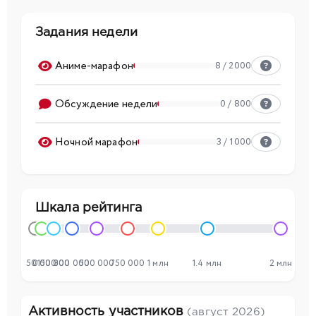
Задания недели
Аниме-марафон
8 / 2000
Обсуждение недели
0 / 800
Ночной марафон
3 / 1000
Шкала рейтинга
50 000
0
150 000
300 000
500 000
750 000
1 млн
1.4 млн
2 млн
Активность участников
(август 2026)