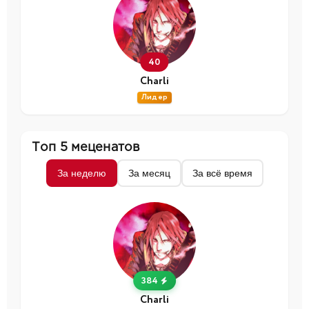
40
Charli
Лидер
Топ 5 меценатов
За неделю
За месяц
За всё время
384
Charli