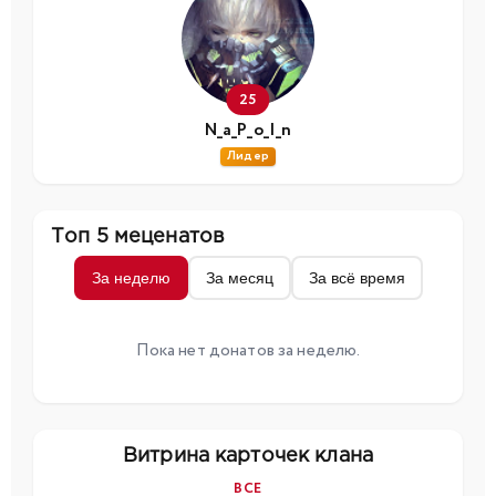
25
N_a_P_o_I_n
Лидер
Топ 5 меценатов
За неделю
За месяц
За всё время
Пока нет донатов за неделю.
Витрина карточек клана
ВСЕ