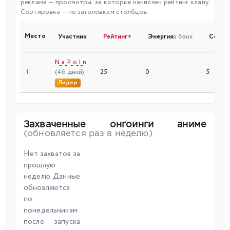
реклама — просмотры, за которые начислен рейтинг клану.
Сортировка — по заголовкам столбцов.
Место
Участник
Рейтинг
Энергия
в банк
Серии
▼
N_a_P_o_I_n
1
(46 дней)
25
0
5
Лидер
Захваченные онгоинги аниме
(обновляется раз в неделю)
Нет захватов за
прошлую
неделю. Данные
обновляются
по
понедельникам
после запуска