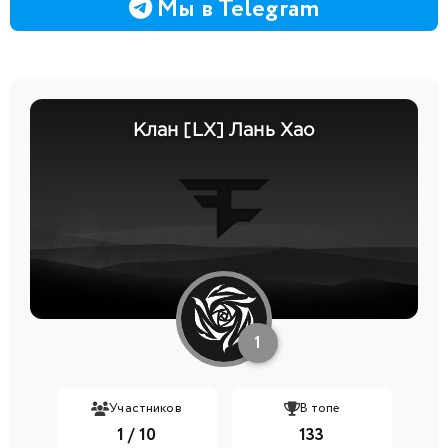
Мы в Telegram
Клан [LX] Лань Хао
1
Участников
В топе
1 / 10
133