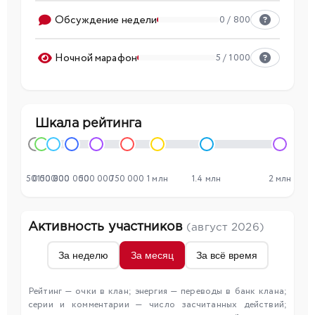
Обсуждение недели
0 / 800
Ночной марафон
5 / 1000
Шкала рейтинга
50 000
0
150 000
300 000
500 000
750 000
1 млн
1.4 млн
2 млн
Активность участников
(август 2026)
За неделю
За месяц
За всё время
Рейтинг — очки в клан; энергия — переводы в банк клана;
серии и комментарии — число засчитанных действий;