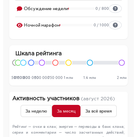
Обсуждение недели
0 / 800
Ночной марафон
0 / 1000
Шкала рейтинга
50 000
0
150 000
300 000
500 000
750 000
1 млн
1.4 млн
2 млн
Активность участников
(август 2026)
За неделю
За месяц
За всё время
Рейтинг — очки в клан; энергия — переводы в банк клана;
серии и комментарии — число засчитанных действий;