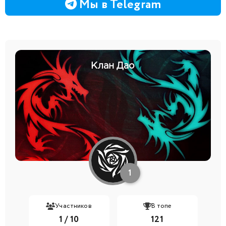
Мы в Telegram
Клан Дао
1
Участников
В топе
1 / 10
121