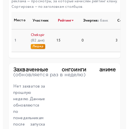
реклама — просмотры, за которые начислен рейтинг клану.
Сортировка — по заголовкам столбцов.
Место
Участник
Рейтинг
Энергия
в банк
Серии
▼
Chekspir
1
(82 дня)
15
0
3
Лидер
Захваченные онгоинги аниме
(обновляется раз в неделю)
Нет захватов за
прошлую
неделю. Данные
обновляются
по
понедельникам
после запуска