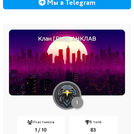
Мы в Telegram
Клан [RUS] АНКЛАВ
1
Участников
В топе
1 / 10
83