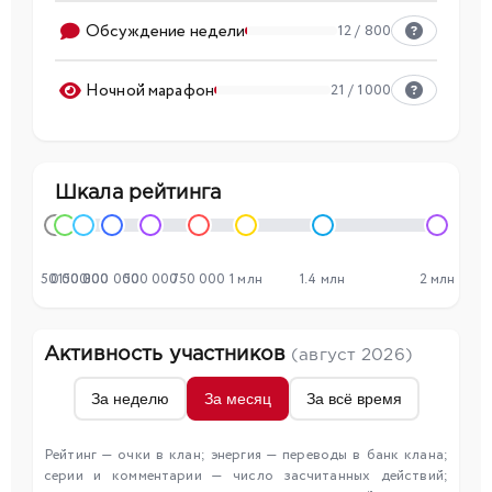
Обсуждение недели
12 / 800
Ночной марафон
21 / 1000
Шкала рейтинга
50 000
0
150 000
300 000
500 000
750 000
1 млн
1.4 млн
2 млн
Активность участников
(август 2026)
За неделю
За месяц
За всё время
Рейтинг — очки в клан; энергия — переводы в банк клана;
серии и комментарии — число засчитанных действий;