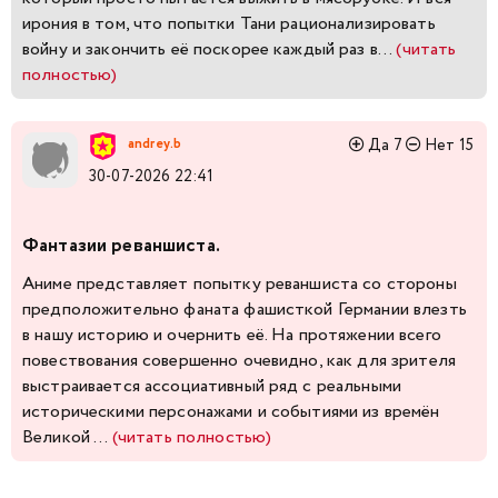
ирония в том, что попытки Тани рационализировать
войну и закончить её поскорее каждый раз в...
(читать
полностью)
The Saga of Tanya the Evil, она же «Военная хроника
маленькой девочки» или «Колдунья в погонах», — это, по
andrey.b
Да
7
Нет
15
сути, антивоенная сатира. Главный герой — социопат,
который просто пытается выжить в мясорубке. И вся
30-07-2026 22:41
ирония в том, что попытки Тани рационализировать
войну и закончить её поскорее каждый раз выходят ей
Фантазии реваншиста.
боком: чем умнее она действует, тем глубже закапывает
и себя, и Империю.
Аниме представляет попытку реваншиста со стороны
предположительно фаната фашисткой Германии влезть
Вообще, японцы постоянно фантазируют про войны,
в нашу историю и очернить её. На протяжении всего
апокалипсисы и концы света. И корни этого понятны:
повествования совершенно очевидно, как для зрителя
две атомные бомбы, поствоенная травма,
выстраивается ассоциативный ряд с реальными
невозможность говорить о многом напрямую. Вот и
историческими персонажами и событиями из времён
используют иронию, гротеск, абсурд — чтобы хоть как-
Великой ...
(читать полностью)
то дистанцироваться от ужаса, который пережили их
Аниме представляет попытку реваншиста со стороны
отцы и деды.
предположительно фаната фашисткой Германии влезть