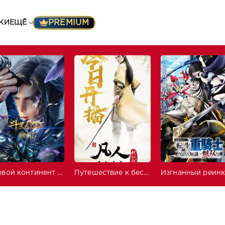
PREMIUM
КИ
ЕЩЁ
Боевой континент 2: Непревзойдённый клан Тан
Путешествие к бессмертию