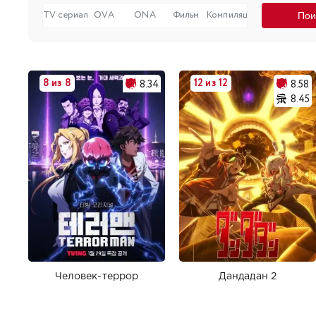
TV сериал
OVA
ONA
Фильм
Компиляция
8 из 8
12 из 12
8.34
8.58
8.45
Человек-террор
Дандадан 2