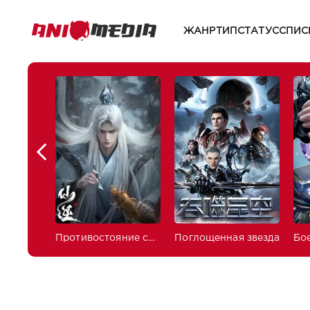
ЖАНР
ТИП
СТАТУС
СПИС
Противостояние святого
Поглощенная звезда