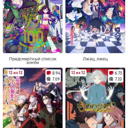
Предсмертный список
Лжец, лжец
зомби
12 из 12
12 из 12
8.94
6.75
7.09
7.33