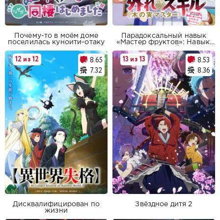
Почему-то в моём доме
Парадоксальный навык
поселилась куноити-отаку
«Мастер фруктов»: Навык,
позволяющий есть
бесконечное число фруктов
12 из 12
13 из 13
8.65
8.53
(правда, вы умрёте, лишь
откусив их)
7.32
8.36
Дисквалифицирован по
Звёздное дитя 2
жизни