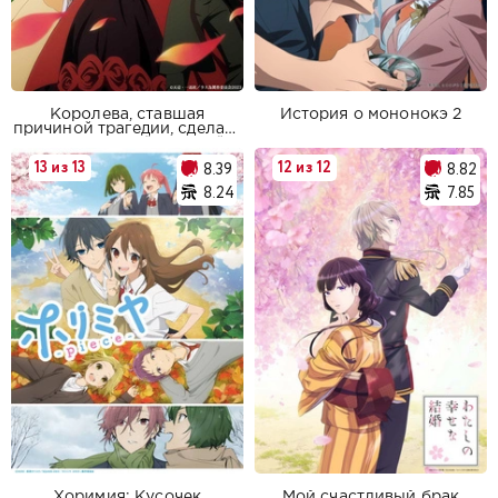
Королева, ставшая
История о мононокэ 2
причиной трагедии, сделает
для народа всё, что в её
силах
13 из 13
12 из 12
8.39
8.82
8.24
7.85
Хоримия: Кусочек
Мой счастливый брак