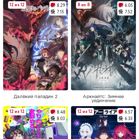
12 из 12
8 из 8
8.29
6.05
7.15
7.52
Далёкий паладин 2
Аркнайтс: Зимнее
уединение
12 из 12
12 из 12
8.48
6.57
8.03
6.33