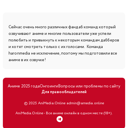
Сейчас очень много различных фандаб команд который
озвучивают аниме и многие пользователи уже успели
полюбить и привыкнуть к некоторым командам дабберов
и хотят смотреть только с их голосами. Команда
haronmedia не исключение, поэтому мы подготовили все
аниме в их озвучке!
Аниме 2025 года
Онгоинги
Вопросы или проблемы по сайту
Для правообладателей
© 2025 AniMedia.Online admin@amedia.online
AniMedia.Online - Все аниме онлайн в одном месте (18+).