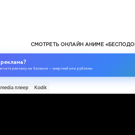
СМОТРЕТЬ ОНЛАЙН АНИМЕ «БЕСПОДО
 реклама?
ючите рекламу на балансе — энергией или рублями.
media плеер
Kodik
одившегося колдуна S-ранга