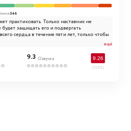
бимое
346
ожет практиковать. Только наставник не
не будет защищать его и подвергать
сего сердца в течение пяти лет, только чтобы
ещё
9.3
9.26
Озвучка
(3181)