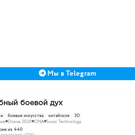
Мы в Telegram
бный боевой дух
▼
зи
боевые искусства
китайское
3D
ные
Осень 2020
ONA
Suoyi Technology
рия из 440