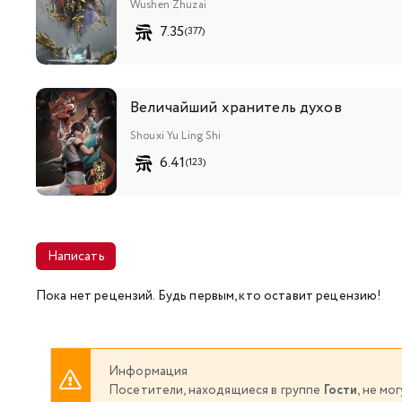
Wushen Zhuzai
7.35
(377)
307
308
325
326
Величайший хранитель духов
Shouxi Yu Ling Shi
343
344
6.41
(123)
361
362
379
380
Написать
397
398
Пока нет рецензий. Будь первым, кто оставит рецензию!
415
416
Информация
Посетители, находящиеся в группе
Гости
, не м