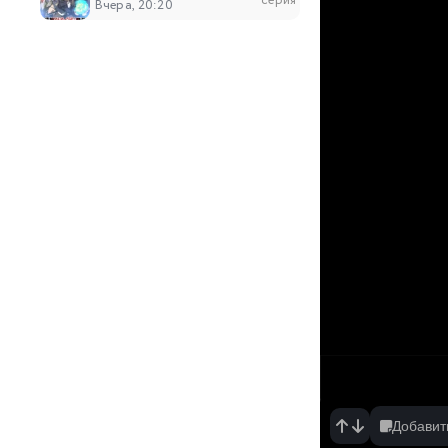
серия
Вчера, 20:20
6
Табакошка
серия
Вчера, 20:06
6
Дара из Рэйвы
серия
Вчера, 19:34
281
Безупречный мир
серия
Вчера, 16:59
51
Похитители под прикрытием
серия
Вчера, 14:53
203
Континент силы и духа
серия
Вчера, 14:52
Добавит