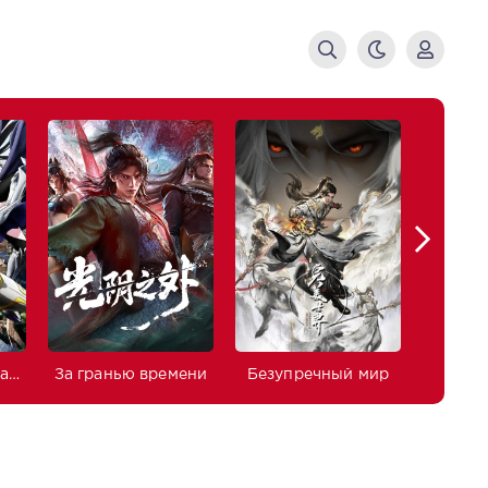
Изгнанный реинкарнированный тяжёлый рыцарь не имеет себе равных в знаниях игры
За гранью времени
Безупречный мир