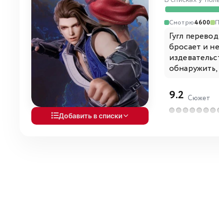
В списках у пол
Смотрю
4600
Гугл перевод
бросает и не
издевательст
обнаружить, 
9.2
Сюжет
Добавить в списки