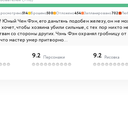
ьзователей (7116)
Просмотрено
514
Брошено
500
Отложено
454
Запланировано
702
Лю
! Юный Чен Фэн, его даньтянь подобен железу, он не м
 хочет, чтобы хозяина убили сильные, с тех пор никто 
вам со стороны других. Чэнь Фэн охранял гробницу от в
что мастер умер притворно...
9.2
9.2
Персонажи
Рисовка