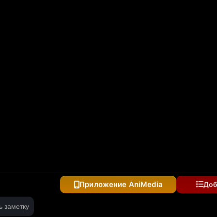
Приложение AniMedia
Доб
ь заметку