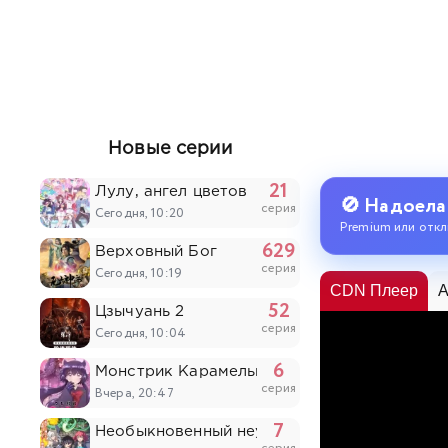
Новые серии
21
Лулу, ангел цветов
🚫 Надоела
серия
Сегодня, 10:20
Premium или откл
629
Верховный Бог
серия
Сегодня, 10:19
CDN Плеер
A
52
Цзычуань 2
серия
Сегодня, 10:04
6
Монстрик Карамелька
серия
Вчера, 20:47
7
Необыкновенный неудачник: Дневник перер