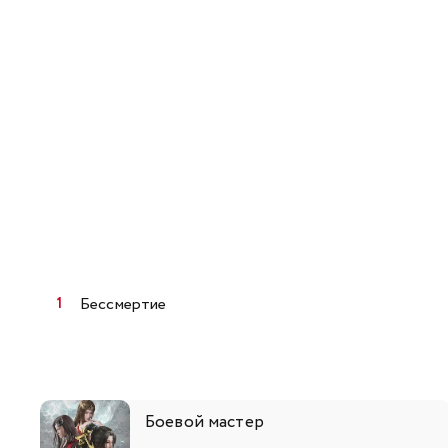
145
146
163
164
181
182
199
200
217
218
235
236
Бессмертие
253
254
271
272
Боевой мастер
289
290