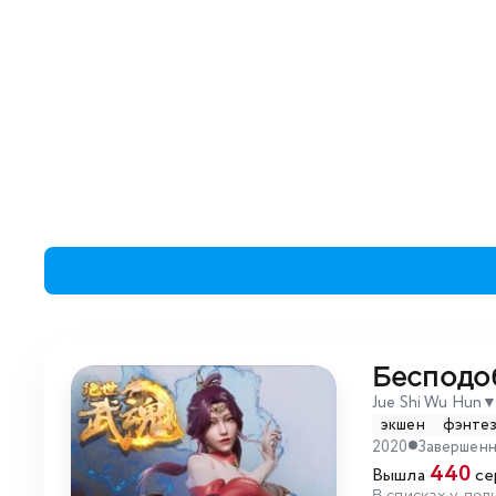
Бесподо
Jue Shi Wu Hun
экшен
фэнте
2020
Завершен
440
Вышла
се