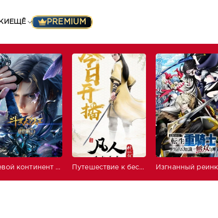
PREMIUM
КИ
ЕЩЁ
Боевой континент 2: Непревзойдённый клан Тан
Путешествие к бессмертию