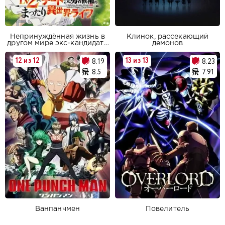
Непринуждённая жизнь в
Клинок, рассекающий
другом мире экс-кандидата
демонов
в герои, оказавшегося
читером со второго уровня
12 из 12
13 из 13
8.19
8.23
8.5
7.91
Ванпанчмен
Повелитель