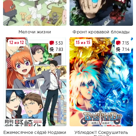
Мелочи жизни
Фронт кровавой блокады
12 из 12
15 из 15
5.53
7.15
7.83
7.14
Ежемесячное сёдзё Нодзаки
Ублюдок!! Сокрушитель