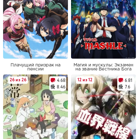
Плачущий призрак на
Магия и мускулы: Экзамен
пенсии
на звание Вестника Бога
26 из 26
12 из 12
4.68
6.81
8.46
7.6