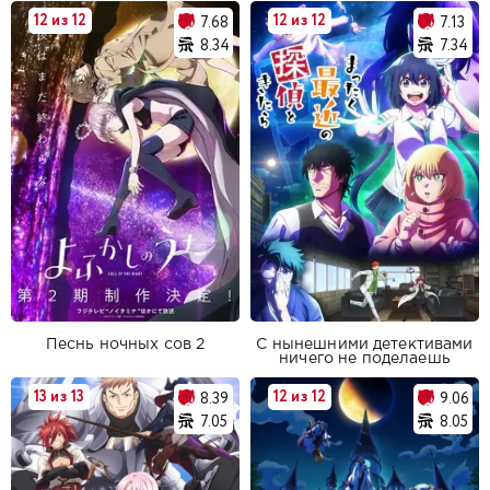
12 из 12
12 из 12
7.68
7.13
8.34
7.34
Песнь ночных сов 2
С нынешними детективами
ничего не поделаешь
13 из 13
12 из 12
8.39
9.06
7.05
8.05