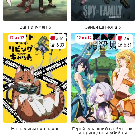
Ванпанчмен 3
Семья шпиона 3
12 из 12
12 из 12
5.61
7.6
6.33
6.61
Ночь живых кошаков
Герой, упавший в обморок,
и принцессы-убийцы